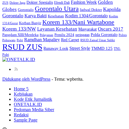
Golden
Fashion Week
Dokter Spesialis
Efendi Dali
ZUS
Dokter Jaga
Gorontalo Utara
Kapolda
Globes
Gorontalo
Jadwal Dokter
Gorontalo
Kodim 1304/Gorontalo
Karya Bakti
Kesehatan
Kodim
Korem 133/Nani Wartabone
Korban Banjir
1314/Gorut
Korem 133/NW
Layanan Kesehatan
Oscars 2017
Masyarakat
Polda Gorontalo
Pangdam XIII/Merdeka
Pemilu 2024
peringatan
Pelayanan
Polres
Ramdhan Mapaliey
Red Carpet
Pohuwato
Polri
RSUD Zainal Umar Sidiki
RSUD ZUS
Street Style
Runaway Look
TMMD 125
TNI-
Polri
Didukung oleh WordPress
-
Tema: wpberita.
Home 5
Kebijakan
Kode Etik Jurnalistik
ONETALK.ID
Pedoman Media Siber
Redaksi
Sample Page