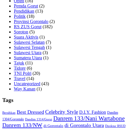
Opini
(16)
Pemda Gorut
(2)
Pendidikan
(13)
Politik
(18)
Provinsi Gorontalo
(2)
RS ZUS Gorut
(182)
Soroton
(5)
Suara Aktivis
(1)
Sulawesi Selatan
(7)
Sulawesi Tengah
(1)
Sulawesi Utara
(3)
Sumatera Utara
(1)
Tajuk
(11)
Tidore
(6)
TNI Polri
(20)
Travel
(14)
Uncategorized
(43)
Way Kanan
(1)
Tags
Celebrity Style
Best Dressed
D.I.Y. Fashion
Dandim
Bersihkan
Danrem 133/Nani Wartabone
1304/Gorontalo
Dandim 1314/Gorut
Danrem 133/NW
di Gorontalo Utara
di Gorontalo
Direktur RSUD