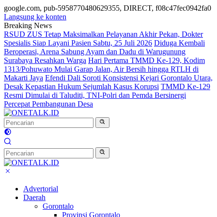
google.com, pub-5958770480629355, DIRECT, f08c47fec0942fa0
Langsung ke konten
Breaking News
RSUD ZUS Tetap Maksimalkan Pelayanan Akhir Pekan, Dokter
Spesialis Siap Layani Pasien Sabtu, 25 Juli 2026
Diduga Kembali
Beroperasi, Arena Sabung Ayam dan Dadu di Warugunung
Surabaya Resahkan Warga
Hari Pertama TMMD Ke-129, Kodim
1313/Pohuwato Mulai Garap Jalan, Air Bersih hingga RTLH di
Makarti Jaya
Efendi Dali Soroti Konsistensi Kejari Gorontalo Utara,
Desak Kepastian Hukum Sejumlah Kasus Korupsi
TMMD Ke-129
Resmi Dimulai di Taluditi, TNI-Polri dan Pemda Bersinergi
Percepat Pembangunan Desa
Advertorial
Daerah
Gorontalo
Provinsi Gorontalo