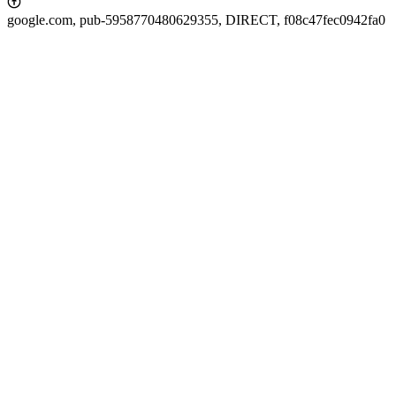
google.com, pub-5958770480629355, DIRECT, f08c47fec0942fa0