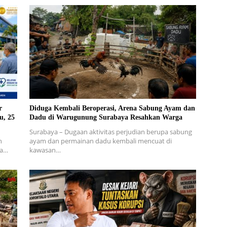
r
Diduga Kembali Beroperasi, Arena Sabung Ayam dan
u, 25
Dadu di Warugunung Surabaya Resahkan Warga
Surabaya – Dugaan aktivitas perjudian berupa sabung
h
ayam dan permainan dadu kembali mencuat di
ra…
kawasan…