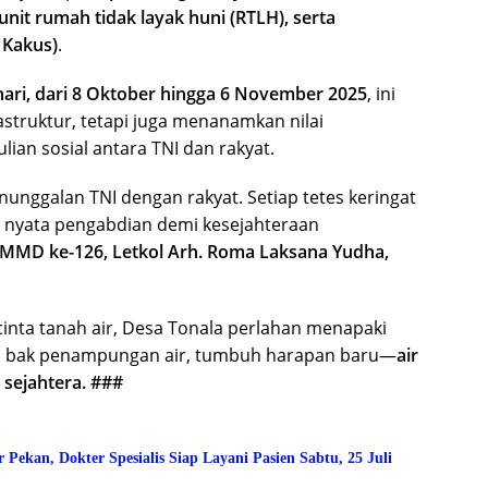
nit rumah tidak layak huni (RTLH), serta
 Kakus)
.
hari, dari 8 Oktober hingga 6 November 2025
, ini
truktur, tetapi juga menanamkan nilai
ian sosial antara TNI dan rakyat.
ggalan TNI dengan rakyat. Setiap tetes keringat
 nyata pengabdian demi kesejahteraan
MMD ke-126, Letkol Arh. Roma Laksana Yudha,
nta tanah air, Desa Tonala perlahan menapaki
ah bak penampungan air, tumbuh harapan baru—
air
 sejahtera. ###
kan, Dokter Spesialis Siap Layani Pasien Sabtu, 25 Juli