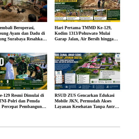
mbali Beroperasi,
Hari Pertama TMMD Ke-129,
bung Ayam dan Dadu di
Kodim 1313/Pohuwato Mulai
ng Surabaya Resahkan
Garap Jalan, Air Bersih hingga
RTLH di Makarti Jaya
129 Resmi Dimulai di
RSUD ZUS Gencarkan Edukasi
 TNI-Polri dan Pemda
Mobile JKN, Permudah Akses
gi Percepat Pembangunan
Layanan Kesehatan Tanpa Antre
di Loket