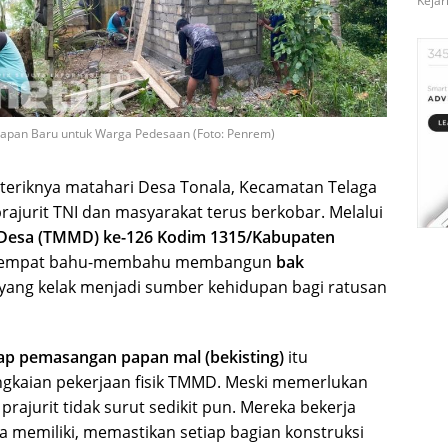
Kejar
apan Baru untuk Warga Pedesaan (Foto: Penrem)
 teriknya matahari Desa Tonala, Kecamatan Telaga
rajurit TNI dan masyarakat terus berkobar. Melalui
esa (TMMD) ke-126 Kodim 1315/Kabupaten
 setempat bahu-membahu membangun
bak
 yang kelak menjadi sumber kehidupan bagi ratusan
ap pemasangan papan mal (bekisting)
itu
ngkaian pekerjaan fisik TMMD. Meski memerlukan
 prajurit tidak surut sedikit pun. Mereka bekerja
 memiliki, memastikan setiap bagian konstruksi