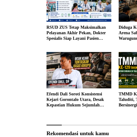
RSUD ZUS Tetap Maksimalkan
Diduga Ke
Pelayanan Akhir Pekan, Dokter
Arena Sa
Spesialis Siap Layani Pasien
Warugunu
Sabtu, 25 Juli 2026
Warga
Efendi Dali Soroti Konsistensi
TMMD Ke-
Kejari Gorontalo Utara, Desak
Taluditi,
Kepastian Hukum Sejumlah
Bersiner
Kasus Korupsi
Desa
Rekomendasi untuk kamu