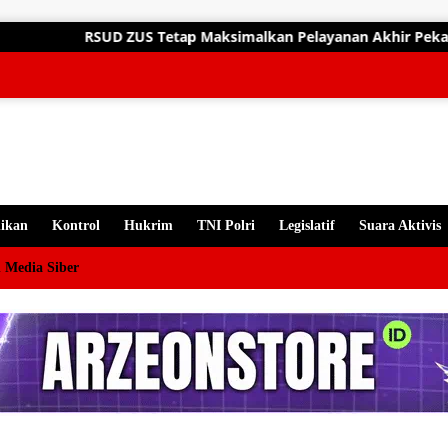
gsung
ap Maksimalkan Pelayanan Akhir Pekan, Dokter Spesialis Siap Lay
ten
ikan
Kontrol
Hukrim
TNI Polri
Legislatif
Suara Aktivis
 Media Siber