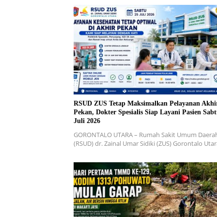
RSUD ZUS Tetap Maksimalkan Pelayanan Akhi
Pekan, Dokter Spesialis Siap Layani Pasien Sabt
Juli 2026
GORONTALO UTARA – Rumah Sakit Umum Daera
(RSUD) dr. Zainal Umar Sidiki (ZUS) Gorontalo Uta