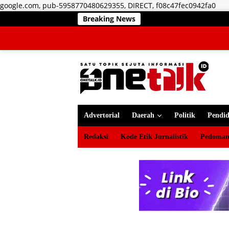
Lan
google.com, pub-5958770480629355, DIRECT, f08c47fec0942fa0
ke
Breaking News
RSUD ZUS Tet
kon
Advertorial
Daerah
Politik
Pendid
Redaksi
Kode Etik Jurnalistik
Pedoman