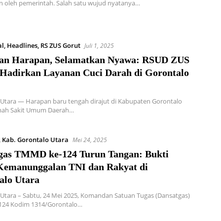
n oleh pemerintah. Salah satu wujud nyatanya…
al
,
Headlines
,
RS ZUS Gorut
Juli 1, 2025
an Harapan, Selamatkan Nyawa: RSUD ZUS
 Hadirkan Layanan Cuci Darah di Gorontalo
Utara — Harapan baru tengah dirajut di Kabupaten Gorontalo
mah Sakit Umum Daerah…
,
Kab. Gorontalo Utara
Mei 24, 2025
gas TMMD ke-124 Turun Tangan: Bukti
Kemanunggalan TNI dan Rakyat di
alo Utara
Utara – Sabtu, 24 Mei 2025, Komandan Satuan Tugas (Dansatgas)
24 Kodim 1314/Gorontalo…