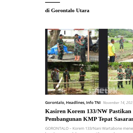
di Gorontalo Utara
Gorontalo
,
Headlines
,
Info TNI
November 14, 202
Kasiren Korem 133/NW Pastikan
Pembangunan KMP Tepat Sasaran
Penguatan Ekonomi Kerakyatan d
GORONTALO – Korem 133/Nani Wartabone mene