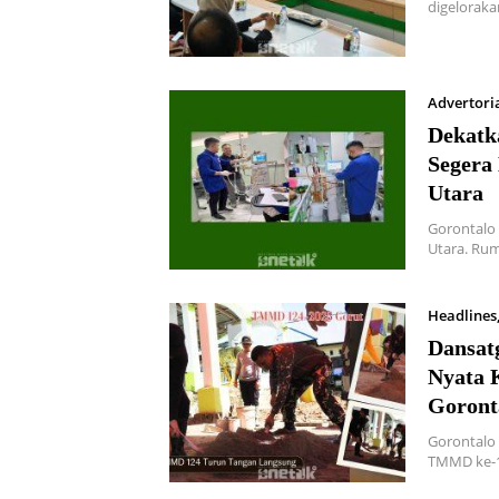
digeloraka
Advertori
Dekatk
Segera
Utara
Gorontalo 
Utara. Ru
Headlines
Dansat
Nyata 
Goront
Gorontalo 
TMMD ke-1