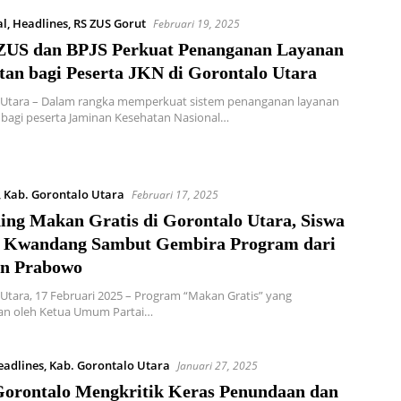
al
,
Headlines
,
RS ZUS Gorut
Februari 19, 2025
US dan BPJS Perkuat Penanganan Layanan
tan bagi Peserta JKN di Gorontalo Utara
 Utara – Dalam rangka memperkuat sistem penanganan layanan
bagi peserta Jaminan Kesehatan Nasional…
,
Kab. Gorontalo Utara
Februari 17, 2025
ing Makan Gratis di Gorontalo Utara, Siswa
 Kwandang Sambut Gembira Program dari
en Prabowo
Utara, 17 Februari 2025 – Program “Makan Gratis” yang
an oleh Ketua Umum Partai…
eadlines
,
Kab. Gorontalo Utara
Januari 27, 2025
rontalo Mengkritik Keras Penundaan dan