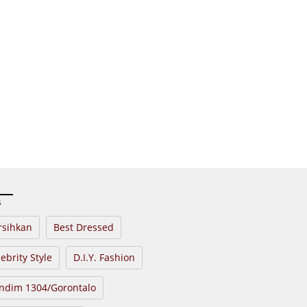
s
rsihkan
Best Dressed
ebrity Style
D.I.Y. Fashion
ndim 1304/Gorontalo