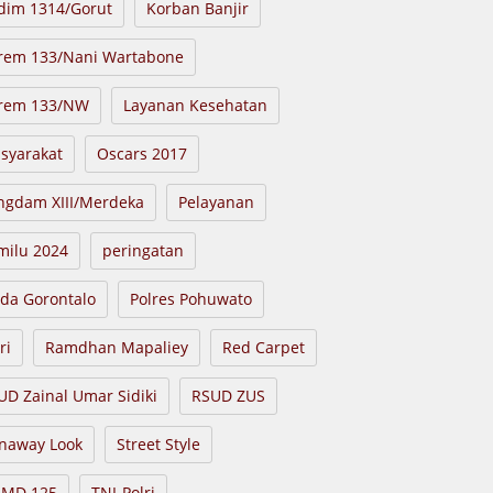
dim 1314/Gorut
Korban Banjir
rem 133/Nani Wartabone
rem 133/NW
Layanan Kesehatan
syarakat
Oscars 2017
ngdam XIII/Merdeka
Pelayanan
milu 2024
peringatan
lda Gorontalo
Polres Pohuwato
ri
Ramdhan Mapaliey
Red Carpet
UD Zainal Umar Sidiki
RSUD ZUS
naway Look
Street Style
MD 125
TNI-Polri