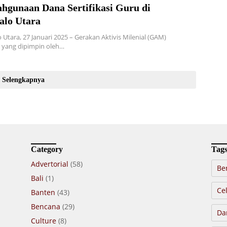
ahgunaan Dana Sertifikasi Guru di
alo Utara
o Utara, 27 Januari 2025 – Gerakan Aktivis Milenial (GAM)
 yang dipimpin oleh…
Selengkapnya
Category
Tag
Advertorial
(58)
Be
Bali
(1)
Cel
Banten
(43)
Bencana
(29)
Da
Culture
(8)