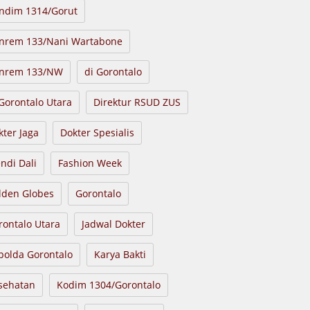
ndim 1314/Gorut
nrem 133/Nani Wartabone
nrem 133/NW
di Gorontalo
 Gorontalo Utara
Direktur RSUD ZUS
kter Jaga
Dokter Spesialis
endi Dali
Fashion Week
lden Globes
Gorontalo
rontalo Utara
Jadwal Dokter
polda Gorontalo
Karya Bakti
sehatan
Kodim 1304/Gorontalo