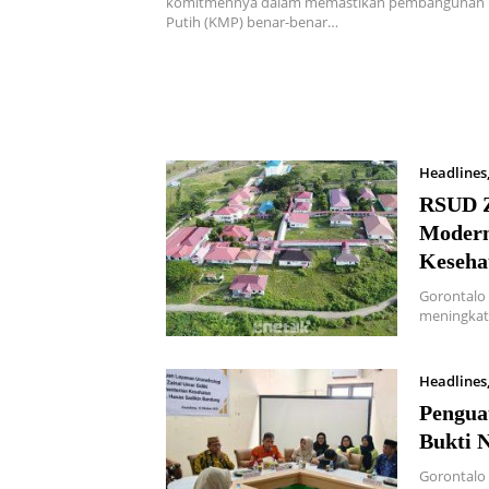
Gorontalo Utara
komitmennya dalam memastikan pembangunan 
Putih (KMP) benar-benar…
Headlines
RSUD Z
Modern
Keseha
Gorontalo
meningkat
Headlines
Pengua
Bukti 
Gorontalo