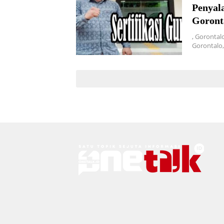
Penyal
Goront
, Gorontal
Gorontalo,