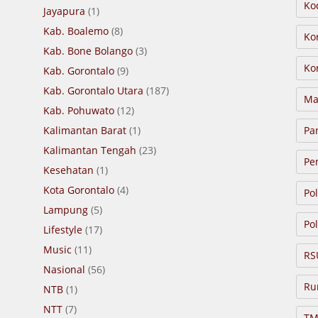
Ko
Jayapura
(1)
Kab. Boalemo
(8)
Ko
Kab. Bone Bolango
(3)
Ko
Kab. Gorontalo
(9)
Kab. Gorontalo Utara
(187)
Ma
Kab. Pohuwato
(12)
Kalimantan Barat
(1)
Pa
Kalimantan Tengah
(23)
Pe
Kesehatan
(1)
Kota Gorontalo
(4)
Po
Lampung
(5)
Pol
Lifestyle
(17)
Music
(11)
RS
Nasional
(56)
Ru
NTB
(1)
NTT
(7)
TM