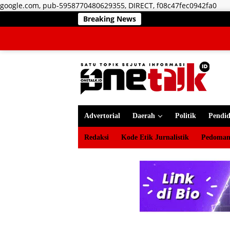
Lan
google.com, pub-5958770480629355, DIRECT, f08c47fec0942fa0
ke
Breaking News
kon
Advertorial
Daerah
Politik
Pendid
Redaksi
Kode Etik Jurnalistik
Pedoman