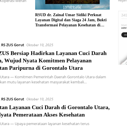
Kejar
Koperasi Merah
RSUD dr. Zainal Umar Sidiki Perkuat
Layanan Digital dan Siaga 24 Jam, Bukti
Transformasi Pelayanan Kesehatan di
Gorontalo Utara
,
RS ZUS Gorut
Oktober 10, 2025
US Bersiap Hadirkan Layanan Cuci Darah
, Wujud Nyata Komitmen Pelayanan
tan Paripurna di Gorontalo Utara
 Utara — Komitmen Pemerintah Daerah Gorontalo Utara dalam
kan mutu layanan kesehatan masyarakat kembali…
,
RS ZUS Gorut
Oktober 10, 2025
tan Layanan Cuci Darah di Gorontalo Utara,
Nyata Pemerataan Akses Kesehatan
 Utara — Upaya pemerataan layanan kesehatan terus