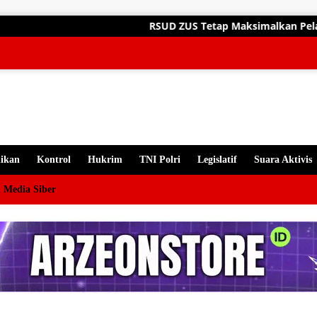
gsung
RSUD ZUS Tetap Maksimalkan Pelayanan Akhir Pekan,
ten
ikan
Kontrol
Hukrim
TNI Polri
Legislatif
Suara Aktivis
 Media Siber