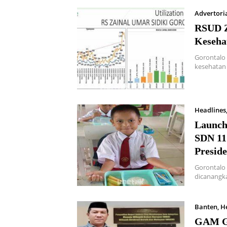
Advertori
RSUD Z
Keseha
Gorontalo
kesehatan 
Headlines
Launch
SDN 11
Presid
Gorontalo 
dicanangk
Banten
,
H
GAM Go