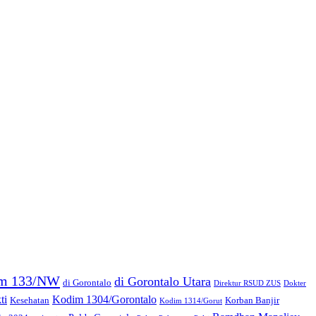
m 133/NW
di Gorontalo Utara
di Gorontalo
Direktur RSUD ZUS
Dokter
Kodim 1304/Gorontalo
ti
Kesehatan
Korban Banjir
Kodim 1314/Gorut