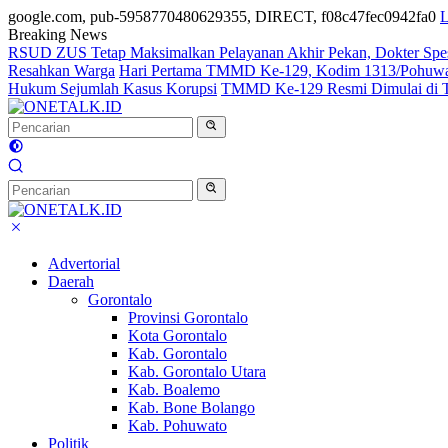
google.com, pub-5958770480629355, DIRECT, f08c47fec0942fa0
L
Breaking News
RSUD ZUS Tetap Maksimalkan Pelayanan Akhir Pekan, Dokter Spesial
Resahkan Warga
Hari Pertama TMMD Ke-129, Kodim 1313/Pohuwato 
Hukum Sejumlah Kasus Korupsi
TMMD Ke-129 Resmi Dimulai di Tal
Advertorial
Daerah
Gorontalo
Provinsi Gorontalo
Kota Gorontalo
Kab. Gorontalo
Kab. Gorontalo Utara
Kab. Boalemo
Kab. Bone Bolango
Kab. Pohuwato
Politik