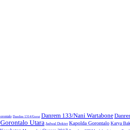
Danrem 133/Nani Wartabone
Danre
orontalo
Dandim 1314/Gorut
Gorontalo Utara
Kapolda Gorontalo
Karya Bak
Jadwal Dokter