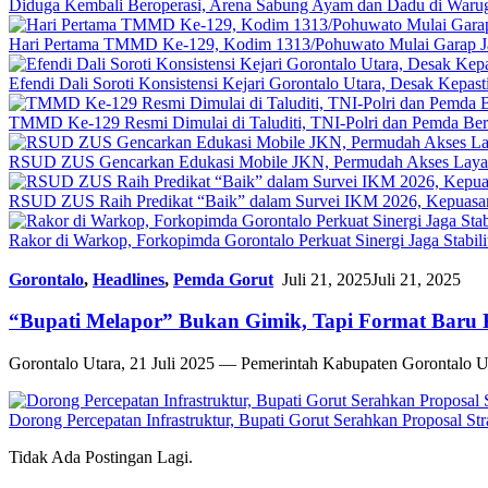
Diduga Kembali Beroperasi, Arena Sabung Ayam dan Dadu di War
Hari Pertama TMMD Ke-129, Kodim 1313/Pohuwato Mulai Garap Jal
Efendi Dali Soroti Konsistensi Kejari Gorontalo Utara, Desak Kepa
TMMD Ke-129 Resmi Dimulai di Taluditi, TNI-Polri dan Pemda Ber
RSUD ZUS Gencarkan Edukasi Mobile JKN, Permudah Akses Layana
RSUD ZUS Raih Predikat “Baik” dalam Survei IKM 2026, Kepuasan
Rakor di Warkop, Forkopimda Gorontalo Perkuat Sinergi Jaga Stabili
Gorontalo
,
Headlines
,
Pemda Gorut
Juli 21, 2025
Juli 21, 2025
“Bupati Melapor” Bukan Gimik, Tapi Format Baru K
Gorontalo Utara, 21 Juli 2025 — Pemerintah Kabupaten Gorontalo Ut
Dorong Percepatan Infrastruktur, Bupati Gorut Serahkan Proposal Str
Tidak Ada Postingan Lagi.