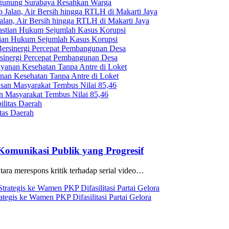
ugunung Surabaya Resahkan Warga
an, Air Bersih hingga RTLH di Makarti Jaya
stian Hukum Sejumlah Kasus Korupsi
sinergi Percepat Pembangunan Desa
n Kesehatan Tanpa Antre di Loket
 Masyarakat Tembus Nilai 85,46
tas Daerah
omunikasi Publik yang Progresif
ara merespons kritik terhadap serial video…
ategis ke Wamen PKP Difasilitasi Partai Gelora