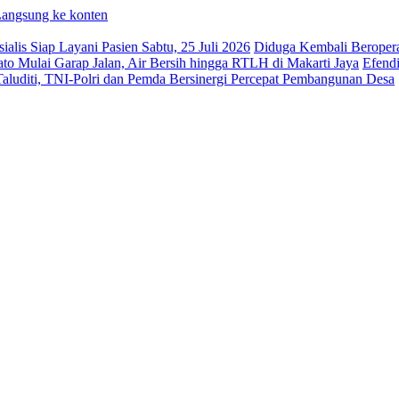
angsung ke konten
is Siap Layani Pasien Sabtu, 25 Juli 2026
Diduga Kembali Beroper
Mulai Garap Jalan, Air Bersih hingga RTLH di Makarti Jaya
Efendi
uditi, TNI-Polri dan Pemda Bersinergi Percepat Pembangunan Desa