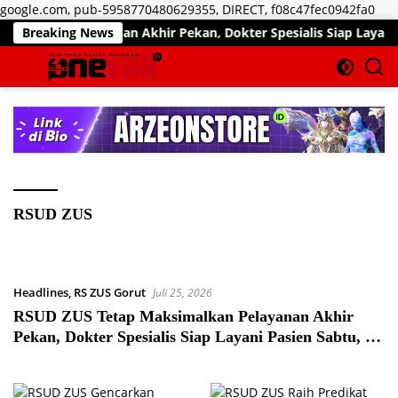
Lan
google.com, pub-5958770480629355, DIRECT, f08c47fec0942fa0
ke
n Pelayanan Akhir Pekan, Dokter Spesialis Siap Layani Pasien S
Breaking News
kon
RSUD ZUS
Headlines
,
RS ZUS Gorut
Juli 25, 2026
RSUD ZUS Tetap Maksimalkan Pelayanan Akhir
Pekan, Dokter Spesialis Siap Layani Pasien Sabtu, 25
Juli 2026