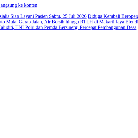
angsung ke konten
is Siap Layani Pasien Sabtu, 25 Juli 2026
Diduga Kembali Beroper
Mulai Garap Jalan, Air Bersih hingga RTLH di Makarti Jaya
Efendi
uditi, TNI-Polri dan Pemda Bersinergi Percepat Pembangunan Desa