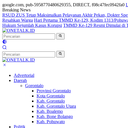
google.com, pub-5958770480629355, DIRECT, f08c47fec0942fa0
L
Breaking News
RSUD ZUS Tetap Maksimalkan Pelayanan Akhir Pekan, Dokter Spesial
Resahkan Warga
Hari Pertama TMMD Ke-129, Kodim 1313/Pohuwato 
Hukum Sejumlah Kasus Korupsi
TMMD Ke-129 Resmi Dimulai di Tal
Advertorial
Daerah
Gorontalo
Provinsi Gorontalo
Kota Gorontalo
Kab. Gorontalo
Kab. Gorontalo Utara
Kab. Boalemo
Kab. Bone Bolango
Kab. Pohuwato
Politik