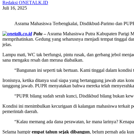
Redaksi ONETALK.ID
Juli 16, 2025
Asrama Mahasiswa Terbengkalai, Disdikbud-Parimo dan PUP
Palu
–
Asrama Mahasiswa Putra Kabupaten Parigi Mou
memprihatinkan. Gedung yang seharusnya menjadi tempat tinggal dan 
jelas.
Lampu mati, WC tak berfungsi, pintu rusak, dan gerbang jebol menjad
sana mengaku resah dan merasa diabaikan.
“Bangunan ini seperti tak bertuan. Kami tinggal dalam kondisi 
Ironisnya, ketika ditanya soal siapa yang bertanggung jawab atas
tanggung jawab. PUPR menyatakan bahwa mereka telah menyerahkan 
“PUPR bilang sudah serah kunci, Disdikbud bilang bukan kewe
Kondisi ini menimbulkan kecurigaan di kalangan mahasiswa terkait p
pemerintah daerah.
“Kalau memang ada dana perawatan, ke mana larinya? Kenapa g
Selama hampir
empat tahun sejak dibangun
, belum pernah ada ku