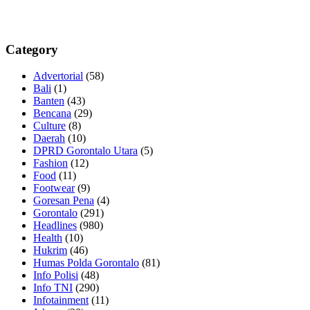
Category
Advertorial
(58)
Bali
(1)
Banten
(43)
Bencana
(29)
Culture
(8)
Daerah
(10)
DPRD Gorontalo Utara
(5)
Fashion
(12)
Food
(11)
Footwear
(9)
Goresan Pena
(4)
Gorontalo
(291)
Headlines
(980)
Health
(10)
Hukrim
(46)
Humas Polda Gorontalo
(81)
Info Polisi
(48)
Info TNI
(290)
Infotainment
(11)