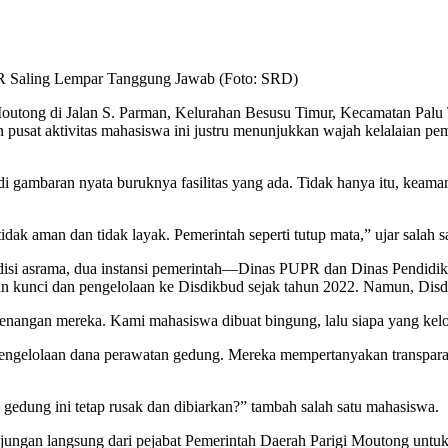
R Saling Lempar Tanggung Jawab (Foto: SRD)
tong di Jalan S. Parman, Kelurahan Besusu Timur, Kecamatan Palu Ti
pusat aktivitas mahasiswa ini justru menunjukkan wajah kelalaian pe
i gambaran nyata buruknya fasilitas yang ada. Tidak hanya itu, keama
tidak aman dan tidak layak. Pemerintah seperti tutup mata,” ujar salah 
 kondisi asrama, dua instansi pemerintah—Dinas PUPR dan Dinas Pend
kunci dan pengelolaan ke Disdikbud sejak tahun 2022. Namun, Disdi
nangan mereka. Kami mahasiswa dibuat bingung, lalu siapa yang kelo
engelolaan dana perawatan gedung. Mereka mempertanyakan transparansi
edung ini tetap rusak dan dibiarkan?” tambah salah satu mahasiswa.
njungan langsung dari pejabat Pemerintah Daerah Parigi Moutong unt