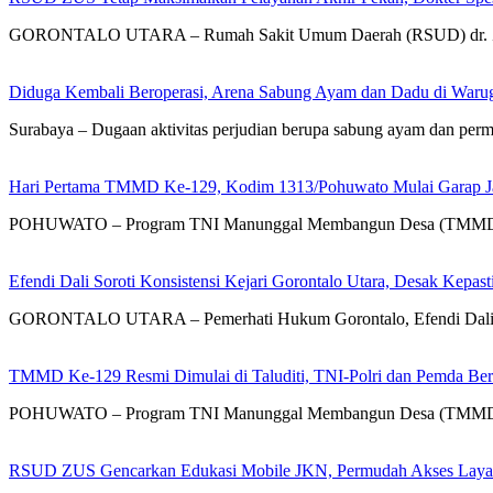
GORONTALO UTARA – Rumah Sakit Umum Daerah (RSUD) dr. Zai
Diduga Kembali Beroperasi, Arena Sabung Ayam dan Dadu di War
Surabaya – Dugaan aktivitas perjudian berupa sabung ayam dan pe
Hari Pertama TMMD Ke-129, Kodim 1313/Pohuwato Mulai Garap Jal
POHUWATO – Program TNI Manunggal Membangun Desa (TMMD) 
Efendi Dali Soroti Konsistensi Kejari Gorontalo Utara, Desak Kepa
GORONTALO UTARA – Pemerhati Hukum Gorontalo, Efendi Dali, SH
TMMD Ke-129 Resmi Dimulai di Taluditi, TNI-Polri dan Pemda Ber
POHUWATO – Program TNI Manunggal Membangun Desa (TMMD) K
RSUD ZUS Gencarkan Edukasi Mobile JKN, Permudah Akses Layana