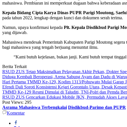
mahasiswa. Pembiaran ini memperkuat dugaan bahwa keberadaan asra
Kepala Bidang Cipta Karya Dinas PUPR Parigi Moutong, Saefu
pada tahun 2022, lengkap dengan kunci dan dokumen serah terima.
Namun, upaya konfirmasi kepada
Plt. Kepala Disdikbud Parigi Mo
yang dijawab.
Mahasiswa mendesak Pemerintah Kabupaten Parigi Moutong segera tur
bagi mahasiswa yang tengah berjuang menuntut ilmu.
“Kami butuh kejelasan, bukan janji. Kami butuh tempat tingg
Berita Terkait
RSUD ZUS Tetap Maksimalkan Pelayanan Akhir Pekan, Dokter Spesial
Diduga Kembali Beroperasi, Arena Sabung Ayam dan Dadu di War
Hari Pertama TMMD Ke-129, Kodim 1313/Pohuwato Mulai Garap Jal
Efendi Dali Soroti Konsistensi Kejari Gorontalo Utara, Desak Kepa
TMMD Ke-129 Resmi Dimulai di Taluditi, TNI-Polri dan Pemda Ber
RSUD ZUS Gencarkan Edukasi Mobile JKN, Permudah Akses Layana
Post Views:
295
Asrama Mahasiswa Terbengkalai
Disdikbud-Parimo dan PUPR
Komentar