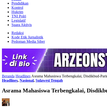
Pendidikan
Kontrol
Hukrim
TNI Polri
Legislatif
Suara Aktivis
Redaksi
Kode Etik Jurnalistik
Pedoman Media Siber
Beranda
Headlines
Asrama Mahasiswa Terbengkalai, Disdikbud-Pa
Headlines
,
Nasional
,
Sulawesi Tengah
Asrama Mahasiswa Terbengkalai, Disdik