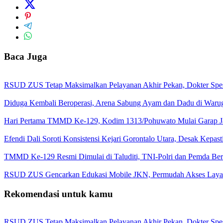
Baca Juga
RSUD ZUS Tetap Maksimalkan Pelayanan Akhir Pekan, Dokter Spesial
Diduga Kembali Beroperasi, Arena Sabung Ayam dan Dadu di War
Hari Pertama TMMD Ke-129, Kodim 1313/Pohuwato Mulai Garap Jal
Efendi Dali Soroti Konsistensi Kejari Gorontalo Utara, Desak Kepa
TMMD Ke-129 Resmi Dimulai di Taluditi, TNI-Polri dan Pemda Ber
RSUD ZUS Gencarkan Edukasi Mobile JKN, Permudah Akses Layana
Rekomendasi untuk kamu
RSUD ZUS Tetap Maksimalkan Pelayanan Akhir Pekan, Dokter Spesial