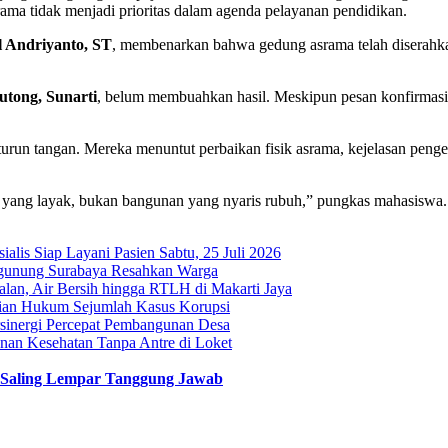
ma tidak menjadi prioritas dalam agenda pelayanan pendidikan.
l Andriyanto, ST
, membenarkan bahwa gedung asrama telah diserah
utong, Sunarti
, belum membuahkan hasil. Meskipun pesan konfirmasi m
un tangan. Mereka menuntut perbaikan fisik asrama, kejelasan pengel
al yang layak, bukan bangunan yang nyaris rubuh,” pungkas mahasisw
is Siap Layani Pasien Sabtu, 25 Juli 2026
ugunung Surabaya Resahkan Warga
an, Air Bersih hingga RTLH di Makarti Jaya
stian Hukum Sejumlah Kasus Korupsi
sinergi Percepat Pembangunan Desa
n Kesehatan Tanpa Antre di Loket
Saling Lempar Tanggung Jawab