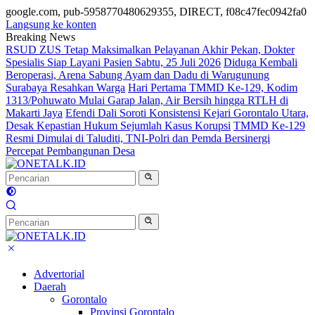
google.com, pub-5958770480629355, DIRECT, f08c47fec0942fa0
Langsung ke konten
Breaking News
RSUD ZUS Tetap Maksimalkan Pelayanan Akhir Pekan, Dokter
Spesialis Siap Layani Pasien Sabtu, 25 Juli 2026
Diduga Kembali
Beroperasi, Arena Sabung Ayam dan Dadu di Warugunung
Surabaya Resahkan Warga
Hari Pertama TMMD Ke-129, Kodim
1313/Pohuwato Mulai Garap Jalan, Air Bersih hingga RTLH di
Makarti Jaya
Efendi Dali Soroti Konsistensi Kejari Gorontalo Utara,
Desak Kepastian Hukum Sejumlah Kasus Korupsi
TMMD Ke-129
Resmi Dimulai di Taluditi, TNI-Polri dan Pemda Bersinergi
Percepat Pembangunan Desa
Advertorial
Daerah
Gorontalo
Provinsi Gorontalo