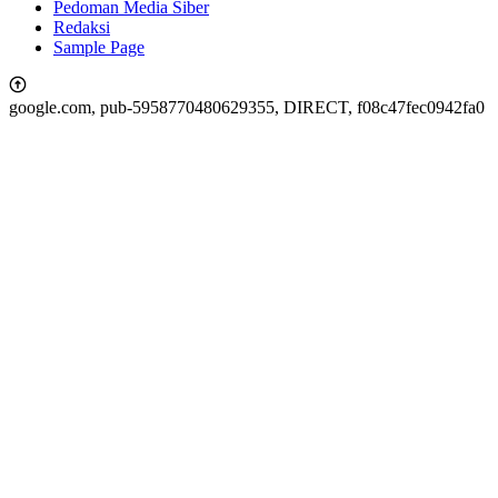
Pedoman Media Siber
Redaksi
Sample Page
google.com, pub-5958770480629355, DIRECT, f08c47fec0942fa0