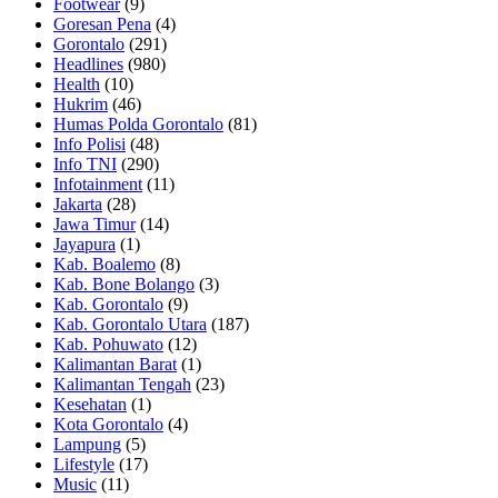
Footwear
(9)
Goresan Pena
(4)
Gorontalo
(291)
Headlines
(980)
Health
(10)
Hukrim
(46)
Humas Polda Gorontalo
(81)
Info Polisi
(48)
Info TNI
(290)
Infotainment
(11)
Jakarta
(28)
Jawa Timur
(14)
Jayapura
(1)
Kab. Boalemo
(8)
Kab. Bone Bolango
(3)
Kab. Gorontalo
(9)
Kab. Gorontalo Utara
(187)
Kab. Pohuwato
(12)
Kalimantan Barat
(1)
Kalimantan Tengah
(23)
Kesehatan
(1)
Kota Gorontalo
(4)
Lampung
(5)
Lifestyle
(17)
Music
(11)