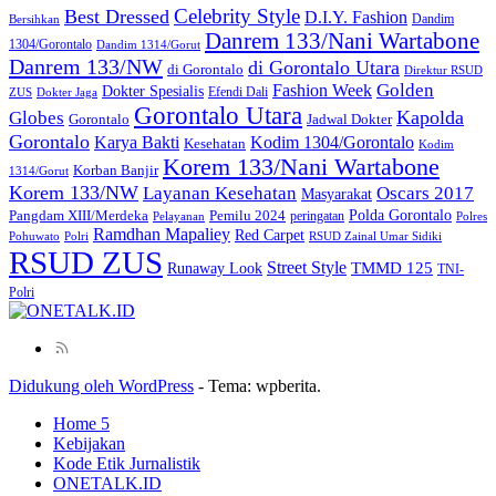
Celebrity Style
Best Dressed
D.I.Y. Fashion
Dandim
Bersihkan
Danrem 133/Nani Wartabone
1304/Gorontalo
Dandim 1314/Gorut
Danrem 133/NW
di Gorontalo Utara
di Gorontalo
Direktur RSUD
Golden
Fashion Week
Dokter Spesialis
Efendi Dali
ZUS
Dokter Jaga
Gorontalo Utara
Kapolda
Globes
Gorontalo
Jadwal Dokter
Gorontalo
Kodim 1304/Gorontalo
Karya Bakti
Kesehatan
Kodim
Korem 133/Nani Wartabone
Korban Banjir
1314/Gorut
Korem 133/NW
Layanan Kesehatan
Oscars 2017
Masyarakat
Polda Gorontalo
Pangdam XIII/Merdeka
Pemilu 2024
peringatan
Pelayanan
Polres
Ramdhan Mapaliey
Red Carpet
Pohuwato
Polri
RSUD Zainal Umar Sidiki
RSUD ZUS
Street Style
Runaway Look
TMMD 125
TNI-
Polri
Didukung oleh WordPress
-
Tema: wpberita.
Home 5
Kebijakan
Kode Etik Jurnalistik
ONETALK.ID