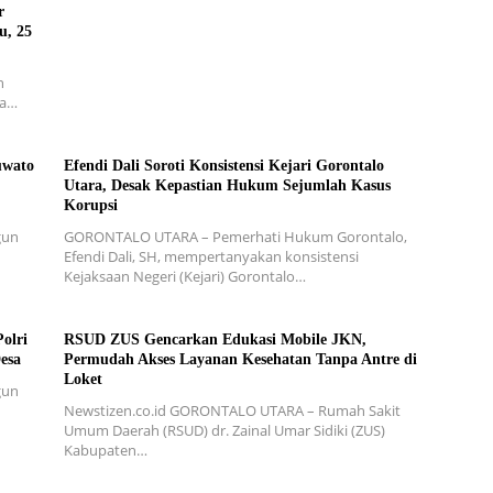
r
u, 25
h
ra…
uwato
Efendi Dali Soroti Konsistensi Kejari Gorontalo
Utara, Desak Kepastian Hukum Sejumlah Kasus
Korupsi
gun
GORONTALO UTARA – Pemerhati Hukum Gorontalo,
Efendi Dali, SH, mempertanyakan konsistensi
Kejaksaan Negeri (Kejari) Gorontalo…
olri
RSUD ZUS Gencarkan Edukasi Mobile JKN,
esa
Permudah Akses Layanan Kesehatan Tanpa Antre di
Loket
gun
Newstizen.co.id GORONTALO UTARA – Rumah Sakit
Umum Daerah (RSUD) dr. Zainal Umar Sidiki (ZUS)
Kabupaten…