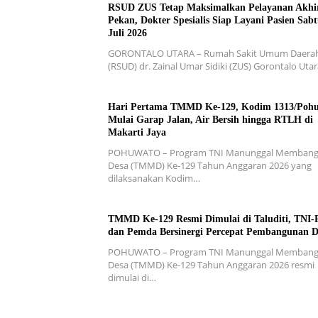
RSUD ZUS Tetap Maksimalkan Pelayanan Akhi
Pekan, Dokter Spesialis Siap Layani Pasien Sabt
Juli 2026
GORONTALO UTARA – Rumah Sakit Umum Daera
(RSUD) dr. Zainal Umar Sidiki (ZUS) Gorontalo Uta
Hari Pertama TMMD Ke-129, Kodim 1313/Poh
Mulai Garap Jalan, Air Bersih hingga RTLH di
Makarti Jaya
POHUWATO – Program TNI Manunggal Memban
Desa (TMMD) Ke-129 Tahun Anggaran 2026 yang
dilaksanakan Kodim…
TMMD Ke-129 Resmi Dimulai di Taluditi, TNI-P
dan Pemda Bersinergi Percepat Pembangunan D
POHUWATO – Program TNI Manunggal Memban
Desa (TMMD) Ke-129 Tahun Anggaran 2026 resmi
dimulai di…