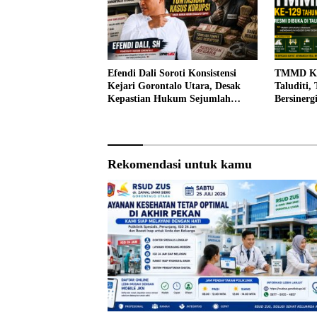
Efendi Dali Soroti Konsistensi
TMMD Ke-
Kejari Gorontalo Utara, Desak
Taluditi,
Kepastian Hukum Sejumlah
Bersiner
Kasus Korupsi
Desa
Rekomendasi untuk kamu