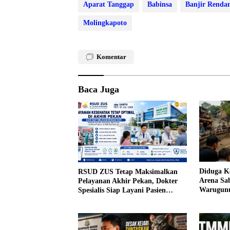
Aparat Tanggap
Babinsa
Banjir Renda
Molingkapoto
Komentar
Baca Juga
Diduga Ke
RSUD ZUS Tetap Maksimalkan
Arena Sa
Pelayanan Akhir Pekan, Dokter
Warugunu
Spesialis Siap Layani Pasien
Warga
Sabtu, 25 Juli 2026