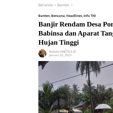
Beranda
Banten
Banten
,
Bencana
,
Headlines
,
Info TNI
Banjir Rendam Desa Pon
Babinsa dan Aparat Ta
Hujan Tinggi
Redaksi ONETALK.ID
Januari 20, 2025