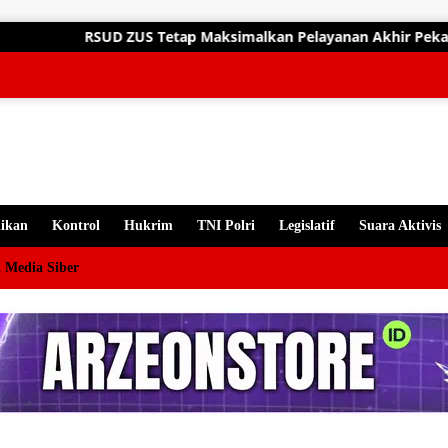
gsung
Tetap Maksimalkan Pelayanan Akhir Pekan, Dokter Spesialis Siap 
ten
ikan
Kontrol
Hukrim
TNI Polri
Legislatif
Suara Aktivis
 Media Siber