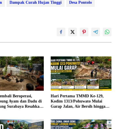
m
Dampak Curah Hujan Tinggi
Desa Pontolo
mbali Beroperasi,
Hari Pertama TMMD Ke-129,
bung Ayam dan Dadu di
Kodim 1313/Pohuwato Mulai
ng Surabaya Resahkan
Garap Jalan, Air Bersih hingga
RTLH di Makarti Jaya