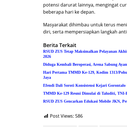
potensi darurat lainnya, mengingat cur
beberapa hari ke depan.
Masyarakat dihimbau untuk terus men
diri, serta mempersiapkan langkah antisi
Berita Terkait
RSUD ZUS Tetap Maksimalkan Pelayanan Akhir Pe
2026
Diduga Kembali Beroperasi, Arena Sabung Ay
Hari Pertama TMMD Ke-129, Kodim 1313/Pohuwa
Jaya
Efendi Dali Soroti Konsistensi Kejari Goronta
TMMD Ke-129 Resmi Dimulai di Taluditi, TNI-
RSUD ZUS Gencarkan Edukasi Mobile JKN, Per
Post Views:
586