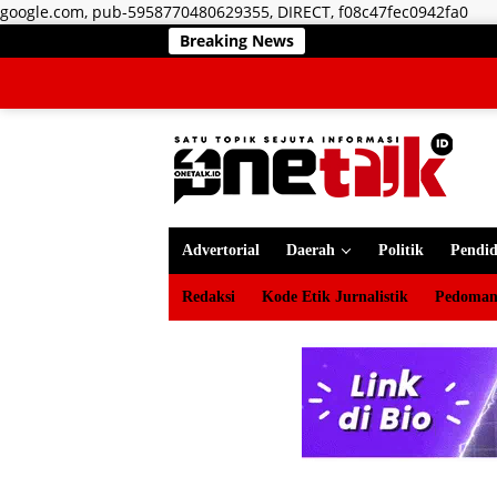
Lan
google.com, pub-5958770480629355, DIRECT, f08c47fec0942fa0
ke
Breaking News
RSUD ZUS 
kon
Advertorial
Daerah
Politik
Pendid
Redaksi
Kode Etik Jurnalistik
Pedoman