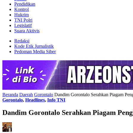
Pendidikan
Kontrol
Hukrim
TNI Polri
Legislatif
Suara Aktivis
Redaksi
Kode Etik Jurnalistik
Pedoman Media Siber
Beranda
Daerah
Gorontalo
Dandim Gorontalo Serahkan Piagam Peng
Gorontalo
,
Headlines
,
Info TNI
Dandim Gorontalo Serahkan Piagam Pengh