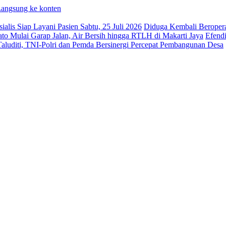
angsung ke konten
is Siap Layani Pasien Sabtu, 25 Juli 2026
Diduga Kembali Beroper
Mulai Garap Jalan, Air Bersih hingga RTLH di Makarti Jaya
Efendi
uditi, TNI-Polri dan Pemda Bersinergi Percepat Pembangunan Desa