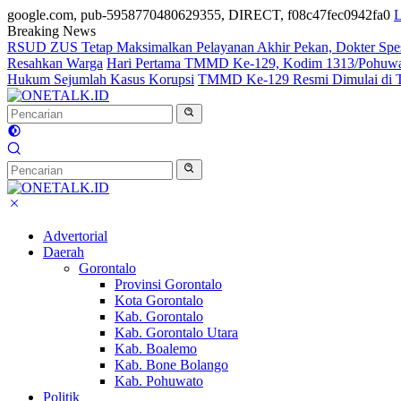
google.com, pub-5958770480629355, DIRECT, f08c47fec0942fa0
L
Breaking News
RSUD ZUS Tetap Maksimalkan Pelayanan Akhir Pekan, Dokter Spesial
Resahkan Warga
Hari Pertama TMMD Ke-129, Kodim 1313/Pohuwato 
Hukum Sejumlah Kasus Korupsi
TMMD Ke-129 Resmi Dimulai di Tal
Advertorial
Daerah
Gorontalo
Provinsi Gorontalo
Kota Gorontalo
Kab. Gorontalo
Kab. Gorontalo Utara
Kab. Boalemo
Kab. Bone Bolango
Kab. Pohuwato
Politik