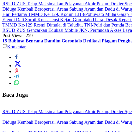
RSUD ZUS Tetap Maksimalkan Pelayanan Akhir Pekan, Dokter Spesial
Diduga Kembali Beroperasi, Arena Sabung Ayam dan Dadu di War
Hari Pertama TMMD Ke-129, Kodim 1313/Pohuwato Mulai Garap Jal
Efendi Dali Soroti Konsistensi Kejari Gorontalo Utara, Desak Kepa
TMMD Ke-129 Resmi Dimulai di Taluditi, TNI-Polri dan Pemda Ber
RSUD ZUS Gencarkan Edukasi Mobile JKN, Permudah Akses Layana
Post Views:
259
15 Babinsa
Bencana
Dandim Gorontalo
Dedikasi
Piagam Pengh
Komentar
Baca Juga
RSUD ZUS Tetap Maksimalkan Pelayanan Akhir Pekan, Dokter Spesial
Diduga Kembali Beroperasi, Arena Sabung Ayam dan Dadu di War