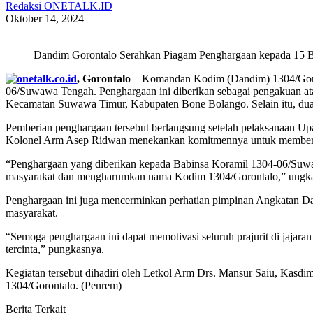
Redaksi ONETALK.ID
Oktober 14, 2024
Dandim Gorontalo Serahkan Piagam Penghargaan kepada 15 Ba
, Gorontalo
– Komandan Kodim (Dandim) 1304/Goron
06/Suwawa Tengah. Penghargaan ini diberikan sebagai pengakuan atas
Kecamatan Suwawa Timur, Kabupaten Bone Bolango. Selain itu, dua 
Pemberian penghargaan tersebut berlangsung setelah pelaksanaan U
Kolonel Arm Asep Ridwan menekankan komitmennya untuk memberikan
“Penghargaan yang diberikan kepada Babinsa Koramil 1304-06/Suwawa 
masyarakat dan mengharumkan nama Kodim 1304/Gorontalo,” ungk
Penghargaan ini juga mencerminkan perhatian pimpinan Angkatan Dara
masyarakat.
“Semoga penghargaan ini dapat memotivasi seluruh prajurit di jajar
tercinta,” pungkasnya.
Kegiatan tersebut dihadiri oleh Letkol Arm Drs. Mansur Saiu, Kasd
1304/Gorontalo. (Penrem)
Berita Terkait