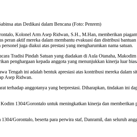
binsa atas Dedikasi dalam Bencana (Foto: Penrem)
talo, Kolonel Arm Asep Ridwan, S.H., M.Han, memberikan piagam p
 peran aktif mereka dalam membantu evakuasi dan distribusi bantuan 
personel juga diakui atas prestasi yang mengharumkan nama satuan.
pacara Tradisi Pindah Satuan yang diadakan di Aula Otanaha, Makodim
 penghargaan kepada anggota yang menunjukkan kinerja luar biasa 
Tengah ini adalah bentuk apresiasi atas kontribusi mereka dalam sit
ap Asep Ridwan.
t terhadap anggotanya yang berprestasi. Diharapkan, tindakan ini dapa
an Kodim 1304/Gorontalo untuk meningkatkan kinerja dan memberikan pe
im 1304/Gorontalo, beserta para perwira staf, Danramil, dan seluruh