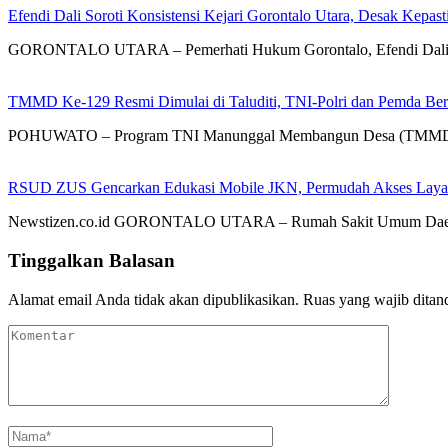
Efendi Dali Soroti Konsistensi Kejari Gorontalo Utara, Desak Kepa
GORONTALO UTARA – Pemerhati Hukum Gorontalo, Efendi Dali, SH
TMMD Ke-129 Resmi Dimulai di Taluditi, TNI-Polri dan Pemda Ber
POHUWATO – Program TNI Manunggal Membangun Desa (TMMD) K
RSUD ZUS Gencarkan Edukasi Mobile JKN, Permudah Akses Layana
Newstizen.co.id GORONTALO UTARA – Rumah Sakit Umum Daerah
Tinggalkan Balasan
Alamat email Anda tidak akan dipublikasikan.
Ruas yang wajib ditan