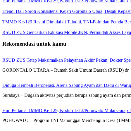
Hari Pertama TMMD Ke-129, Kodim 1313/Pohuwato Mulai Garap Jal
Efendi Dali Soroti Konsistensi Kejari Gorontalo Utara, Desak Kepa
TMMD Ke-129 Resmi Dimulai di Taluditi, TNI-Polri dan Pemda Ber
RSUD ZUS Gencarkan Edukasi Mobile JKN, Permudah Akses Layana
Rekomendasi untuk kamu
RSUD ZUS Tetap Maksimalkan Pelayanan Akhir Pekan, Dokter Spesial
GORONTALO UTARA – Rumah Sakit Umum Daerah (RSUD) dr. Zai
Diduga Kembali Beroperasi, Arena Sabung Ayam dan Dadu di War
Surabaya – Dugaan aktivitas perjudian berupa sabung ayam dan pe
Hari Pertama TMMD Ke-129, Kodim 1313/Pohuwato Mulai Garap Jal
POHUWATO – Program TNI Manunggal Membangun Desa (TMMD) 