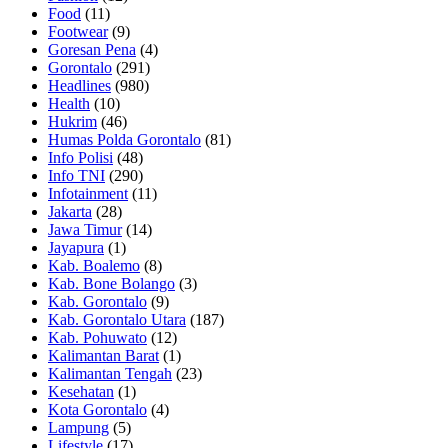
Food
(11)
Footwear
(9)
Goresan Pena
(4)
Gorontalo
(291)
Headlines
(980)
Health
(10)
Hukrim
(46)
Humas Polda Gorontalo
(81)
Info Polisi
(48)
Info TNI
(290)
Infotainment
(11)
Jakarta
(28)
Jawa Timur
(14)
Jayapura
(1)
Kab. Boalemo
(8)
Kab. Bone Bolango
(3)
Kab. Gorontalo
(9)
Kab. Gorontalo Utara
(187)
Kab. Pohuwato
(12)
Kalimantan Barat
(1)
Kalimantan Tengah
(23)
Kesehatan
(1)
Kota Gorontalo
(4)
Lampung
(5)
Lifestyle
(17)