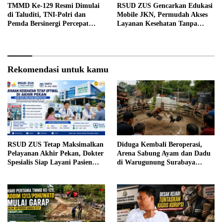
TMMD Ke-129 Resmi Dimulai
RSUD ZUS Gencarkan Edukasi
di Taluditi, TNI-Polri dan
Mobile JKN, Permudah Akses
Pemda Bersinergi Percepat
Layanan Kesehatan Tanpa
Pembangunan Desa
Antre di Loket
Rekomendasi untuk kamu
RSUD ZUS Tetap Maksimalkan
Diduga Kembali Beroperasi,
Pelayanan Akhir Pekan, Dokter
Arena Sabung Ayam dan Dadu
Spesialis Siap Layani Pasien
di Warugunung Surabaya
Sabtu, 25 Juli 2026
Resahkan Warga