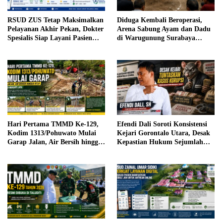
RSUD ZUS Tetap Maksimalkan
Diduga Kembali Beroperasi,
Pelayanan Akhir Pekan, Dokter
Arena Sabung Ayam dan Dadu
Spesialis Siap Layani Pasien
di Warugunung Surabaya
Sabtu, 25 Juli 2026
Resahkan Warga
Hari Pertama TMMD Ke-129,
Efendi Dali Soroti Konsistensi
Kodim 1313/Pohuwato Mulai
Kejari Gorontalo Utara, Desak
Garap Jalan, Air Bersih hingga
Kepastian Hukum Sejumlah
RTLH di Makarti Jaya
Kasus Korupsi