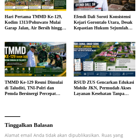
Hari Pertama TMMD Ke-129,
Efendi Dali Soroti Konsistensi
Kodim 1313/Pohuwato Mulai
Kejari Gorontalo Utara, Desak
Garap Jalan, Air Bersih hingga
Kepastian Hukum Sejumlah
RTLH di Makarti Jaya
Kasus Korupsi
TMMD Ke-129 Resmi Dimulai
RSUD ZUS Gencarkan Edukasi
di Taluditi, TNI-Polri dan
Mobile JKN, Permudah Akses
Pemda Bersinergi Percepat
Layanan Kesehatan Tanpa
Pembangunan Desa
Antre di Loket
Tinggalkan Balasan
Alamat email Anda tidak akan dipublikasikan.
Ruas yang