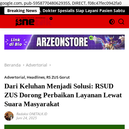
Lan
google.com, pub-5958770480629355, DIRECT, f08c47fec0942fa0
ke
an, Dokter Spesialis Siap Layani Pasien Sabtu, 25 Juli 2026
Breaking News
kon
Beranda
Advertorial
Advertorial
,
Headlines
,
RS ZUS Gorut
Dari Keluhan Menjadi Solusi: RSUD
ZUS Dorong Perbaikan Layanan Lewat
Suara Masyarakat
Redaksi ONETALK.ID
Juni 24, 2025