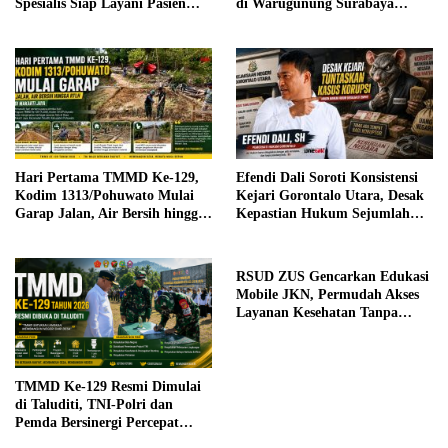
Spesialis Siap Layani Pasien
di Warugunung Surabaya
Sabtu, 25 Juli 2026
Resahkan Warga
Hari Pertama TMMD Ke-129,
Efendi Dali Soroti Konsistensi
Kodim 1313/Pohuwato Mulai
Kejari Gorontalo Utara, Desak
Garap Jalan, Air Bersih hingga
Kepastian Hukum Sejumlah
RTLH di Makarti Jaya
Kasus Korupsi
RSUD ZUS Gencarkan Edukasi
Mobile JKN, Permudah Akses
Layanan Kesehatan Tanpa
Antre di Loket
TMMD Ke-129 Resmi Dimulai
di Taluditi, TNI-Polri dan
Pemda Bersinergi Percepat
Pembangunan Desa