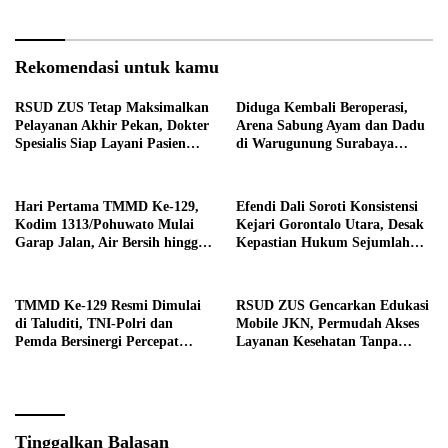
Rekomendasi untuk kamu
RSUD ZUS Tetap Maksimalkan
Diduga Kembali Beroperasi,
Pelayanan Akhir Pekan, Dokter
Arena Sabung Ayam dan Dadu
Spesialis Siap Layani Pasien
di Warugunung Surabaya
Sabtu, 25 Juli 2026
Resahkan Warga
Hari Pertama TMMD Ke-129,
Efendi Dali Soroti Konsistensi
Kodim 1313/Pohuwato Mulai
Kejari Gorontalo Utara, Desak
Garap Jalan, Air Bersih hingga
Kepastian Hukum Sejumlah
RTLH di Makarti Jaya
Kasus Korupsi
TMMD Ke-129 Resmi Dimulai
RSUD ZUS Gencarkan Edukasi
di Taluditi, TNI-Polri dan
Mobile JKN, Permudah Akses
Pemda Bersinergi Percepat
Layanan Kesehatan Tanpa
Pembangunan Desa
Antre di Loket
Tinggalkan Balasan