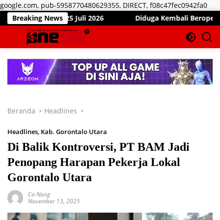
Lan
google.com, pub-5958770480629355, DIRECT, f08c47fec0942fa0
ke
 Sabtu, 25 Juli 2026
Breaking News
Diduga Kembali Beroperasi, Aren
kon
Beranda
Headlines
Headlines
,
Kab. Gorontalo Utara
Di Balik Kontroversi, PT BAM Jadi
Penopang Harapan Pekerja Lokal
Gorontalo Utara
Ca Nang
November 13, 2025