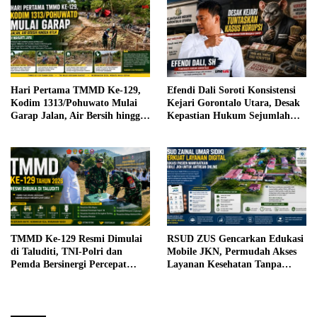
Hari Pertama TMMD Ke-129,
Efendi Dali Soroti Konsistensi
Kodim 1313/Pohuwato Mulai
Kejari Gorontalo Utara, Desak
Garap Jalan, Air Bersih hingga
Kepastian Hukum Sejumlah
RTLH di Makarti Jaya
Kasus Korupsi
TMMD Ke-129 Resmi Dimulai
RSUD ZUS Gencarkan Edukasi
di Taluditi, TNI-Polri dan
Mobile JKN, Permudah Akses
Pemda Bersinergi Percepat
Layanan Kesehatan Tanpa
Pembangunan Desa
Antre di Loket