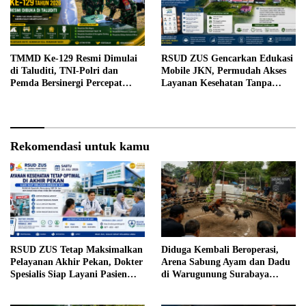
TMMD Ke-129 Resmi Dimulai
RSUD ZUS Gencarkan Edukasi
di Taluditi, TNI-Polri dan
Mobile JKN, Permudah Akses
Pemda Bersinergi Percepat
Layanan Kesehatan Tanpa
Pembangunan Desa
Antre di Loket
Rekomendasi untuk kamu
RSUD ZUS Tetap Maksimalkan
Diduga Kembali Beroperasi,
Pelayanan Akhir Pekan, Dokter
Arena Sabung Ayam dan Dadu
Spesialis Siap Layani Pasien
di Warugunung Surabaya
Sabtu, 25 Juli 2026
Resahkan Warga