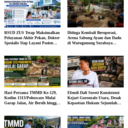
RSUD ZUS Tetap Maksimalkan
Diduga Kembali Beroperasi,
Pelayanan Akhir Pekan, Dokter
Arena Sabung Ayam dan Dadu
Spesialis Siap Layani Pasien
di Warugunung Surabaya
Sabtu, 25 Juli 2026
Resahkan Warga
Hari Pertama TMMD Ke-129,
Efendi Dali Soroti Konsistensi
Kodim 1313/Pohuwato Mulai
Kejari Gorontalo Utara, Desak
Garap Jalan, Air Bersih hingga
Kepastian Hukum Sejumlah
RTLH di Makarti Jaya
Kasus Korupsi