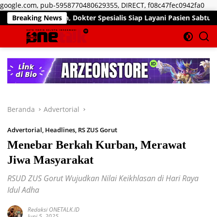
Lan
google.com, pub-5958770480629355, DIRECT, f08c47fec0942fa0
ke
an, Dokter Spesialis Siap Layani Pasien Sabtu, 25 Juli 2026
Breaking News
kon
Beranda
Advertorial
Advertorial
,
Headlines
,
RS ZUS Gorut
Menebar Berkah Kurban, Merawat
Jiwa Masyarakat
RSUD ZUS Gorut Wujudkan Nilai Keikhlasan di Hari Raya
Idul Adha
Redaksi ONETALK.ID
Juni 5, 2025