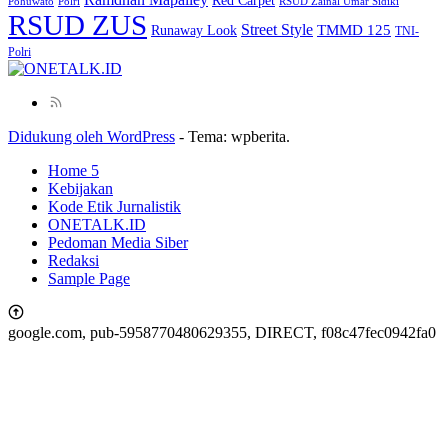
Red Carpet
Pohuwato
Polri
RSUD Zainal Umar Sidiki
RSUD ZUS
Street Style
Runaway Look
TMMD 125
TNI-
Polri
Didukung oleh WordPress
-
Tema: wpberita.
Home 5
Kebijakan
Kode Etik Jurnalistik
ONETALK.ID
Pedoman Media Siber
Redaksi
Sample Page
google.com, pub-5958770480629355, DIRECT, f08c47fec0942fa0