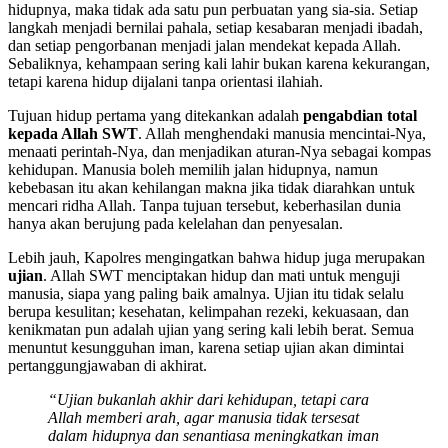
hidupnya, maka tidak ada satu pun perbuatan yang sia-sia. Setiap
langkah menjadi bernilai pahala, setiap kesabaran menjadi ibadah,
dan setiap pengorbanan menjadi jalan mendekat kepada Allah.
Sebaliknya, kehampaan sering kali lahir bukan karena kekurangan,
tetapi karena hidup dijalani tanpa orientasi ilahiah.
Tujuan hidup pertama yang ditekankan adalah
pengabdian total
kepada Allah SWT
. Allah menghendaki manusia mencintai-Nya,
menaati perintah-Nya, dan menjadikan aturan-Nya sebagai kompas
kehidupan. Manusia boleh memilih jalan hidupnya, namun
kebebasan itu akan kehilangan makna jika tidak diarahkan untuk
mencari ridha Allah. Tanpa tujuan tersebut, keberhasilan dunia
hanya akan berujung pada kelelahan dan penyesalan.
Lebih jauh, Kapolres mengingatkan bahwa hidup juga merupakan
ujian
. Allah SWT menciptakan hidup dan mati untuk menguji
manusia, siapa yang paling baik amalnya. Ujian itu tidak selalu
berupa kesulitan; kesehatan, kelimpahan rezeki, kekuasaan, dan
kenikmatan pun adalah ujian yang sering kali lebih berat. Semua
menuntut kesungguhan iman, karena setiap ujian akan dimintai
pertanggungjawaban di akhirat.
“Ujian bukanlah akhir dari kehidupan, tetapi cara
Allah memberi arah, agar manusia tidak tersesat
dalam hidupnya dan senantiasa meningkatkan iman