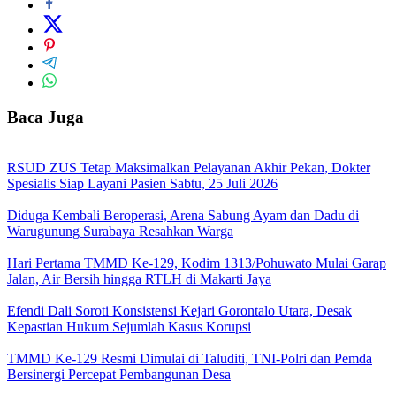
Baca Juga
RSUD ZUS Tetap Maksimalkan Pelayanan Akhir Pekan, Dokter
Spesialis Siap Layani Pasien Sabtu, 25 Juli 2026
Diduga Kembali Beroperasi, Arena Sabung Ayam dan Dadu di
Warugunung Surabaya Resahkan Warga
Hari Pertama TMMD Ke-129, Kodim 1313/Pohuwato Mulai Garap
Jalan, Air Bersih hingga RTLH di Makarti Jaya
Efendi Dali Soroti Konsistensi Kejari Gorontalo Utara, Desak
Kepastian Hukum Sejumlah Kasus Korupsi
TMMD Ke-129 Resmi Dimulai di Taluditi, TNI-Polri dan Pemda
Bersinergi Percepat Pembangunan Desa