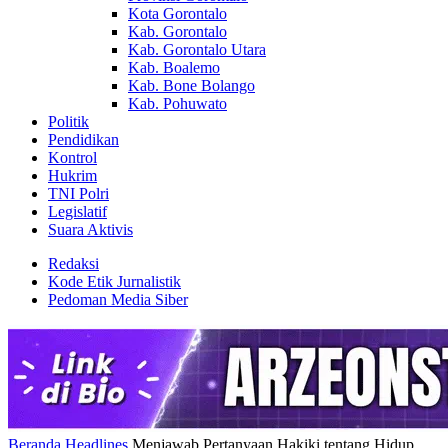
Kota Gorontalo
Kab. Gorontalo
Kab. Gorontalo Utara
Kab. Boalemo
Kab. Bone Bolango
Kab. Pohuwato
Politik
Pendidikan
Kontrol
Hukrim
TNI Polri
Legislatif
Suara Aktivis
Redaksi
Kode Etik Jurnalistik
Pedoman Media Siber
Beranda
Headlines
Menjawab Pertanyaan Hakiki tentang Hidup