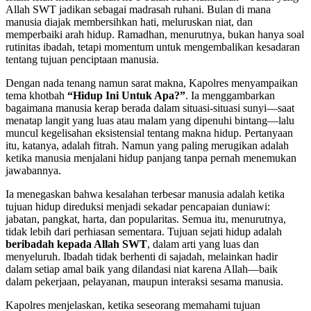
Allah SWT jadikan sebagai madrasah ruhani. Bulan di mana
manusia diajak membersihkan hati, meluruskan niat, dan
memperbaiki arah hidup. Ramadhan, menurutnya, bukan hanya soal
rutinitas ibadah, tetapi momentum untuk mengembalikan kesadaran
tentang tujuan penciptaan manusia.
Dengan nada tenang namun sarat makna, Kapolres menyampaikan
tema khotbah
“Hidup Ini Untuk Apa?”
. Ia menggambarkan
bagaimana manusia kerap berada dalam situasi-situasi sunyi—saat
menatap langit yang luas atau malam yang dipenuhi bintang—lalu
muncul kegelisahan eksistensial tentang makna hidup. Pertanyaan
itu, katanya, adalah fitrah. Namun yang paling merugikan adalah
ketika manusia menjalani hidup panjang tanpa pernah menemukan
jawabannya.
Ia menegaskan bahwa kesalahan terbesar manusia adalah ketika
tujuan hidup direduksi menjadi sekadar pencapaian duniawi:
jabatan, pangkat, harta, dan popularitas. Semua itu, menurutnya,
tidak lebih dari perhiasan sementara. Tujuan sejati hidup adalah
beribadah kepada Allah SWT
, dalam arti yang luas dan
menyeluruh. Ibadah tidak berhenti di sajadah, melainkan hadir
dalam setiap amal baik yang dilandasi niat karena Allah—baik
dalam pekerjaan, pelayanan, maupun interaksi sesama manusia.
Kapolres menjelaskan, ketika seseorang memahami tujuan