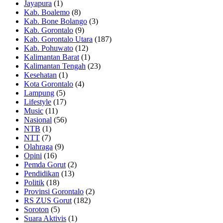
Jayapura
(1)
Kab. Boalemo
(8)
Kab. Bone Bolango
(3)
Kab. Gorontalo
(9)
Kab. Gorontalo Utara
(187)
Kab. Pohuwato
(12)
Kalimantan Barat
(1)
Kalimantan Tengah
(23)
Kesehatan
(1)
Kota Gorontalo
(4)
Lampung
(5)
Lifestyle
(17)
Music
(11)
Nasional
(56)
NTB
(1)
NTT
(7)
Olahraga
(9)
Opini
(16)
Pemda Gorut
(2)
Pendidikan
(13)
Politik
(18)
Provinsi Gorontalo
(2)
RS ZUS Gorut
(182)
Soroton
(5)
Suara Aktivis
(1)