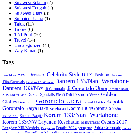
Sulawesi Selatan
(7)
Sulawesi Tengah
(1)
Sulawesi Utara
(3)
Sumatera Utara
(1)
Tajuk
(11)
Tidore
(6)
TNI Polri
(20)
Travel
(14)
Uncategorized
(43)
Way Kanan
(1)
Tags
Celebrity Style
Best Dressed
D.I.Y. Fashion
Dandim
Bersihkan
Danrem 133/Nani Wartabone
1304/Gorontalo
Dandim 1314/Gorut
Danrem 133/NW
di Gorontalo Utara
di Gorontalo
Direktur RSUD
Golden
Fashion Week
Dokter Spesialis
Efendi Dali
ZUS
Dokter Jaga
Gorontalo Utara
Kapolda
Globes
Gorontalo
Jadwal Dokter
Gorontalo
Kodim 1304/Gorontalo
Karya Bakti
Kesehatan
Kodim
Korem 133/Nani Wartabone
Korban Banjir
1314/Gorut
Korem 133/NW
Layanan Kesehatan
Oscars 2017
Masyarakat
Polda Gorontalo
Pangdam XIII/Merdeka
Pemilu 2024
peringatan
Pelayanan
Polres
Ramdhan Mapaliey