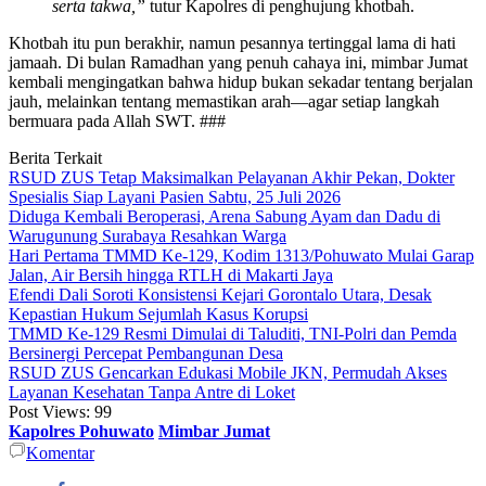
serta takwa,”
tutur Kapolres di penghujung khotbah.
Khotbah itu pun berakhir, namun pesannya tertinggal lama di hati
jamaah. Di bulan Ramadhan yang penuh cahaya ini, mimbar Jumat
kembali mengingatkan bahwa hidup bukan sekadar tentang berjalan
jauh, melainkan tentang memastikan arah—agar setiap langkah
bermuara pada Allah SWT. ###
Berita Terkait
RSUD ZUS Tetap Maksimalkan Pelayanan Akhir Pekan, Dokter
Spesialis Siap Layani Pasien Sabtu, 25 Juli 2026
Diduga Kembali Beroperasi, Arena Sabung Ayam dan Dadu di
Warugunung Surabaya Resahkan Warga
Hari Pertama TMMD Ke-129, Kodim 1313/Pohuwato Mulai Garap
Jalan, Air Bersih hingga RTLH di Makarti Jaya
Efendi Dali Soroti Konsistensi Kejari Gorontalo Utara, Desak
Kepastian Hukum Sejumlah Kasus Korupsi
TMMD Ke-129 Resmi Dimulai di Taluditi, TNI-Polri dan Pemda
Bersinergi Percepat Pembangunan Desa
RSUD ZUS Gencarkan Edukasi Mobile JKN, Permudah Akses
Layanan Kesehatan Tanpa Antre di Loket
Post Views:
99
Kapolres Pohuwato
Mimbar Jumat
Komentar