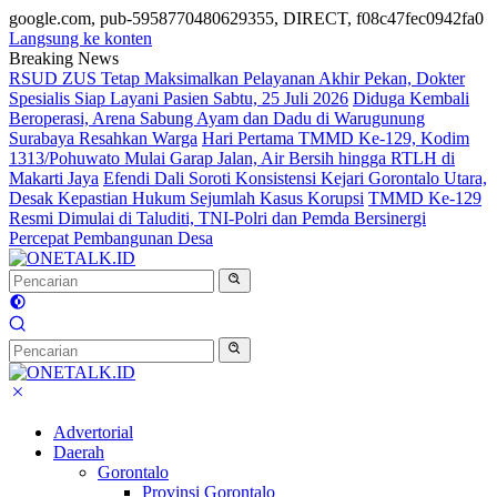
google.com, pub-5958770480629355, DIRECT, f08c47fec0942fa0
Langsung ke konten
Breaking News
RSUD ZUS Tetap Maksimalkan Pelayanan Akhir Pekan, Dokter
Spesialis Siap Layani Pasien Sabtu, 25 Juli 2026
Diduga Kembali
Beroperasi, Arena Sabung Ayam dan Dadu di Warugunung
Surabaya Resahkan Warga
Hari Pertama TMMD Ke-129, Kodim
1313/Pohuwato Mulai Garap Jalan, Air Bersih hingga RTLH di
Makarti Jaya
Efendi Dali Soroti Konsistensi Kejari Gorontalo Utara,
Desak Kepastian Hukum Sejumlah Kasus Korupsi
TMMD Ke-129
Resmi Dimulai di Taluditi, TNI-Polri dan Pemda Bersinergi
Percepat Pembangunan Desa
Advertorial
Daerah
Gorontalo
Provinsi Gorontalo