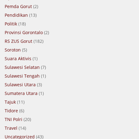
Pemda Gorut
(2)
Pendidikan
(13)
Politik
(18)
Provinsi Gorontalo
(2)
RS ZUS Gorut
(182)
Soroton
(5)
Suara Aktivis
(1)
Sulawesi Selatan
(7)
Sulawesi Tengah
(1)
Sulawesi Utara
(3)
Sumatera Utara
(1)
Tajuk
(11)
Tidore
(6)
TNI Polri
(20)
Travel
(14)
Uncategorized
(43)