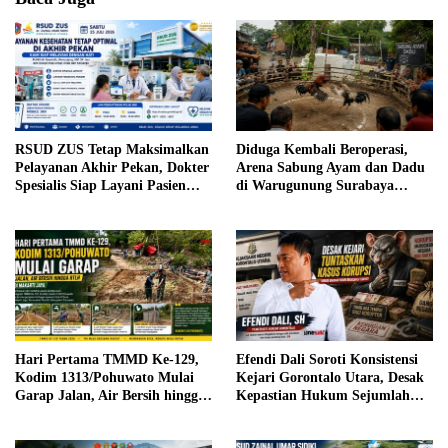
RSUD ZUS Tetap Maksimalkan
Diduga Kembali Beroperasi,
Pelayanan Akhir Pekan, Dokter
Arena Sabung Ayam dan Dadu
Spesialis Siap Layani Pasien
di Warugunung Surabaya
Sabtu, 25 Juli 2026
Resahkan Warga
Hari Pertama TMMD Ke-129,
Efendi Dali Soroti Konsistensi
Kodim 1313/Pohuwato Mulai
Kejari Gorontalo Utara, Desak
Garap Jalan, Air Bersih hingga
Kepastian Hukum Sejumlah
RTLH di Makarti Jaya
Kasus Korupsi