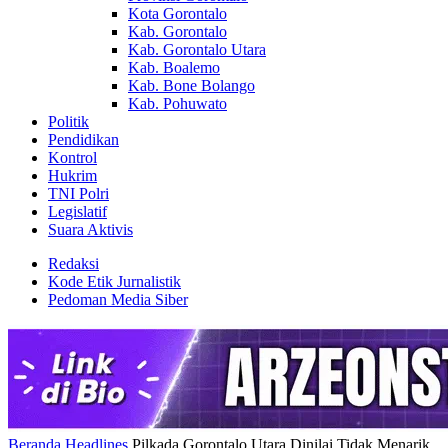
Kota Gorontalo
Kab. Gorontalo
Kab. Gorontalo Utara
Kab. Boalemo
Kab. Bone Bolango
Kab. Pohuwato
Politik
Pendidikan
Kontrol
Hukrim
TNI Polri
Legislatif
Suara Aktivis
Redaksi
Kode Etik Jurnalistik
Pedoman Media Siber
Beranda
Headlines
Pilkada Gorontalo Utara Dinilai Tidak Menarik,