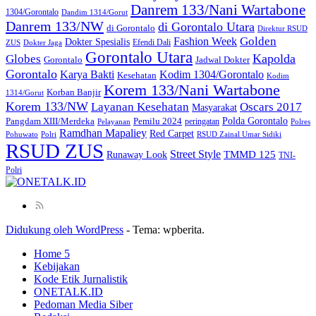
Danrem 133/Nani Wartabone
1304/Gorontalo
Dandim 1314/Gorut
Danrem 133/NW
di Gorontalo Utara
di Gorontalo
Direktur RSUD
Golden
Fashion Week
Dokter Spesialis
Efendi Dali
ZUS
Dokter Jaga
Gorontalo Utara
Kapolda
Globes
Gorontalo
Jadwal Dokter
Gorontalo
Kodim 1304/Gorontalo
Karya Bakti
Kesehatan
Kodim
Korem 133/Nani Wartabone
Korban Banjir
1314/Gorut
Korem 133/NW
Layanan Kesehatan
Oscars 2017
Masyarakat
Polda Gorontalo
Pangdam XIII/Merdeka
Pemilu 2024
peringatan
Pelayanan
Polres
Ramdhan Mapaliey
Red Carpet
Pohuwato
Polri
RSUD Zainal Umar Sidiki
RSUD ZUS
Street Style
Runaway Look
TMMD 125
TNI-
Polri
Didukung oleh WordPress
-
Tema: wpberita.
Home 5
Kebijakan
Kode Etik Jurnalistik
ONETALK.ID
Pedoman Media Siber