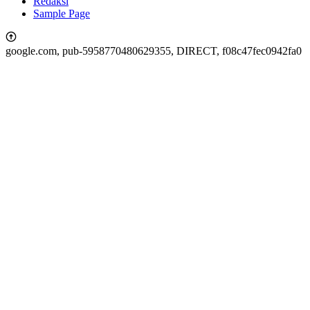
Redaksi
Sample Page
google.com, pub-5958770480629355, DIRECT, f08c47fec0942fa0