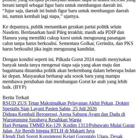
berani tampil sebagai figur baru untuk membangun daerah ini.
“Jujur saja, daerah ini butuh figur baru untuk membangun daerah
ini, namun kembali lagi siapa,” ujarnya.
Ke depannya, publik menantikan gerakan partai politik selain
Nasdem. Berdasarkan hasil Pileg terakhir, masih ada PDIP dan
Hanura yang memiliki cukup kursi untuk mengusung pasangan
calon tanpa harus berkoalisi. Sementara Golkar, Gerindra, dan PKS
harus berkoalisi jika ingin mengusung kandidat.
Dengan kondisi seperti ini, Pilkada Gorut 2024 masih menyisakan
banyak tanda tanya mengenai siapa saja yang akan maju dan
bagaimana dinamika politik akan berkembang dalam beberapa bulan
ke depan. Masyarakat berharap ada sosok baru yang mampu
membawa perubahan dan membangun Gorut ke arah yang lebih
baik. (BYP)
Berita Terkait
RSUD ZUS Tetap Maksimalkan Pelayanan Akhir Pekan, Dokter
Spesialis Siap Layani Pasien Sabtu, 25 Juli 2026
Diduga Kembali Beroperasi, Arena Sabung Ayam dan Dadu di
Warugunung Surabaya Resahkan Warga
Hari Pertama TMMD Ke-129, Kodim 1313/Pohuwato Mulai Garap
Jalan, Air Bersih hingga RTLH di Makarti Jaya
Efendi Dali Soroti Konsistensi Kejari Gorontalo Utara, Desak