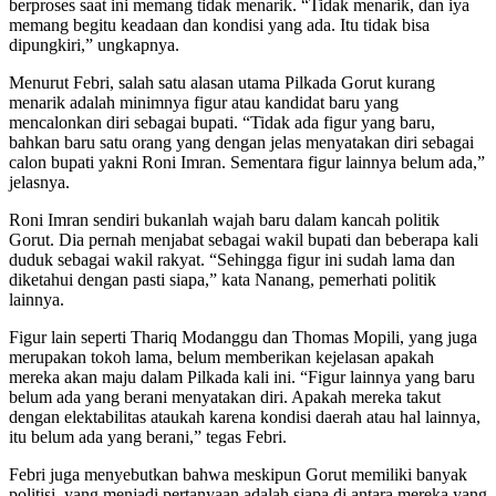
berproses saat ini memang tidak menarik. “Tidak menarik, dan iya
memang begitu keadaan dan kondisi yang ada. Itu tidak bisa
dipungkiri,” ungkapnya.
Menurut Febri, salah satu alasan utama Pilkada Gorut kurang
menarik adalah minimnya figur atau kandidat baru yang
mencalonkan diri sebagai bupati. “Tidak ada figur yang baru,
bahkan baru satu orang yang dengan jelas menyatakan diri sebagai
calon bupati yakni Roni Imran. Sementara figur lainnya belum ada,”
jelasnya.
Roni Imran sendiri bukanlah wajah baru dalam kancah politik
Gorut. Dia pernah menjabat sebagai wakil bupati dan beberapa kali
duduk sebagai wakil rakyat. “Sehingga figur ini sudah lama dan
diketahui dengan pasti siapa,” kata Nanang, pemerhati politik
lainnya.
Figur lain seperti Thariq Modanggu dan Thomas Mopili, yang juga
merupakan tokoh lama, belum memberikan kejelasan apakah
mereka akan maju dalam Pilkada kali ini. “Figur lainnya yang baru
belum ada yang berani menyatakan diri. Apakah mereka takut
dengan elektabilitas ataukah karena kondisi daerah atau hal lainnya,
itu belum ada yang berani,” tegas Febri.
Febri juga menyebutkan bahwa meskipun Gorut memiliki banyak
politisi, yang menjadi pertanyaan adalah siapa di antara mereka yang