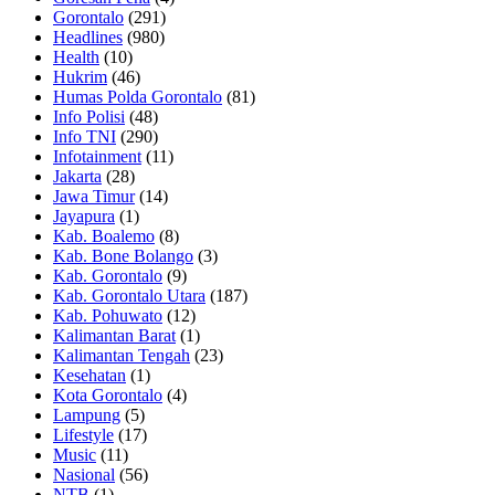
Gorontalo
(291)
Headlines
(980)
Health
(10)
Hukrim
(46)
Humas Polda Gorontalo
(81)
Info Polisi
(48)
Info TNI
(290)
Infotainment
(11)
Jakarta
(28)
Jawa Timur
(14)
Jayapura
(1)
Kab. Boalemo
(8)
Kab. Bone Bolango
(3)
Kab. Gorontalo
(9)
Kab. Gorontalo Utara
(187)
Kab. Pohuwato
(12)
Kalimantan Barat
(1)
Kalimantan Tengah
(23)
Kesehatan
(1)
Kota Gorontalo
(4)
Lampung
(5)
Lifestyle
(17)
Music
(11)
Nasional
(56)
NTB
(1)