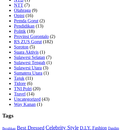
NTT
(7)
Olahraga
(9)
Opini
(16)
Pemda Gorut
(2)
Pendidikan
(13)
Politik
(18)
Provinsi Gorontalo
(2)
RS ZUS Gorut
(182)
Soroton
(5)
Suara Aktivis
(1)
Sulawesi Selatan
(7)
Sulawesi Tengah
(1)
Sulawesi Utara
(3)
Sumatera Utara
(1)
Tajuk
(11)
Tidore
(6)
TNI Polri
(20)
Travel
(14)
Uncategorized
(43)
Way Kanan
(1)
Tags
Celebrity Style
Best Dressed
D.I.Y. Fashion
Dandim
Bersihkan