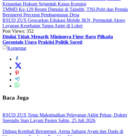
Kepastian Hukum Sejumlah Kasus Korupsi
TMMD Ke-129 Resmi Dimulai di Taluditi, TNI-Polri dan Pemda
Bersinergi Percepat Pembangunan Desa
RSUD ZUS Gencarkan Edukasi Mobile JKN, Permudah Akses
Layanan Kesehatan Tanpa Antre di Loket
Post Views:
352
Dinilai Tidak Menarik
Minimnya Figur Baru
Pilkada
Gorontalo Utara
Praktisi Politik Soroti
Komentar
Baca Juga
RSUD ZUS Tetap Maksimalkan Pelayanan Akhir Pekan, Dokter
Spesialis Siap Layani Pasien Sabtu, 25 Juli 2026
Diduga Kembali Beroperasi, Arena Sabung Ayam dan Dadu di