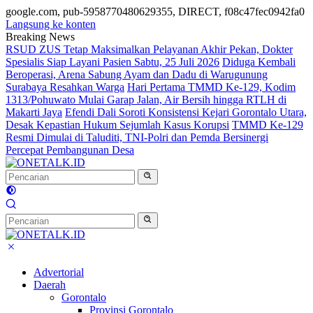
google.com, pub-5958770480629355, DIRECT, f08c47fec0942fa0
Langsung ke konten
Breaking News
RSUD ZUS Tetap Maksimalkan Pelayanan Akhir Pekan, Dokter
Spesialis Siap Layani Pasien Sabtu, 25 Juli 2026
Diduga Kembali
Beroperasi, Arena Sabung Ayam dan Dadu di Warugunung
Surabaya Resahkan Warga
Hari Pertama TMMD Ke-129, Kodim
1313/Pohuwato Mulai Garap Jalan, Air Bersih hingga RTLH di
Makarti Jaya
Efendi Dali Soroti Konsistensi Kejari Gorontalo Utara,
Desak Kepastian Hukum Sejumlah Kasus Korupsi
TMMD Ke-129
Resmi Dimulai di Taluditi, TNI-Polri dan Pemda Bersinergi
Percepat Pembangunan Desa
Advertorial
Daerah
Gorontalo
Provinsi Gorontalo