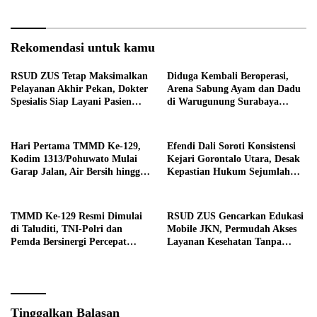
Rekomendasi untuk kamu
RSUD ZUS Tetap Maksimalkan
Diduga Kembali Beroperasi,
Pelayanan Akhir Pekan, Dokter
Arena Sabung Ayam dan Dadu
Spesialis Siap Layani Pasien
di Warugunung Surabaya
Sabtu, 25 Juli 2026
Resahkan Warga
Hari Pertama TMMD Ke-129,
Efendi Dali Soroti Konsistensi
Kodim 1313/Pohuwato Mulai
Kejari Gorontalo Utara, Desak
Garap Jalan, Air Bersih hingga
Kepastian Hukum Sejumlah
RTLH di Makarti Jaya
Kasus Korupsi
TMMD Ke-129 Resmi Dimulai
RSUD ZUS Gencarkan Edukasi
di Taluditi, TNI-Polri dan
Mobile JKN, Permudah Akses
Pemda Bersinergi Percepat
Layanan Kesehatan Tanpa
Pembangunan Desa
Antre di Loket
Tinggalkan Balasan