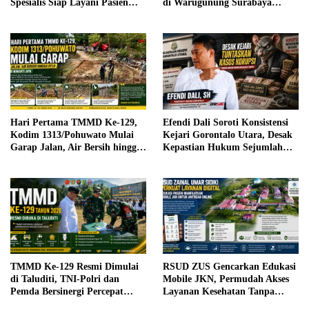
Spesialis Siap Layani Pasien
di Warugunung Surabaya
Sabtu, 25 Juli 2026
Resahkan Warga
Hari Pertama TMMD Ke-129,
Efendi Dali Soroti Konsistensi
Kodim 1313/Pohuwato Mulai
Kejari Gorontalo Utara, Desak
Garap Jalan, Air Bersih hingga
Kepastian Hukum Sejumlah
RTLH di Makarti Jaya
Kasus Korupsi
TMMD Ke-129 Resmi Dimulai
RSUD ZUS Gencarkan Edukasi
di Taluditi, TNI-Polri dan
Mobile JKN, Permudah Akses
Pemda Bersinergi Percepat
Layanan Kesehatan Tanpa
Pembangunan Desa
Antre di Loket