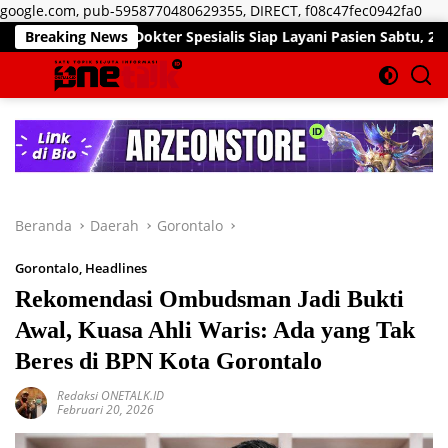
Lan
google.com, pub-5958770480629355, DIRECT, f08c47fec0942fa0
ke
Pekan, Dokter Spesialis Siap Layani Pasien Sabtu, 25 Juli 2026
Breaking News
kon
Beranda
Daerah
Gorontalo
Gorontalo
,
Headlines
Rekomendasi Ombudsman Jadi Bukti
Awal, Kuasa Ahli Waris: Ada yang Tak
Beres di BPN Kota Gorontalo
Redaksi ONETALK.ID
Februari 20, 2026