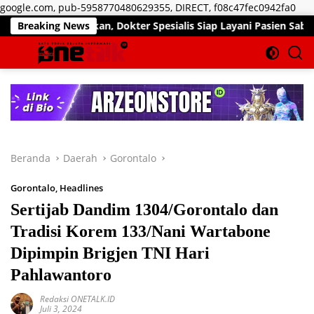
Lan
google.com, pub-5958770480629355, DIRECT, f08c47fec0942fa0
ke
ir Pekan, Dokter Spesialis Siap Layani Pasien Sabtu, 25 Juli 2
Breaking News
kon
Beranda
Daerah
Gorontalo
Gorontalo
,
Headlines
Sertijab Dandim 1304/Gorontalo dan
Tradisi Korem 133/Nani Wartabone
Dipimpin Brigjen TNI Hari
Pahlawantoro
Redaksi ONETALK.ID
Juli 3, 2024