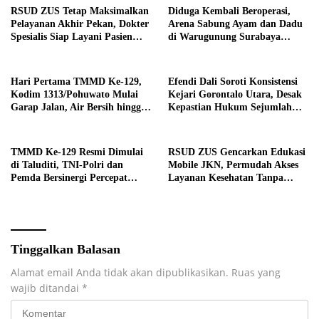
RSUD ZUS Tetap Maksimalkan
Diduga Kembali Beroperasi,
Pelayanan Akhir Pekan, Dokter
Arena Sabung Ayam dan Dadu
Spesialis Siap Layani Pasien
di Warugunung Surabaya
Sabtu, 25 Juli 2026
Resahkan Warga
Hari Pertama TMMD Ke-129,
Efendi Dali Soroti Konsistensi
Kodim 1313/Pohuwato Mulai
Kejari Gorontalo Utara, Desak
Garap Jalan, Air Bersih hingga
Kepastian Hukum Sejumlah
RTLH di Makarti Jaya
Kasus Korupsi
TMMD Ke-129 Resmi Dimulai
RSUD ZUS Gencarkan Edukasi
di Taluditi, TNI-Polri dan
Mobile JKN, Permudah Akses
Pemda Bersinergi Percepat
Layanan Kesehatan Tanpa
Pembangunan Desa
Antre di Loket
Tinggalkan Balasan
Alamat email Anda tidak akan dipublikasikan.
Ruas yang
wajib ditandai
*