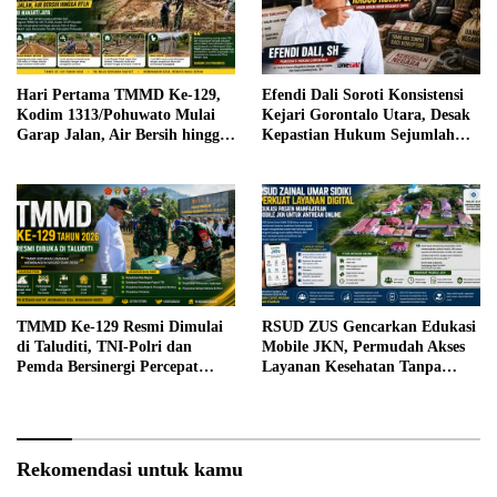
Hari Pertama TMMD Ke-129,
Efendi Dali Soroti Konsistensi
Kodim 1313/Pohuwato Mulai
Kejari Gorontalo Utara, Desak
Garap Jalan, Air Bersih hingga
Kepastian Hukum Sejumlah
RTLH di Makarti Jaya
Kasus Korupsi
TMMD Ke-129 Resmi Dimulai
RSUD ZUS Gencarkan Edukasi
di Taluditi, TNI-Polri dan
Mobile JKN, Permudah Akses
Pemda Bersinergi Percepat
Layanan Kesehatan Tanpa
Pembangunan Desa
Antre di Loket
Rekomendasi untuk kamu