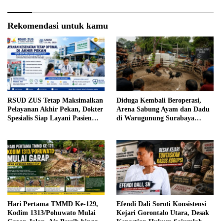
Rekomendasi untuk kamu
RSUD ZUS Tetap Maksimalkan
Diduga Kembali Beroperasi,
Pelayanan Akhir Pekan, Dokter
Arena Sabung Ayam dan Dadu
Spesialis Siap Layani Pasien
di Warugunung Surabaya
Sabtu, 25 Juli 2026
Resahkan Warga
Hari Pertama TMMD Ke-129,
Efendi Dali Soroti Konsistensi
Kodim 1313/Pohuwato Mulai
Kejari Gorontalo Utara, Desak