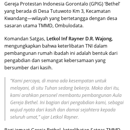
Gereja Protestan Indonesia Gorontalo (GPIG) ‘Bethel’
yang berada di Desa Tutuwoto Km 3, Kecamatan
Kwandang—wilayah yang bertetangga dengan desa
sasaran utama TMMD, Ombulodata.
Komandan Satgas,
Letkol Inf Rayner D.R. Wajong
,
mengungkapkan bahwa keterlibatan TNI dalam
pembangunan rumah ibadah ini adalah bentuk dari
pengabdian dan semangat kebersamaan yang
bersumber dari kasih.
“Kami percaya, di mana ada kesempatan untuk
melayani, di situ Tuhan sedang bekerja. Maka dari itu,
kami arahkan personel membantu pembangunan Aula
Gereja Bethel. Ini bagian dari pengabdian kami, sebagai
wujud nyata dari kasih dan damai sejahtera kepada
seluruh umat,” ujar Letkol Rayner.
Bagi jemaat Gereja Bethel, keterlibatan Satgas TMMD