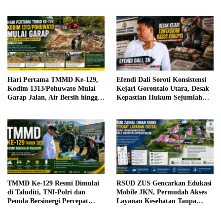
Sabtu, 25 Juli 2026
Resahkan Warga
Hari Pertama TMMD Ke-129,
Efendi Dali Soroti Konsistensi
Kodim 1313/Pohuwato Mulai
Kejari Gorontalo Utara, Desak
Garap Jalan, Air Bersih hingga
Kepastian Hukum Sejumlah
RTLH di Makarti Jaya
Kasus Korupsi
TMMD Ke-129 Resmi Dimulai
RSUD ZUS Gencarkan Edukasi
di Taluditi, TNI-Polri dan
Mobile JKN, Permudah Akses
Pemda Bersinergi Percepat
Layanan Kesehatan Tanpa
Pembangunan Desa
Antre di Loket