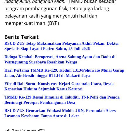
ladang Allah, bangunan Allah.”
TMMD bukan sekadar
program pembangunan fisik, tetapi juga ladang
pelayanan kasih yang menyentuh hati dan
memperkuat iman. (BYP)
Berita Terkait
RSUD ZUS Tetap Maksimalkan Pelayanan Akhir Pekan, Dokter
Spesialis Siap Layani Pasien Sabtu, 25 Juli 2026
Diduga Kembali Beroperasi, Arena Sabung Ayam dan Dadu di
Warugunung Surabaya Resahkan Warga
Hari Pertama TMMD Ke-129, Kodim 1313/Pohuwato Mulai Garap
Jalan, Air Bersih hingga RTLH di Makarti Jaya
Efendi Dali Soroti Konsistensi Kejari Gorontalo Utara, Desak
Kepastian Hukum Sejumlah Kasus Korupsi
TMMD Ke-129 Resmi Dimulai di Taluditi, TNI-Polri dan Pemda
Bersinergi Percepat Pembangunan Desa
RSUD ZUS Gencarkan Edukasi Mobile JKN, Permudah Akses
Layanan Kesehatan Tanpa Antre di Loket
Post Views:
471