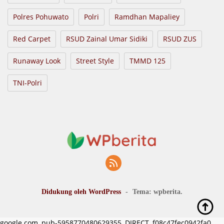
Polres Pohuwato
Polri
Ramdhan Mapaliey
Red Carpet
RSUD Zainal Umar Sidiki
RSUD ZUS
Runaway Look
Street Style
TMMD 125
TNI-Polri
Didukung oleh WordPress
-
Tema: wpberita.
google.com, pub-5958770480629355, DIRECT, f08c47fec0942fa0