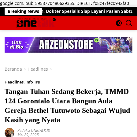
Lan
google.com, pub-5958770480629355, DIRECT, f08c47fec0942fa0
ke
an, Dokter Spesialis Siap Layani Pasien Sabtu, 25 Juli 2026
Breaking News
kon
Beranda
Headlines
Headlines
,
Info TNI
Tangan Tuhan Sedang Bekerja, TMMD
124 Gorontalo Utara Bangun Aula
Gereja Bethel Tutuwoto Sebagai Wujud
Kasih yang Nyata
Redaksi ONETALK.ID
Mei 29, 2025