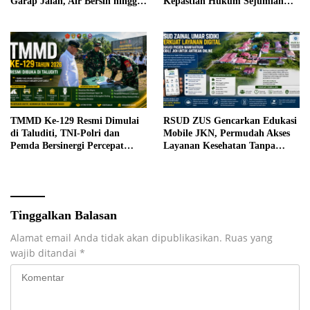
Garap Jalan, Air Bersih hingga
Kepastian Hukum Sejumlah
RTLH di Makarti Jaya
Kasus Korupsi
TMMD Ke-129 Resmi Dimulai
RSUD ZUS Gencarkan Edukasi
di Taluditi, TNI-Polri dan
Mobile JKN, Permudah Akses
Pemda Bersinergi Percepat
Layanan Kesehatan Tanpa
Pembangunan Desa
Antre di Loket
Tinggalkan Balasan
Alamat email Anda tidak akan dipublikasikan.
Ruas yang
wajib ditandai
*