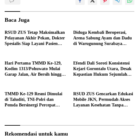
Baca Juga
RSUD ZUS Tetap Maksimalkan
Diduga Kembali Beroperasi,
Pelayanan Akhir Pekan, Dokter
Arena Sabung Ayam dan Dadu
Spesialis Siap Layani Pasien
di Warugunung Surabaya
Sabtu, 25 Juli 2026
Resahkan Warga
Hari Pertama TMMD Ke-129,
Efendi Dali Soroti Konsistensi
Kodim 1313/Pohuwato Mulai
Kejari Gorontalo Utara, Desak
Garap Jalan, Air Bersih hingga
Kepastian Hukum Sejumlah
RTLH di Makarti Jaya
Kasus Korupsi
TMMD Ke-129 Resmi Dimulai
RSUD ZUS Gencarkan Edukasi
di Taluditi, TNI-Polri dan
Mobile JKN, Permudah Akses
Pemda Bersinergi Percepat
Layanan Kesehatan Tanpa
Pembangunan Desa
Antre di Loket
Rekomendasi untuk kamu