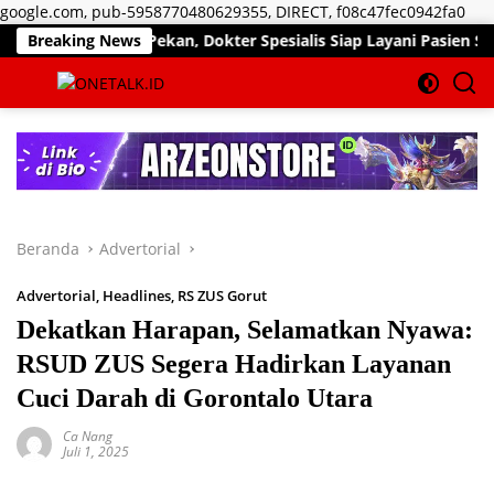
Lan
google.com, pub-5958770480629355, DIRECT, f08c47fec0942fa0
ke
n Akhir Pekan, Dokter Spesialis Siap Layani Pasien Sabtu, 25 J
Breaking News
kon
Beranda
Advertorial
Advertorial
,
Headlines
,
RS ZUS Gorut
Dekatkan Harapan, Selamatkan Nyawa:
RSUD ZUS Segera Hadirkan Layanan
Cuci Darah di Gorontalo Utara
Ca Nang
Juli 1, 2025