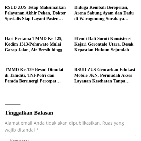
RSUD ZUS Tetap Maksimalkan
Diduga Kembali Beroperasi,
Pelayanan Akhir Pekan, Dokter
Arena Sabung Ayam dan Dadu
Spesialis Siap Layani Pasien
di Warugunung Surabaya
Sabtu, 25 Juli 2026
Resahkan Warga
Hari Pertama TMMD Ke-129,
Efendi Dali Soroti Konsistensi
Kodim 1313/Pohuwato Mulai
Kejari Gorontalo Utara, Desak
Garap Jalan, Air Bersih hingga
Kepastian Hukum Sejumlah
RTLH di Makarti Jaya
Kasus Korupsi
TMMD Ke-129 Resmi Dimulai
RSUD ZUS Gencarkan Edukasi
di Taluditi, TNI-Polri dan
Mobile JKN, Permudah Akses
Pemda Bersinergi Percepat
Layanan Kesehatan Tanpa
Pembangunan Desa
Antre di Loket
Tinggalkan Balasan
Alamat email Anda tidak akan dipublikasikan.
Ruas yang
wajib ditandai
*