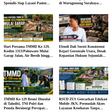
Spesialis Siap Layani Pasien
di Warugunung Surabaya
Sabtu, 25 Juli 2026
Resahkan Warga
Hari Pertama TMMD Ke-129,
Efendi Dali Soroti Konsistensi
Kodim 1313/Pohuwato Mulai
Kejari Gorontalo Utara, Desak
Garap Jalan, Air Bersih hingga
Kepastian Hukum Sejumlah
RTLH di Makarti Jaya
Kasus Korupsi
TMMD Ke-129 Resmi Dimulai
RSUD ZUS Gencarkan Edukasi
di Taluditi, TNI-Polri dan
Mobile JKN, Permudah Akses
Pemda Bersinergi Percepat
Layanan Kesehatan Tanpa