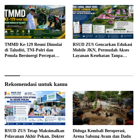
TMMD Ke-129 Resmi Dimulai
RSUD ZUS Gencarkan Edukasi
di Taluditi, TNI-Polri dan
Mobile JKN, Permudah Akses
Pemda Bersinergi Percepat
Layanan Kesehatan Tanpa
Pembangunan Desa
Antre di Loket
Rekomendasi untuk kamu
RSUD ZUS Tetap Maksimalkan
Diduga Kembali Beroperasi,
Pelayanan Akhir Pekan, Dokter
Arena Sabung Ayam dan Dadu