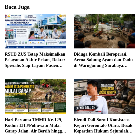
Baca Juga
RSUD ZUS Tetap Maksimalkan
Diduga Kembali Beroperasi,
Pelayanan Akhir Pekan, Dokter
Arena Sabung Ayam dan Dadu
Spesialis Siap Layani Pasien
di Warugunung Surabaya
Sabtu, 25 Juli 2026
Resahkan Warga
Hari Pertama TMMD Ke-129,
Efendi Dali Soroti Konsistensi
Kodim 1313/Pohuwato Mulai
Kejari Gorontalo Utara, Desak
Garap Jalan, Air Bersih hingga
Kepastian Hukum Sejumlah
RTLH di Makarti Jaya
Kasus Korupsi