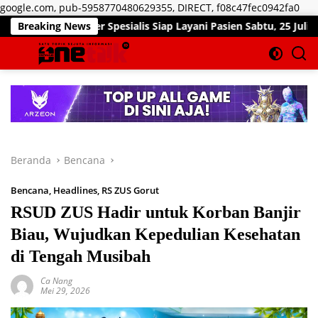
Lan
google.com, pub-5958770480629355, DIRECT, f08c47fec0942fa0
ke
ter Spesialis Siap Layani Pasien Sabtu, 25 Juli 2026
Breaking News
D
kon
Beranda
Bencana
Bencana
,
Headlines
,
RS ZUS Gorut
RSUD ZUS Hadir untuk Korban Banjir
Biau, Wujudkan Kepedulian Kesehatan
di Tengah Musibah
Ca Nang
Mei 29, 2026