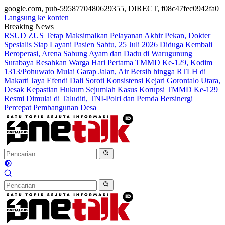
google.com, pub-5958770480629355, DIRECT, f08c47fec0942fa0
Langsung ke konten
Breaking News
RSUD ZUS Tetap Maksimalkan Pelayanan Akhir Pekan, Dokter
Spesialis Siap Layani Pasien Sabtu, 25 Juli 2026
Diduga Kembali
Beroperasi, Arena Sabung Ayam dan Dadu di Warugunung
Surabaya Resahkan Warga
Hari Pertama TMMD Ke-129, Kodim
1313/Pohuwato Mulai Garap Jalan, Air Bersih hingga RTLH di
Makarti Jaya
Efendi Dali Soroti Konsistensi Kejari Gorontalo Utara,
Desak Kepastian Hukum Sejumlah Kasus Korupsi
TMMD Ke-129
Resmi Dimulai di Taluditi, TNI-Polri dan Pemda Bersinergi
Percepat Pembangunan Desa