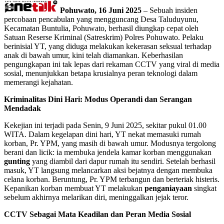
Pohuwato, 16 Juni 2025
– Sebuah insiden
percobaan pencabulan yang mengguncang Desa Taluduyunu,
Kecamatan Buntulia, Pohuwato, berhasil diungkap cepat oleh
Satuan Reserse Kriminal (Satreskrim) Polres Pohuwato. Pelaku
berinisial YT, yang diduga melakukan kekerasan seksual terhadap
anak di bawah umur, kini telah diamankan. Keberhasilan
pengungkapan ini tak lepas dari rekaman CCTV yang viral di media
sosial, menunjukkan betapa krusialnya peran teknologi dalam
memerangi kejahatan.
Kriminalitas Dini Hari: Modus Operandi dan Serangan
Mendadak
Kekejian ini terjadi pada Senin, 9 Juni 2025, sekitar pukul 01.00
WITA. Dalam kegelapan dini hari, YT nekat memasuki rumah
korban, Pr. YPM, yang masih di bawah umur. Modusnya tergolong
berani dan licik: ia membuka jendela kamar korban menggunakan
gunting
yang diambil dari dapur rumah itu sendiri. Setelah berhasil
masuk, YT langsung melancarkan aksi bejatnya dengan membuka
celana korban. Beruntung, Pr. YPM terbangun dan berteriak histeris.
Kepanikan korban membuat YT melakukan
penganiayaan
singkat
sebelum akhirnya melarikan diri, meninggalkan jejak teror.
CCTV Sebagai Mata Keadilan dan Peran Media Sosial