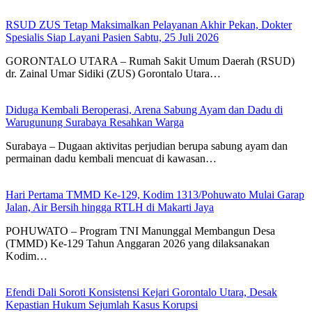
RSUD ZUS Tetap Maksimalkan Pelayanan Akhir Pekan, Dokter
Spesialis Siap Layani Pasien Sabtu, 25 Juli 2026
GORONTALO UTARA – Rumah Sakit Umum Daerah (RSUD)
dr. Zainal Umar Sidiki (ZUS) Gorontalo Utara…
Diduga Kembali Beroperasi, Arena Sabung Ayam dan Dadu di
Warugunung Surabaya Resahkan Warga
Surabaya – Dugaan aktivitas perjudian berupa sabung ayam dan
permainan dadu kembali mencuat di kawasan…
Hari Pertama TMMD Ke-129, Kodim 1313/Pohuwato Mulai Garap
Jalan, Air Bersih hingga RTLH di Makarti Jaya
POHUWATO – Program TNI Manunggal Membangun Desa
(TMMD) Ke-129 Tahun Anggaran 2026 yang dilaksanakan
Kodim…
Efendi Dali Soroti Konsistensi Kejari Gorontalo Utara, Desak
Kepastian Hukum Sejumlah Kasus Korupsi