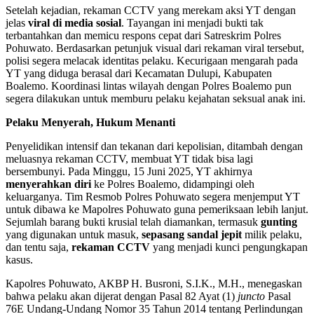
Setelah kejadian, rekaman CCTV yang merekam aksi YT dengan
jelas
viral di media sosial
. Tayangan ini menjadi bukti tak
terbantahkan dan memicu respons cepat dari Satreskrim Polres
Pohuwato. Berdasarkan petunjuk visual dari rekaman viral tersebut,
polisi segera melacak identitas pelaku. Kecurigaan mengarah pada
YT yang diduga berasal dari Kecamatan Dulupi, Kabupaten
Boalemo. Koordinasi lintas wilayah dengan Polres Boalemo pun
segera dilakukan untuk memburu pelaku kejahatan seksual anak ini.
Pelaku Menyerah, Hukum Menanti
Penyelidikan intensif dan tekanan dari kepolisian, ditambah dengan
meluasnya rekaman CCTV, membuat YT tidak bisa lagi
bersembunyi. Pada Minggu, 15 Juni 2025, YT akhirnya
menyerahkan diri
ke Polres Boalemo, didampingi oleh
keluarganya. Tim Resmob Polres Pohuwato segera menjemput YT
untuk dibawa ke Mapolres Pohuwato guna pemeriksaan lebih lanjut.
Sejumlah barang bukti krusial telah diamankan, termasuk
gunting
yang digunakan untuk masuk,
sepasang sandal jepit
milik pelaku,
dan tentu saja,
rekaman CCTV
yang menjadi kunci pengungkapan
kasus.
Kapolres Pohuwato, AKBP H. Busroni, S.I.K., M.H., menegaskan
bahwa pelaku akan dijerat dengan Pasal 82 Ayat (1)
juncto
Pasal
76E Undang-Undang Nomor 35 Tahun 2014 tentang Perlindungan