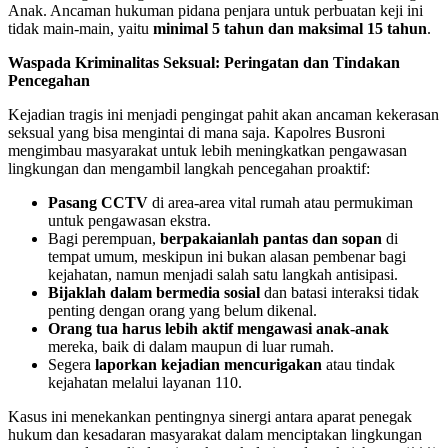
Anak. Ancaman hukuman pidana penjara untuk perbuatan keji ini
tidak main-main, yaitu
minimal 5 tahun dan maksimal 15 tahun
.
Waspada Kriminalitas Seksual: Peringatan dan Tindakan
Pencegahan
Kejadian tragis ini menjadi pengingat pahit akan ancaman kekerasan
seksual yang bisa mengintai di mana saja. Kapolres Busroni
mengimbau masyarakat untuk lebih meningkatkan pengawasan
lingkungan dan mengambil langkah pencegahan proaktif:
Pasang CCTV
di area-area vital rumah atau permukiman
untuk pengawasan ekstra.
Bagi perempuan,
berpakaianlah pantas dan sopan
di
tempat umum, meskipun ini bukan alasan pembenar bagi
kejahatan, namun menjadi salah satu langkah antisipasi.
Bijaklah dalam bermedia sosial
dan batasi interaksi tidak
penting dengan orang yang belum dikenal.
Orang tua harus lebih aktif mengawasi anak-anak
mereka, baik di dalam maupun di luar rumah.
Segera
laporkan kejadian mencurigakan
atau tindak
kejahatan melalui layanan 110.
Kasus ini menekankan pentingnya sinergi antara aparat penegak
hukum dan kesadaran masyarakat dalam menciptakan lingkungan