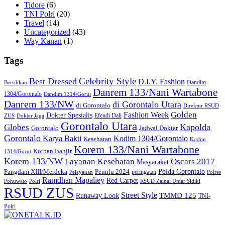
Tidore
(6)
TNI Polri
(20)
Travel
(14)
Uncategorized
(43)
Way Kanan
(1)
Tags
Celebrity Style
Best Dressed
D.I.Y. Fashion
Dandim
Bersihkan
Danrem 133/Nani Wartabone
1304/Gorontalo
Dandim 1314/Gorut
Danrem 133/NW
di Gorontalo Utara
di Gorontalo
Direktur RSUD
Golden
Fashion Week
Dokter Spesialis
Efendi Dali
ZUS
Dokter Jaga
Gorontalo Utara
Kapolda
Globes
Gorontalo
Jadwal Dokter
Gorontalo
Kodim 1304/Gorontalo
Karya Bakti
Kesehatan
Kodim
Korem 133/Nani Wartabone
Korban Banjir
1314/Gorut
Korem 133/NW
Layanan Kesehatan
Oscars 2017
Masyarakat
Polda Gorontalo
Pangdam XIII/Merdeka
Pemilu 2024
peringatan
Pelayanan
Polres
Ramdhan Mapaliey
Red Carpet
Pohuwato
Polri
RSUD Zainal Umar Sidiki
RSUD ZUS
Street Style
Runaway Look
TMMD 125
TNI-
Polri