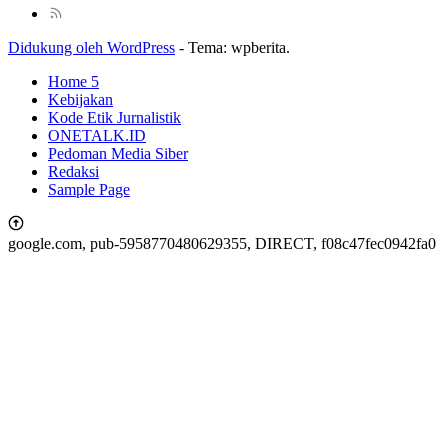
Didukung oleh WordPress
-
Tema: wpberita.
Home 5
Kebijakan
Kode Etik Jurnalistik
ONETALK.ID
Pedoman Media Siber
Redaksi
Sample Page
google.com, pub-5958770480629355, DIRECT, f08c47fec0942fa0