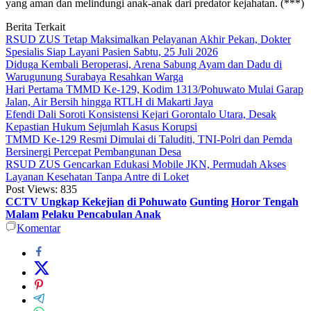
yang aman dan melindungi anak-anak dari predator kejahatan. (***)
Berita Terkait
RSUD ZUS Tetap Maksimalkan Pelayanan Akhir Pekan, Dokter
Spesialis Siap Layani Pasien Sabtu, 25 Juli 2026
Diduga Kembali Beroperasi, Arena Sabung Ayam dan Dadu di
Warugunung Surabaya Resahkan Warga
Hari Pertama TMMD Ke-129, Kodim 1313/Pohuwato Mulai Garap
Jalan, Air Bersih hingga RTLH di Makarti Jaya
Efendi Dali Soroti Konsistensi Kejari Gorontalo Utara, Desak
Kepastian Hukum Sejumlah Kasus Korupsi
TMMD Ke-129 Resmi Dimulai di Taluditi, TNI-Polri dan Pemda
Bersinergi Percepat Pembangunan Desa
RSUD ZUS Gencarkan Edukasi Mobile JKN, Permudah Akses
Layanan Kesehatan Tanpa Antre di Loket
Post Views:
835
CCTV Ungkap Kekejian
di Pohuwato
Gunting
Horor Tengah
Malam
Pelaku Pencabulan Anak
Komentar