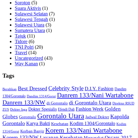
Soroton
(5)
Suara Aktivis
(1)
Sulawesi Selatan
(7)
Sulawesi Tengah
(1)
Sulawesi Utara
(3)
Sumatera Utara
(1)
Tajuk
(11)
Tidore
(6)
TNI Polri
(20)
Travel
(14)
Uncategorized
(43)
Way Kanan
(1)
Tags
Celebrity Style
Best Dressed
D.I.Y. Fashion
Dandim
Bersihkan
Danrem 133/Nani Wartabone
1304/Gorontalo
Dandim 1314/Gorut
Danrem 133/NW
di Gorontalo Utara
di Gorontalo
Direktur RSUD
Golden
Fashion Week
Dokter Spesialis
Efendi Dali
ZUS
Dokter Jaga
Gorontalo Utara
Kapolda
Globes
Gorontalo
Jadwal Dokter
Gorontalo
Kodim 1304/Gorontalo
Karya Bakti
Kesehatan
Kodim
Korem 133/Nani Wartabone
Korban Banjir
1314/Gorut
Korem 133/NW
Layanan Kesehatan
Oscars 2017
Masyarakat