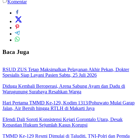
Komentar
Baca Juga
RSUD ZUS Tetap Maksimalkan Pelayanan Akhir Pekan, Dokter
Spesialis Siap Layani Pasien Sabtu, 25 Juli 2026
Diduga Kembali Beroperasi, Arena Sabung Ayam dan Dadu di
Warugunung Surabaya Resahkan Warga
Hari Pertama TMMD Ke-129, Kodim 1313/Pohuwato Mulai Garap
Jalan, Air Bersih hingga RTLH di Makarti Jaya
Efendi Dali Soroti Konsistensi Kejari Gorontalo Utara, Desak
Kepastian Hukum Sejumlah Kasus Korupsi
TMMD Ke-129 Resmi Dimulai di Taluditi, TNI-Polri dan Pemda