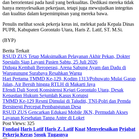
dan berorientasi pada hasil yang berkualitas. Dedikasi mereka tidak
hanya menyelesaikan pekerjaan, tetapi juga mewujudkan integritas
dan kualitas dalam kepemimpinan yang mereka bawa.
Penulis melihat sosok pekerja keras ini, melekat pada Kepala Dinas
PUPR, Kabupaten Gorontalo Utara, Haris Z. Latif, ST. M.Si.
(BYP)
Berita Terkait
RSUD ZUS Tetap Maksimalkan Pelayanan Akhir Pekan, Dokter
Spesialis Siap Layani Pasien Sabtu, 25 Juli 2026
Diduga Kembali Beroperasi, Arena Sabung Ayam dan Dadu di
Warugunung Surabaya Resahkan Warga
Hari Pertama TMMD Ke-129, Kodim 1313/Pohuwato Mulai Garap
Jalan, Air Bersih hingga RTLH di Makarti Jaya
Efendi Dali Soroti Konsistensi Kejari Gorontalo Utara, Desak
Kepastian Hukum Sejumlah Kasus Korupsi
TMMD Ke-129 Resmi Dimulai di Taluditi, TNI-Polri dan Pemda
Bersinergi Percepat Pembangunan Desa
RSUD ZUS Gencarkan Edukasi Mobile JKN, Permudah Akses
Layanan Kesehatan Tanpa Antre di Loket
Post Views:
325
Fondasi
Haris Latif
Haris Z. Latif
Kuat
Menyelesaikan
Pejabat
Pekerja Keras
Sosok
Tugasnya