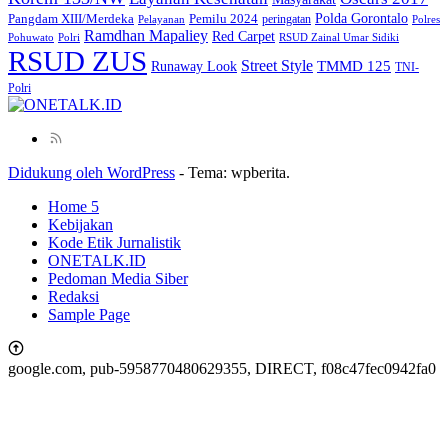
Polda Gorontalo
Pangdam XIII/Merdeka
Pemilu 2024
peringatan
Pelayanan
Polres
Ramdhan Mapaliey
Red Carpet
Pohuwato
Polri
RSUD Zainal Umar Sidiki
RSUD ZUS
Street Style
Runaway Look
TMMD 125
TNI-
Polri
Didukung oleh WordPress
-
Tema: wpberita.
Home 5
Kebijakan
Kode Etik Jurnalistik
ONETALK.ID
Pedoman Media Siber
Redaksi
Sample Page
google.com, pub-5958770480629355, DIRECT, f08c47fec0942fa0