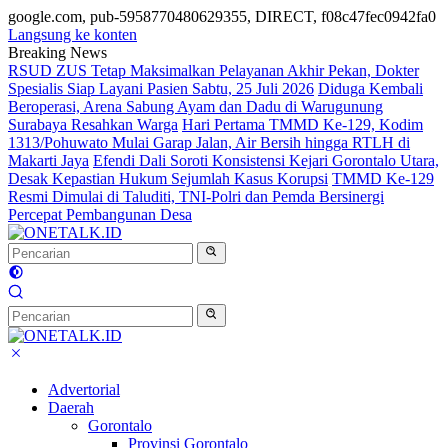
google.com, pub-5958770480629355, DIRECT, f08c47fec0942fa0
Langsung ke konten
Breaking News
RSUD ZUS Tetap Maksimalkan Pelayanan Akhir Pekan, Dokter
Spesialis Siap Layani Pasien Sabtu, 25 Juli 2026
Diduga Kembali
Beroperasi, Arena Sabung Ayam dan Dadu di Warugunung
Surabaya Resahkan Warga
Hari Pertama TMMD Ke-129, Kodim
1313/Pohuwato Mulai Garap Jalan, Air Bersih hingga RTLH di
Makarti Jaya
Efendi Dali Soroti Konsistensi Kejari Gorontalo Utara,
Desak Kepastian Hukum Sejumlah Kasus Korupsi
TMMD Ke-129
Resmi Dimulai di Taluditi, TNI-Polri dan Pemda Bersinergi
Percepat Pembangunan Desa
Advertorial
Daerah
Gorontalo
Provinsi Gorontalo