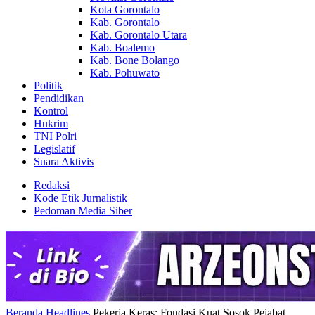
Kota Gorontalo
Kab. Gorontalo
Kab. Gorontalo Utara
Kab. Boalemo
Kab. Bone Bolango
Kab. Pohuwato
Politik
Pendidikan
Kontrol
Hukrim
TNI Polri
Legislatif
Suara Aktivis
Redaksi
Kode Etik Jurnalistik
Pedoman Media Siber
Beranda
Headlines
Pekerja Keras: Fondasi Kuat Sosok Pejabat