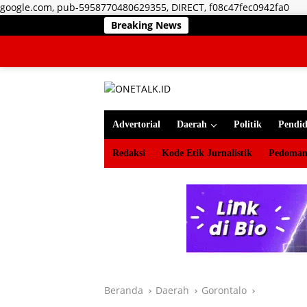
Lan
google.com, pub-5958770480629355, DIRECT, f08c47fec0942fa0
ke
Breaking News
RSUD Z
kon
Advertorial
Daerah
Politik
Pendid
Redaksi
Kode Etik Jurnalistik
Pedoman
Beranda
Daerah
Gorontalo