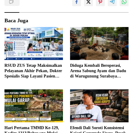
Baca Juga
RSUD ZUS Tetap Maksimalkan
Diduga Kembali Beroperasi,
Pelayanan Akhir Pekan, Dokter
Arena Sabung Ayam dan Dadu
Spesialis Siap Layani Pasien
di Warugunung Surabaya
Sabtu, 25 Juli 2026
Resahkan Warga
Hari Pertama TMMD Ke-129,
Efendi Dali Soroti Konsistensi