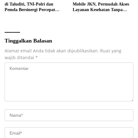
di Taluditi, TNI-Polri dan
Mobile JKN, Permudah Akses
Pemda Bersinergi Percepat
Layanan Kesehatan Tanpa
Pembangunan Desa
Antre di Loket
Tinggalkan Balasan
Alamat email Anda tidak akan dipublikasikan.
Ruas yang
wajib ditandai
*