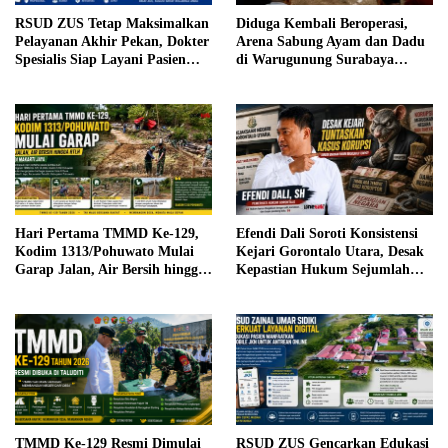
RSUD ZUS Tetap Maksimalkan
Diduga Kembali Beroperasi,
Pelayanan Akhir Pekan, Dokter
Arena Sabung Ayam dan Dadu
Spesialis Siap Layani Pasien
di Warugunung Surabaya
Sabtu, 25 Juli 2026
Resahkan Warga
Hari Pertama TMMD Ke-129,
Efendi Dali Soroti Konsistensi
Kodim 1313/Pohuwato Mulai
Kejari Gorontalo Utara, Desak
Garap Jalan, Air Bersih hingga
Kepastian Hukum Sejumlah
RTLH di Makarti Jaya
Kasus Korupsi
TMMD Ke-129 Resmi Dimulai
RSUD ZUS Gencarkan Edukasi