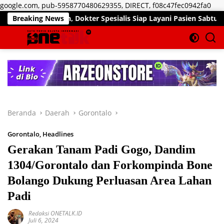
Lan
google.com, pub-5958770480629355, DIRECT, f08c47fec0942fa0
ke
kan, Dokter Spesialis Siap Layani Pasien Sabtu, 25 Juli 2026
Breaking News
kon
Beranda
Daerah
Gorontalo
Gorontalo
,
Headlines
Gerakan Tanam Padi Gogo, Dandim
1304/Gorontalo dan Forkompinda Bone
Bolango Dukung Perluasan Area Lahan
Padi
Redaksi ONETALK.ID
Juli 6, 2024