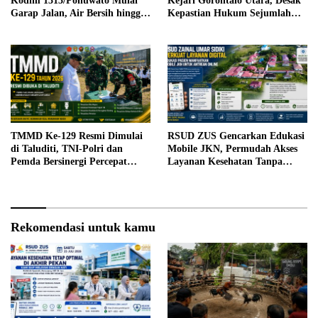
Kodim 1313/Pohuwato Mulai
Kejari Gorontalo Utara, Desak
Garap Jalan, Air Bersih hingga
Kepastian Hukum Sejumlah
RTLH di Makarti Jaya
Kasus Korupsi
TMMD Ke-129 Resmi Dimulai
RSUD ZUS Gencarkan Edukasi
di Taluditi, TNI-Polri dan
Mobile JKN, Permudah Akses
Pemda Bersinergi Percepat
Layanan Kesehatan Tanpa
Pembangunan Desa
Antre di Loket
Rekomendasi untuk kamu