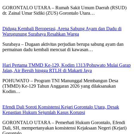
GORONTALO UTARA – Rumah Sakit Umum Daerah (RSUD)
dr. Zainal Umar Sidiki (ZUS) Gorontalo Utara…
Diduga Kembali Beroperasi, Arena Sabung Ayam dan Dadu di
Warugunung Surabaya Resahkan Warga
Surabaya – Dugaan aktivitas perjudian berupa sabung ayam dan
permainan dadu kembali mencuat di kawasan…
Hari Pertama TMMD Ke-129, Kodim 1313/Pohuwato Mulai Garap
Jalan, Air Bersih hingga RTLH di Makarti Jaya
POHUWATO – Program TNI Manunggal Membangun Desa
(TMMD) Ke-129 Tahun Anggaran 2026 yang dilaksanakan
Kodim…
Efendi Dali Soroti Konsistensi Kejari Gorontalo Utara, Desak
Kepastian Hukum Sejumlah Kasus Korupsi
GORONTALO UTARA – Pemerhati Hukum Gorontalo, Efendi
Dali, SH, mempertanyakan konsistensi Kejaksaan Negeri (Kejari)
Gorontalo…