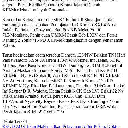
anggota Persit Kartika Chandra Kirana Jajaran Daerah
XIII/Merdeka di wilayah Gorontalo.
Kemudian Ketua Umum Persit KCK Ibu Uli Simanjuntak dan
rombongan melaksanakan Peninjauan KB Kartika XXI-4 Nusa
Indah, Peninjauan Posyandu dan Pos KB Melati Yonif
715/Motuliato, Peninjauan UMKM Persit Cab LXIV dan Persit
Ranting 2 Yonif 715 PD XIII/Mdk dan diakhiri dengan Penanaman
Pohon.
Turut hadir dalam acara tersebut Danrem 133/NW Brigjen TNI Hari
Pahlawantoro S.Sos., Kasrem 133/NW Kolonel Inf Jaelan, S.I.P.,
M.Han., Para Kasi Korem 133/NW, Danbrigif 22/OM Kolonel Inf
Arianto Maskare Subagio, S.Sos., M.Si., Ketua Persit KCK PD
XIII/Mdk Ny. Evi Suhardi, Wakil Ketua Persit KCK PD XIII/Mdk
Ny. Ati Yustinus, Ketua Persit KCK Koorcab Korem 133 PD
XIII/MDK Ny. Rini Hari Pahlawantoro, Dandim 1314/Gorut Letkol
Inf Rayner D.R. Wajong, Ketua Persit KCK Cab LVI Brigif 22 Ny
Riska Melia Arianto, Ketua persit KCK Cab. LXXI Dim
1314/Gorut Ny. Pretty Rayner, Ketua Persit Kck Ranting 2 Yonif
715 Ny. Ilma Hanif Arafathin, Persit Jajaran korem 133/NW dan
Persit Jajaran Brigif 22/OM. (***)
Berita Terkait
RSUD ZUS Tetap Maksimalkan Pelayanan Akhir Pekan, Dokter