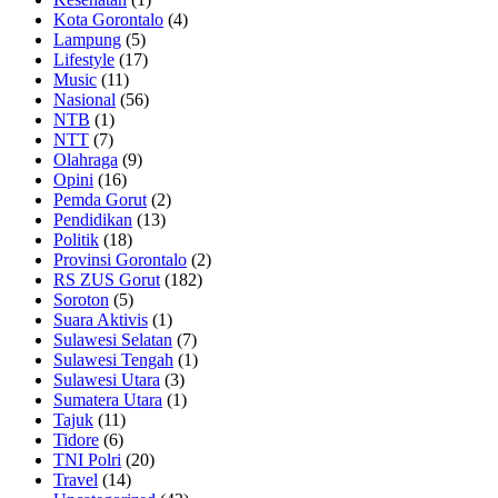
Kota Gorontalo
(4)
Lampung
(5)
Lifestyle
(17)
Music
(11)
Nasional
(56)
NTB
(1)
NTT
(7)
Olahraga
(9)
Opini
(16)
Pemda Gorut
(2)
Pendidikan
(13)
Politik
(18)
Provinsi Gorontalo
(2)
RS ZUS Gorut
(182)
Soroton
(5)
Suara Aktivis
(1)
Sulawesi Selatan
(7)
Sulawesi Tengah
(1)
Sulawesi Utara
(3)
Sumatera Utara
(1)
Tajuk
(11)
Tidore
(6)
TNI Polri
(20)
Travel
(14)