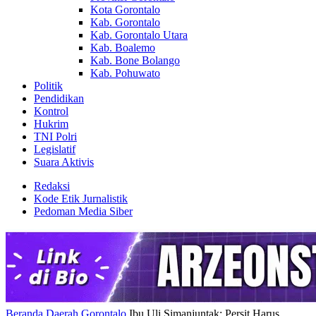
Kota Gorontalo
Kab. Gorontalo
Kab. Gorontalo Utara
Kab. Boalemo
Kab. Bone Bolango
Kab. Pohuwato
Politik
Pendidikan
Kontrol
Hukrim
TNI Polri
Legislatif
Suara Aktivis
Redaksi
Kode Etik Jurnalistik
Pedoman Media Siber
Beranda
Daerah
Gorontalo
Ibu Uli Simanjuntak: Persit Harus