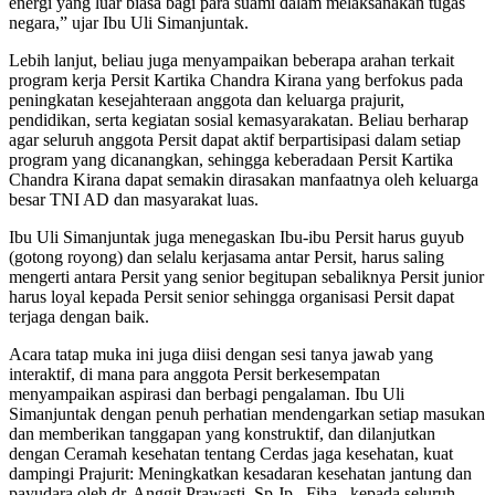
energi yang luar biasa bagi para suami dalam melaksanakan tugas
negara,” ujar Ibu Uli Simanjuntak.
Lebih lanjut, beliau juga menyampaikan beberapa arahan terkait
program kerja Persit Kartika Chandra Kirana yang berfokus pada
peningkatan kesejahteraan anggota dan keluarga prajurit,
pendidikan, serta kegiatan sosial kemasyarakatan. Beliau berharap
agar seluruh anggota Persit dapat aktif berpartisipasi dalam setiap
program yang dicanangkan, sehingga keberadaan Persit Kartika
Chandra Kirana dapat semakin dirasakan manfaatnya oleh keluarga
besar TNI AD dan masyarakat luas.
Ibu Uli Simanjuntak juga menegaskan Ibu-ibu Persit harus guyub
(gotong royong) dan selalu kerjasama antar Persit, harus saling
mengerti antara Persit yang senior begitupan sebaliknya Persit junior
harus loyal kepada Persit senior sehingga organisasi Persit dapat
terjaga dengan baik.
Acara tatap muka ini juga diisi dengan sesi tanya jawab yang
interaktif, di mana para anggota Persit berkesempatan
menyampaikan aspirasi dan berbagi pengalaman. Ibu Uli
Simanjuntak dengan penuh perhatian mendengarkan setiap masukan
dan memberikan tanggapan yang konstruktif, dan dilanjutkan
dengan Ceramah kesehatan tentang Cerdas jaga kesehatan, kuat
dampingi Prajurit: Meningkatkan kesadaran kesehatan jantung dan
payudara oleh dr. Anggit Prawasti, Sp.Jp., Fiha., kepada seluruh