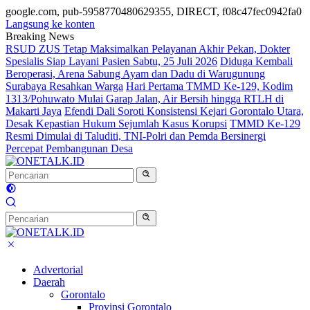
google.com, pub-5958770480629355, DIRECT, f08c47fec0942fa0
Langsung ke konten
Breaking News
RSUD ZUS Tetap Maksimalkan Pelayanan Akhir Pekan, Dokter
Spesialis Siap Layani Pasien Sabtu, 25 Juli 2026
Diduga Kembali
Beroperasi, Arena Sabung Ayam dan Dadu di Warugunung
Surabaya Resahkan Warga
Hari Pertama TMMD Ke-129, Kodim
1313/Pohuwato Mulai Garap Jalan, Air Bersih hingga RTLH di
Makarti Jaya
Efendi Dali Soroti Konsistensi Kejari Gorontalo Utara,
Desak Kepastian Hukum Sejumlah Kasus Korupsi
TMMD Ke-129
Resmi Dimulai di Taluditi, TNI-Polri dan Pemda Bersinergi
Percepat Pembangunan Desa
Advertorial
Daerah
Gorontalo
Provinsi Gorontalo