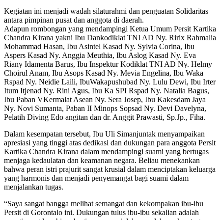
Kegiatan ini menjadi wadah silaturahmi dan penguatan Solidaritas
antara pimpinan pusat dan anggota di daerah.
Adapun rombongan yang mendampingi Ketua Umum Persit Kartika
Chandra Kirana yakni Ibu Dankodiklat TNI AD Ny. Ririx Rahmalia
Mohammad Hasan, Ibu Asintel Kasad Ny. Sylvia Corina, Ibu
Aspers Kasad Ny. Anggia Meuthia, Ibu Aslog Kasad Ny. Eva
Riany Idamenta Barus, Ibu Inspektur Kodiklat TNI AD Ny. Helmy
Choirul Anam, Ibu Asops Kasad Ny. Mevia Engelina, Ibu Waka
Rspad Ny. Neidie Laili, IbuWakapushubad Ny. Lulu Dewi, Ibu Irter
Itum Itjenad Ny. Rini Agus, Ibu Ka SPI Rspad Ny. Natalia Bagus,
Ibu Paban VKermalat Asean Ny. Sera Josep, Ibu Kakesdam Jaya
Ny. Novi Sumanta, Paban II Minops Sopsad Ny. Devi Davelyna,
Pelatih Diving Edo angitan dan dr. Anggit Prawasti, Sp.Jp., Fiha.
Dalam kesempatan tersebut, Ibu Uli Simanjuntak menyampaikan
apresiasi yang tinggi atas dedikasi dan dukungan para anggota Persit
Kartika Chandra Kirana dalam mendampingi suami yang bertugas
menjaga kedaulatan dan keamanan negara. Beliau menekankan
bahwa peran istri prajurit sangat krusial dalam menciptakan keluarga
yang harmonis dan menjadi penyemangat bagi suami dalam
menjalankan tugas.
“Saya sangat bangga melihat semangat dan kekompakan ibu-ibu
Persit di Gorontalo ini. Dukungan tulus ibu-ibu sekalian adalah