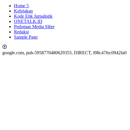
Home 5
Kebijakan
Kode Etik Jurnalistik
ONETALK.ID
Pedoman Media Siber
Redaksi
Sample Page
google.com, pub-5958770480629355, DIRECT, f08c47fec0942fa0