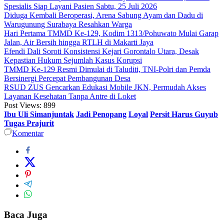
Spesialis Siap Layani Pasien Sabtu, 25 Juli 2026
Diduga Kembali Beroperasi, Arena Sabung Ayam dan Dadu di
Warugunung Surabaya Resahkan Warga
Hari Pertama TMMD Ke-129, Kodim 1313/Pohuwato Mulai Garap
Jalan, Air Bersih hingga RTLH di Makarti Jaya
Efendi Dali Soroti Konsistensi Kejari Gorontalo Utara, Desak
Kepastian Hukum Sejumlah Kasus Korupsi
TMMD Ke-129 Resmi Dimulai di Taluditi, TNI-Polri dan Pemda
Bersinergi Percepat Pembangunan Desa
RSUD ZUS Gencarkan Edukasi Mobile JKN, Permudah Akses
Layanan Kesehatan Tanpa Antre di Loket
Post Views:
899
Ibu Uli Simanjuntak
Jadi Penopang
Loyal
Persit Harus Guyub
Tugas Prajurit
Komentar
Baca Juga