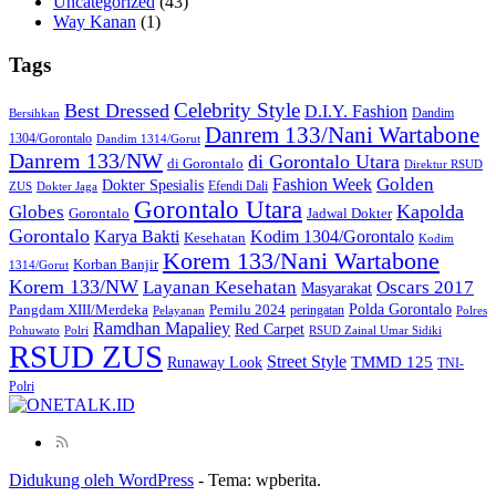
Uncategorized
(43)
Way Kanan
(1)
Tags
Celebrity Style
Best Dressed
D.I.Y. Fashion
Dandim
Bersihkan
Danrem 133/Nani Wartabone
1304/Gorontalo
Dandim 1314/Gorut
Danrem 133/NW
di Gorontalo Utara
di Gorontalo
Direktur RSUD
Golden
Fashion Week
Dokter Spesialis
Efendi Dali
ZUS
Dokter Jaga
Gorontalo Utara
Kapolda
Globes
Gorontalo
Jadwal Dokter
Gorontalo
Kodim 1304/Gorontalo
Karya Bakti
Kesehatan
Kodim
Korem 133/Nani Wartabone
Korban Banjir
1314/Gorut
Korem 133/NW
Layanan Kesehatan
Oscars 2017
Masyarakat
Polda Gorontalo
Pangdam XIII/Merdeka
Pemilu 2024
peringatan
Pelayanan
Polres
Ramdhan Mapaliey
Red Carpet
Pohuwato
Polri
RSUD Zainal Umar Sidiki
RSUD ZUS
Street Style
Runaway Look
TMMD 125
TNI-
Polri
Didukung oleh WordPress
-
Tema: wpberita.