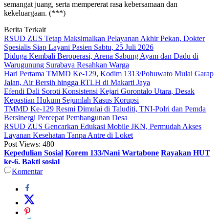
semangat juang, serta mempererat rasa kebersamaan dan
kekeluargaan. (***)
Berita Terkait
RSUD ZUS Tetap Maksimalkan Pelayanan Akhir Pekan, Dokter
Spesialis Siap Layani Pasien Sabtu, 25 Juli 2026
Diduga Kembali Beroperasi, Arena Sabung Ayam dan Dadu di
Warugunung Surabaya Resahkan Warga
Hari Pertama TMMD Ke-129, Kodim 1313/Pohuwato Mulai Garap
Jalan, Air Bersih hingga RTLH di Makarti Jaya
Efendi Dali Soroti Konsistensi Kejari Gorontalo Utara, Desak
Kepastian Hukum Sejumlah Kasus Korupsi
TMMD Ke-129 Resmi Dimulai di Taluditi, TNI-Polri dan Pemda
Bersinergi Percepat Pembangunan Desa
RSUD ZUS Gencarkan Edukasi Mobile JKN, Permudah Akses
Layanan Kesehatan Tanpa Antre di Loket
Post Views:
480
Kepedulian Sosial
Korem 133/Nani Wartabone
Rayakan HUT
ke-6. Bakti sosial
Komentar