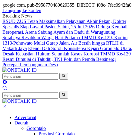
google.com, pub-5958770480629355, DIRECT, f08c47fec0942fa0
Langsung ke konten
Breaking News
RSUD ZUS Tetap Maksimalkan Pelayanan Akhir Pekan, Dokter
Spesialis Siap Layani Pasien Sabtu, 25 Juli 2026
Diduga Kembali
Beroperasi, Arena Sabung Ayam dan Dadu di Warugunung
Surabaya Resahkan Warga
Hari Pertama TMMD Ke-129, Kodim
1313/Pohuwato Mulai Garap Jalan, Air Bersih hingga RTLH di
Makarti Jaya
Efendi Dali Soroti Konsistensi Kejari Gorontalo Utara,
Desak Kepastian Hukum Sejumlah Kasus Korupsi
TMMD Ke-129
Resmi Dimulai di Taluditi, TNI-Polri dan Pemda Bersinergi
Percepat Pembangunan Desa
Advertorial
Daerah
Gorontalo
Provinsi Gorontalo