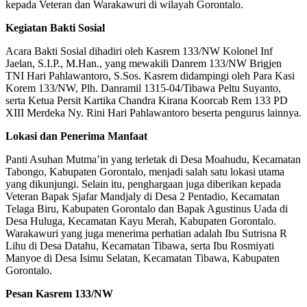
kepada Veteran dan Warakawuri di wilayah Gorontalo.
Kegiatan Bakti Sosial
Acara Bakti Sosial dihadiri oleh Kasrem 133/NW Kolonel Inf
Jaelan, S.I.P., M.Han., yang mewakili Danrem 133/NW Brigjen
TNI Hari Pahlawantoro, S.Sos. Kasrem didampingi oleh Para Kasi
Korem 133/NW, Plh. Danramil 1315-04/Tibawa Peltu Suyanto,
serta Ketua Persit Kartika Chandra Kirana Koorcab Rem 133 PD
XIII Merdeka Ny. Rini Hari Pahlawantoro beserta pengurus lainnya.
Lokasi dan Penerima Manfaat
Panti Asuhan Mutma’in yang terletak di Desa Moahudu, Kecamatan
Tabongo, Kabupaten Gorontalo, menjadi salah satu lokasi utama
yang dikunjungi. Selain itu, penghargaan juga diberikan kepada
Veteran Bapak Sjafar Mandjaly di Desa 2 Pentadio, Kecamatan
Telaga Biru, Kabupaten Gorontalo dan Bapak Agustinus Uada di
Desa Huluga, Kecamatan Kayu Merah, Kabupaten Gorontalo.
Warakawuri yang juga menerima perhatian adalah Ibu Sutrisna R
Lihu di Desa Datahu, Kecamatan Tibawa, serta Ibu Rosmiyati
Manyoe di Desa Isimu Selatan, Kecamatan Tibawa, Kabupaten
Gorontalo.
Pesan Kasrem 133/NW