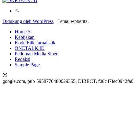
Didukung oleh WordPress
-
Tema: wpberita.
Home 5
Kebijakan
Kode Etik Jurnalistik
ONETALK.ID
Pedoman Media Siber
Redaksi
Sample Page
google.com, pub-5958770480629355, DIRECT, f08c47fec0942fa0