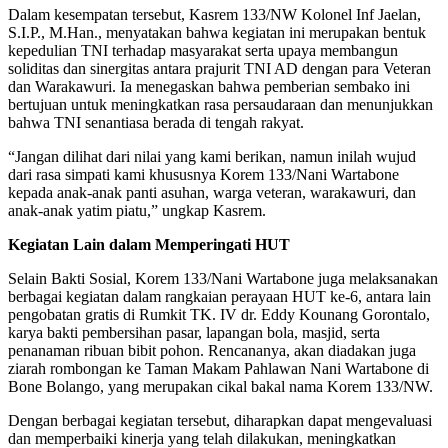
Dalam kesempatan tersebut, Kasrem 133/NW Kolonel Inf Jaelan,
S.I.P., M.Han., menyatakan bahwa kegiatan ini merupakan bentuk
kepedulian TNI terhadap masyarakat serta upaya membangun
soliditas dan sinergitas antara prajurit TNI AD dengan para Veteran
dan Warakawuri. Ia menegaskan bahwa pemberian sembako ini
bertujuan untuk meningkatkan rasa persaudaraan dan menunjukkan
bahwa TNI senantiasa berada di tengah rakyat.
“Jangan dilihat dari nilai yang kami berikan, namun inilah wujud
dari rasa simpati kami khususnya Korem 133/Nani Wartabone
kepada anak-anak panti asuhan, warga veteran, warakawuri, dan
anak-anak yatim piatu,” ungkap Kasrem.
Kegiatan Lain dalam Memperingati HUT
Selain Bakti Sosial, Korem 133/Nani Wartabone juga melaksanakan
berbagai kegiatan dalam rangkaian perayaan HUT ke-6, antara lain
pengobatan gratis di Rumkit TK. IV dr. Eddy Kounang Gorontalo,
karya bakti pembersihan pasar, lapangan bola, masjid, serta
penanaman ribuan bibit pohon. Rencananya, akan diadakan juga
ziarah rombongan ke Taman Makam Pahlawan Nani Wartabone di
Bone Bolango, yang merupakan cikal bakal nama Korem 133/NW.
Dengan berbagai kegiatan tersebut, diharapkan dapat mengevaluasi
dan memperbaiki kinerja yang telah dilakukan, meningkatkan