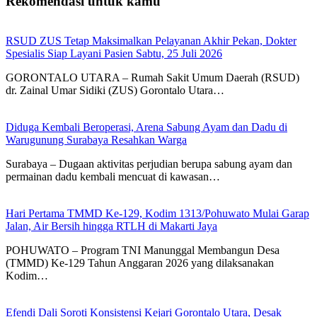
Rekomendasi untuk kamu
RSUD ZUS Tetap Maksimalkan Pelayanan Akhir Pekan, Dokter
Spesialis Siap Layani Pasien Sabtu, 25 Juli 2026
GORONTALO UTARA – Rumah Sakit Umum Daerah (RSUD)
dr. Zainal Umar Sidiki (ZUS) Gorontalo Utara…
Diduga Kembali Beroperasi, Arena Sabung Ayam dan Dadu di
Warugunung Surabaya Resahkan Warga
Surabaya – Dugaan aktivitas perjudian berupa sabung ayam dan
permainan dadu kembali mencuat di kawasan…
Hari Pertama TMMD Ke-129, Kodim 1313/Pohuwato Mulai Garap
Jalan, Air Bersih hingga RTLH di Makarti Jaya
POHUWATO – Program TNI Manunggal Membangun Desa
(TMMD) Ke-129 Tahun Anggaran 2026 yang dilaksanakan
Kodim…
Efendi Dali Soroti Konsistensi Kejari Gorontalo Utara, Desak