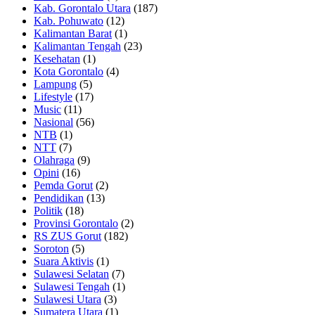
Kab. Gorontalo Utara
(187)
Kab. Pohuwato
(12)
Kalimantan Barat
(1)
Kalimantan Tengah
(23)
Kesehatan
(1)
Kota Gorontalo
(4)
Lampung
(5)
Lifestyle
(17)
Music
(11)
Nasional
(56)
NTB
(1)
NTT
(7)
Olahraga
(9)
Opini
(16)
Pemda Gorut
(2)
Pendidikan
(13)
Politik
(18)
Provinsi Gorontalo
(2)
RS ZUS Gorut
(182)
Soroton
(5)
Suara Aktivis
(1)
Sulawesi Selatan
(7)
Sulawesi Tengah
(1)
Sulawesi Utara
(3)
Sumatera Utara
(1)