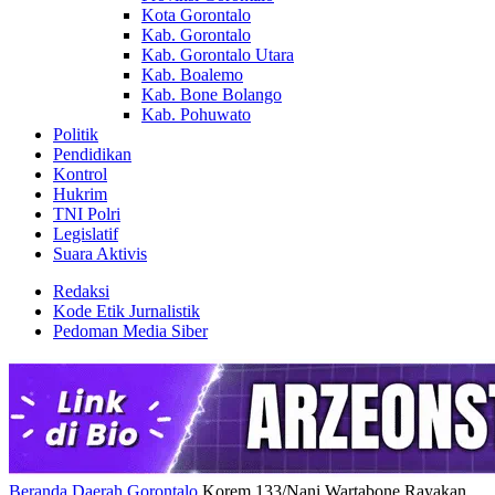
Kota Gorontalo
Kab. Gorontalo
Kab. Gorontalo Utara
Kab. Boalemo
Kab. Bone Bolango
Kab. Pohuwato
Politik
Pendidikan
Kontrol
Hukrim
TNI Polri
Legislatif
Suara Aktivis
Redaksi
Kode Etik Jurnalistik
Pedoman Media Siber
Beranda
Daerah
Gorontalo
Korem 133/Nani Wartabone Rayakan