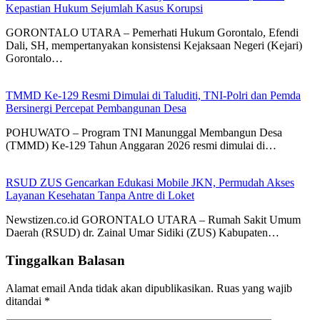
Kepastian Hukum Sejumlah Kasus Korupsi
GORONTALO UTARA – Pemerhati Hukum Gorontalo, Efendi
Dali, SH, mempertanyakan konsistensi Kejaksaan Negeri (Kejari)
Gorontalo…
TMMD Ke-129 Resmi Dimulai di Taluditi, TNI-Polri dan Pemda
Bersinergi Percepat Pembangunan Desa
POHUWATO – Program TNI Manunggal Membangun Desa
(TMMD) Ke-129 Tahun Anggaran 2026 resmi dimulai di…
RSUD ZUS Gencarkan Edukasi Mobile JKN, Permudah Akses
Layanan Kesehatan Tanpa Antre di Loket
Newstizen.co.id GORONTALO UTARA – Rumah Sakit Umum
Daerah (RSUD) dr. Zainal Umar Sidiki (ZUS) Kabupaten…
Tinggalkan Balasan
Alamat email Anda tidak akan dipublikasikan.
Ruas yang wajib
ditandai
*