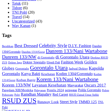
Tajuk
(11)
Tidore
(6)
TNI Polri
(20)
Travel
(14)
Uncategorized
(43)
Way Kanan
(1)
Tags
Celebrity Style
Best Dressed
D.I.Y. Fashion
Dandim
Bersihkan
Danrem 133/Nani Wartabone
1304/Gorontalo
Dandim 1314/Gorut
Danrem 133/NW
di Gorontalo Utara
di Gorontalo
Direktur RSUD
Golden
Fashion Week
Dokter Spesialis
Efendi Dali
ZUS
Dokter Jaga
Gorontalo Utara
Kapolda
Globes
Gorontalo
Jadwal Dokter
Gorontalo
Kodim 1304/Gorontalo
Karya Bakti
Kesehatan
Kodim
Korem 133/Nani Wartabone
Korban Banjir
1314/Gorut
Korem 133/NW
Layanan Kesehatan
Oscars 2017
Masyarakat
Polda Gorontalo
Pangdam XIII/Merdeka
Pemilu 2024
peringatan
Pelayanan
Polres
Ramdhan Mapaliey
Red Carpet
Pohuwato
Polri
RSUD Zainal Umar Sidiki
RSUD ZUS
Street Style
Runaway Look
TMMD 125
TNI-
Polri