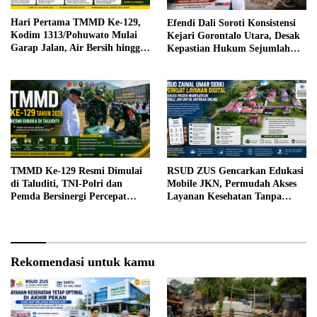
Hari Pertama TMMD Ke-129,
Efendi Dali Soroti Konsistensi
Kodim 1313/Pohuwato Mulai
Kejari Gorontalo Utara, Desak
Garap Jalan, Air Bersih hingga
Kepastian Hukum Sejumlah
RTLH di Makarti Jaya
Kasus Korupsi
TMMD Ke-129 Resmi Dimulai
RSUD ZUS Gencarkan Edukasi
di Taluditi, TNI-Polri dan
Mobile JKN, Permudah Akses
Pemda Bersinergi Percepat
Layanan Kesehatan Tanpa
Pembangunan Desa
Antre di Loket
Rekomendasi untuk kamu