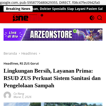
Lan
google.com, pub-5958770480629355, DIRECT, f08c47fec0942fa0
ke
ir Pekan, Dokter Spesialis Siap Layani Pasien Sabtu, 25 Juli 20
Breaking News
kon
Beranda
Headlines
Headlines
,
RS ZUS Gorut
Lingkungan Bersih, Layanan Prima:
RSUD ZUS Perkuat Sistem Sanitasi dan
Pengelolaan Sampah
Ca Nang
Maret 3, 2026