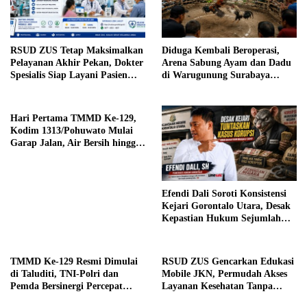
RSUD ZUS Tetap Maksimalkan
Diduga Kembali Beroperasi,
Pelayanan Akhir Pekan, Dokter
Arena Sabung Ayam dan Dadu
Spesialis Siap Layani Pasien
di Warugunung Surabaya
Sabtu, 25 Juli 2026
Resahkan Warga
Hari Pertama TMMD Ke-129,
Kodim 1313/Pohuwato Mulai
Garap Jalan, Air Bersih hingga
RTLH di Makarti Jaya
Efendi Dali Soroti Konsistensi
Kejari Gorontalo Utara, Desak
Kepastian Hukum Sejumlah
Kasus Korupsi
TMMD Ke-129 Resmi Dimulai
RSUD ZUS Gencarkan Edukasi
di Taluditi, TNI-Polri dan
Mobile JKN, Permudah Akses
Pemda Bersinergi Percepat
Layanan Kesehatan Tanpa
Pembangunan Desa
Antre di Loket