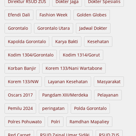
Direktur RSUD ZUS
Dokter Jaga
Dokter Spesialis
Efendi Dali
Fashion Week
Golden Globes
Gorontalo
Gorontalo Utara
Jadwal Dokter
Kapolda Gorontalo
Karya Bakti
Kesehatan
Kodim 1304/Gorontalo
Kodim 1314/Gorut
Korban Banjir
Korem 133/Nani Wartabone
Korem 133/NW
Layanan Kesehatan
Masyarakat
Oscars 2017
Pangdam XIII/Merdeka
Pelayanan
Pemilu 2024
peringatan
Polda Gorontalo
Polres Pohuwato
Polri
Ramdhan Mapaliey
Red Carpet
RSUD Zainal Umar Sidiki
RSUD ZUS