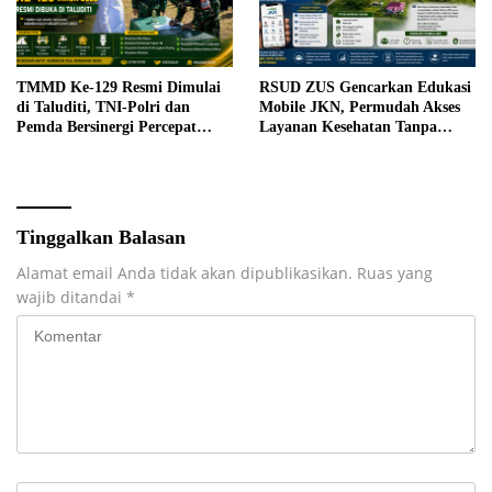
TMMD Ke-129 Resmi Dimulai
RSUD ZUS Gencarkan Edukasi
di Taluditi, TNI-Polri dan
Mobile JKN, Permudah Akses
Pemda Bersinergi Percepat
Layanan Kesehatan Tanpa
Pembangunan Desa
Antre di Loket
Tinggalkan Balasan
Alamat email Anda tidak akan dipublikasikan.
Ruas yang
wajib ditandai
*