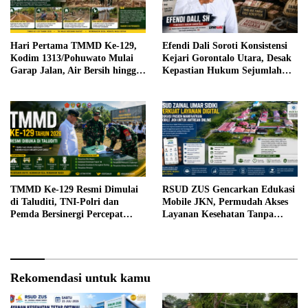
Hari Pertama TMMD Ke-129,
Efendi Dali Soroti Konsistensi
Kodim 1313/Pohuwato Mulai
Kejari Gorontalo Utara, Desak
Garap Jalan, Air Bersih hingga
Kepastian Hukum Sejumlah
RTLH di Makarti Jaya
Kasus Korupsi
TMMD Ke-129 Resmi Dimulai
RSUD ZUS Gencarkan Edukasi
di Taluditi, TNI-Polri dan
Mobile JKN, Permudah Akses
Pemda Bersinergi Percepat
Layanan Kesehatan Tanpa
Pembangunan Desa
Antre di Loket
Rekomendasi untuk kamu