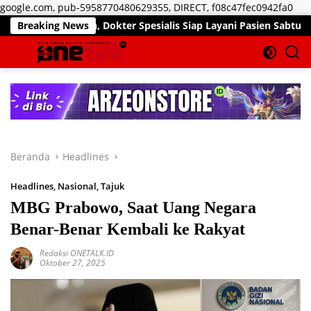
Lan
google.com, pub-5958770480629355, DIRECT, f08c47fec0942fa0
ke
n, Dokter Spesialis Siap Layani Pasien Sabtu, 25 Juli 2026
Breaking News
kon
Beranda
Headlines
Headlines
,
Nasional
,
Tajuk
MBG Prabowo, Saat Uang Negara
Benar-Benar Kembali ke Rakyat
Redaksi ONETALK.ID
Oktober 27, 2025