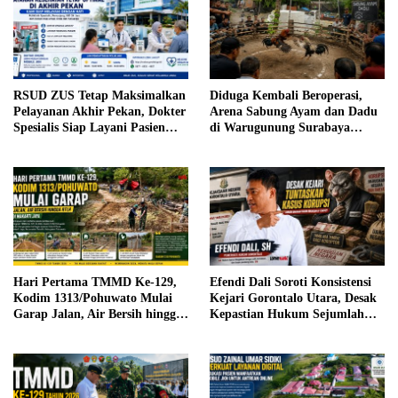
RSUD ZUS Tetap Maksimalkan
Diduga Kembali Beroperasi,
Pelayanan Akhir Pekan, Dokter
Arena Sabung Ayam dan Dadu
Spesialis Siap Layani Pasien
di Warugunung Surabaya
Sabtu, 25 Juli 2026
Resahkan Warga
Hari Pertama TMMD Ke-129,
Efendi Dali Soroti Konsistensi
Kodim 1313/Pohuwato Mulai
Kejari Gorontalo Utara, Desak
Garap Jalan, Air Bersih hingga
Kepastian Hukum Sejumlah
RTLH di Makarti Jaya
Kasus Korupsi