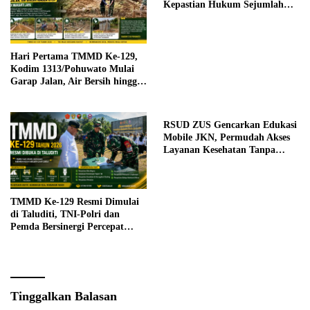
Kepastian Hukum Sejumlah
Kasus Korupsi
Hari Pertama TMMD Ke-129,
Kodim 1313/Pohuwato Mulai
Garap Jalan, Air Bersih hingga
RTLH di Makarti Jaya
RSUD ZUS Gencarkan Edukasi
Mobile JKN, Permudah Akses
Layanan Kesehatan Tanpa
Antre di Loket
TMMD Ke-129 Resmi Dimulai
di Taluditi, TNI-Polri dan
Pemda Bersinergi Percepat
Pembangunan Desa
Tinggalkan Balasan