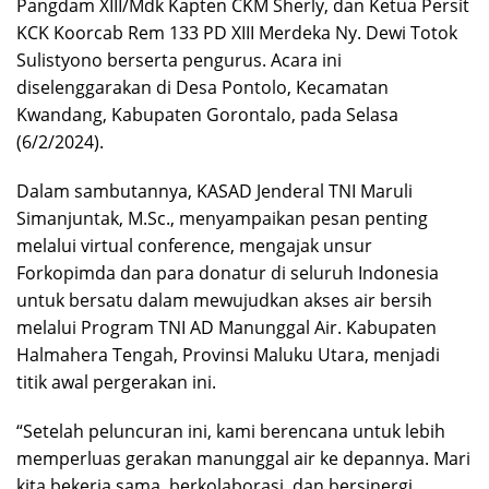
Pangdam XIII/Mdk Kapten CKM Sherly, dan Ketua Persit
KCK Koorcab Rem 133 PD XIII Merdeka Ny. Dewi Totok
Sulistyono berserta pengurus. Acara ini
diselenggarakan di Desa Pontolo, Kecamatan
Kwandang, Kabupaten Gorontalo, pada Selasa
(6/2/2024).
Dalam sambutannya, KASAD Jenderal TNI Maruli
Simanjuntak, M.Sc., menyampaikan pesan penting
melalui virtual conference, mengajak unsur
Forkopimda dan para donatur di seluruh Indonesia
untuk bersatu dalam mewujudkan akses air bersih
melalui Program TNI AD Manunggal Air. Kabupaten
Halmahera Tengah, Provinsi Maluku Utara, menjadi
titik awal pergerakan ini.
“Setelah peluncuran ini, kami berencana untuk lebih
memperluas gerakan manunggal air ke depannya. Mari
kita bekerja sama, berkolaborasi, dan bersinergi