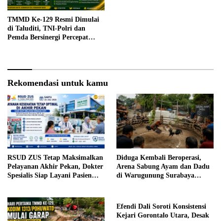
TMMD Ke-129 Resmi Dimulai
di Taluditi, TNI-Polri dan
Pemda Bersinergi Percepat
Pembangunan Desa
Rekomendasi untuk kamu
RSUD ZUS Tetap Maksimalkan
Diduga Kembali Beroperasi,
Pelayanan Akhir Pekan, Dokter
Arena Sabung Ayam dan Dadu
Spesialis Siap Layani Pasien
di Warugunung Surabaya
Sabtu, 25 Juli 2026
Resahkan Warga
Efendi Dali Soroti Konsistensi
Kejari Gorontalo Utara, Desak