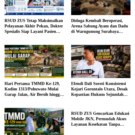
RSUD ZUS Tetap Maksimalkan
Diduga Kembali Beroperasi,
Pelayanan Akhir Pekan, Dokter
Arena Sabung Ayam dan Dadu
Spesialis Siap Layani Pasien
di Warugunung Surabaya
Sabtu, 25 Juli 2026
Resahkan Warga
Efendi Dali Soroti Konsistensi
Hari Pertama TMMD Ke-129,
Kejari Gorontalo Utara, Desak
Kodim 1313/Pohuwato Mulai
Kepastian Hukum Sejumlah
Garap Jalan, Air Bersih hingga
Kasus Korupsi
RTLH di Makarti Jaya
RSUD ZUS Gencarkan Edukasi
Mobile JKN, Permudah Akses
Layanan Kesehatan Tanpa
Antre di Loket