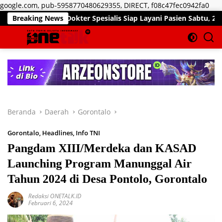
Lan
google.com, pub-5958770480629355, DIRECT, f08c47fec0942fa0
ke
kan, Dokter Spesialis Siap Layani Pasien Sabtu, 25 Juli 2026
Breaking News
kon
Beranda
Daerah
Gorontalo
Gorontalo
,
Headlines
,
Info TNI
Pangdam XIII/Merdeka dan KASAD
Launching Program Manunggal Air
Tahun 2024 di Desa Pontolo, Gorontalo
Redaksi ONETALK.ID
Februari 6, 2024