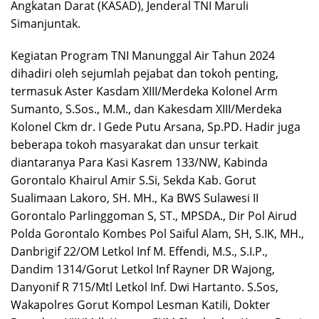
Angkatan Darat (KASAD), Jenderal TNI Maruli
Simanjuntak.
Kegiatan Program TNI Manunggal Air Tahun 2024
dihadiri oleh sejumlah pejabat dan tokoh penting,
termasuk Aster Kasdam XIII/Merdeka Kolonel Arm
Sumanto, S.Sos., M.M., dan Kakesdam XIII/Merdeka
Kolonel Ckm dr. I Gede Putu Arsana, Sp.PD. Hadir juga
beberapa tokoh masyarakat dan unsur terkait
diantaranya Para Kasi Kasrem 133/NW, Kabinda
Gorontalo Khairul Amir S.Si, Sekda Kab. Gorut
Sualimaan Lakoro, SH. MH., Ka BWS Sulawesi II
Gorontalo Parlinggoman S, ST., MPSDA., Dir Pol Airud
Polda Gorontalo Kombes Pol Saiful Alam, SH, S.IK, MH.,
Danbrigif 22/OM Letkol Inf M. Effendi, M.S., S.I.P.,
Dandim 1314/Gorut Letkol Inf Rayner DR Wajong,
Danyonif R 715/Mtl Letkol Inf. Dwi Hartanto. S.Sos,
Wakapolres Gorut Kompol Lesman Katili, Dokter