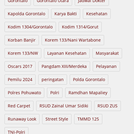
Gorontalo
Gorontalo Utara
Jadwal Dokter
Kapolda Gorontalo
Karya Bakti
Kesehatan
Kodim 1304/Gorontalo
Kodim 1314/Gorut
Korban Banjir
Korem 133/Nani Wartabone
Korem 133/NW
Layanan Kesehatan
Masyarakat
Oscars 2017
Pangdam XIII/Merdeka
Pelayanan
Pemilu 2024
peringatan
Polda Gorontalo
Polres Pohuwato
Polri
Ramdhan Mapaliey
Red Carpet
RSUD Zainal Umar Sidiki
RSUD ZUS
Runaway Look
Street Style
TMMD 125
TNI-Polri