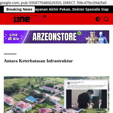
Lan
google.com, pub-5958770480629355, DIRECT, f08c47fec0942fa0
ke
imalkan Pelayanan Akhir Pekan, Dokter Spesialis Siap Layani Pas
Breaking News
kon
Antara Keterbatasan Infrastruktur