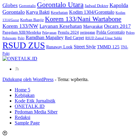
Gorontalo Utara
Kapolda
Globes
Gorontalo
Jadwal Dokter
Gorontalo
Kodim 1304/Gorontalo
Karya Bakti
Kesehatan
Kodim
Korem 133/Nani Wartabone
Korban Banjir
1314/Gorut
Korem 133/NW
Layanan Kesehatan
Oscars 2017
Masyarakat
Polda Gorontalo
Pangdam XIII/Merdeka
Pemilu 2024
peringatan
Pelayanan
Polres
Ramdhan Mapaliey
Red Carpet
Pohuwato
Polri
RSUD Zainal Umar Sidiki
RSUD ZUS
Street Style
Runaway Look
TMMD 125
TNI-
Polri
Didukung oleh WordPress
-
Tema: wpberita.
Home 5
Kebijakan
Kode Etik Jurnalistik
ONETALK.ID
Pedoman Media Siber
Redaksi
Sample Page