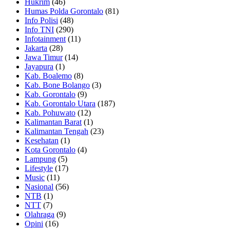
Hukrim
(46)
Humas Polda Gorontalo
(81)
Info Polisi
(48)
Info TNI
(290)
Infotainment
(11)
Jakarta
(28)
Jawa Timur
(14)
Jayapura
(1)
Kab. Boalemo
(8)
Kab. Bone Bolango
(3)
Kab. Gorontalo
(9)
Kab. Gorontalo Utara
(187)
Kab. Pohuwato
(12)
Kalimantan Barat
(1)
Kalimantan Tengah
(23)
Kesehatan
(1)
Kota Gorontalo
(4)
Lampung
(5)
Lifestyle
(17)
Music
(11)
Nasional
(56)
NTB
(1)
NTT
(7)
Olahraga
(9)
Opini
(16)