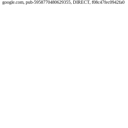
google.com, pub-5958770480629355, DIRECT, f08c47fec0942fa0