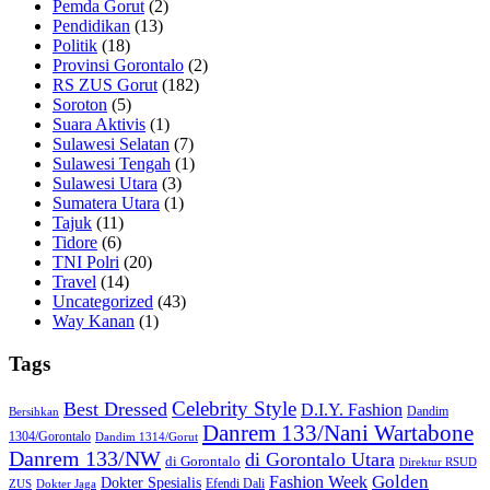
Pemda Gorut
(2)
Pendidikan
(13)
Politik
(18)
Provinsi Gorontalo
(2)
RS ZUS Gorut
(182)
Soroton
(5)
Suara Aktivis
(1)
Sulawesi Selatan
(7)
Sulawesi Tengah
(1)
Sulawesi Utara
(3)
Sumatera Utara
(1)
Tajuk
(11)
Tidore
(6)
TNI Polri
(20)
Travel
(14)
Uncategorized
(43)
Way Kanan
(1)
Tags
Celebrity Style
Best Dressed
D.I.Y. Fashion
Dandim
Bersihkan
Danrem 133/Nani Wartabone
1304/Gorontalo
Dandim 1314/Gorut
Danrem 133/NW
di Gorontalo Utara
di Gorontalo
Direktur RSUD
Golden
Fashion Week
Dokter Spesialis
Efendi Dali
ZUS
Dokter Jaga