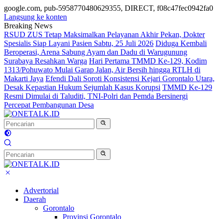
google.com, pub-5958770480629355, DIRECT, f08c47fec0942fa0
Langsung ke konten
Breaking News
RSUD ZUS Tetap Maksimalkan Pelayanan Akhir Pekan, Dokter
Spesialis Siap Layani Pasien Sabtu, 25 Juli 2026
Diduga Kembali
Beroperasi, Arena Sabung Ayam dan Dadu di Warugunung
Surabaya Resahkan Warga
Hari Pertama TMMD Ke-129, Kodim
1313/Pohuwato Mulai Garap Jalan, Air Bersih hingga RTLH di
Makarti Jaya
Efendi Dali Soroti Konsistensi Kejari Gorontalo Utara,
Desak Kepastian Hukum Sejumlah Kasus Korupsi
TMMD Ke-129
Resmi Dimulai di Taluditi, TNI-Polri dan Pemda Bersinergi
Percepat Pembangunan Desa
Advertorial
Daerah
Gorontalo
Provinsi Gorontalo