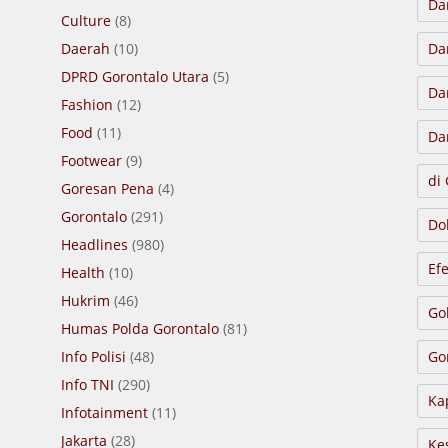
Da
Culture
(8)
Daerah
(10)
Da
DPRD Gorontalo Utara
(5)
Da
Fashion
(12)
Food
(11)
Da
Footwear
(9)
di
Goresan Pena
(4)
Gorontalo
(291)
Do
Headlines
(980)
Ef
Health
(10)
Hukrim
(46)
Go
Humas Polda Gorontalo
(81)
Info Polisi
(48)
Go
Info TNI
(290)
Ka
Infotainment
(11)
Jakarta
(28)
Ke