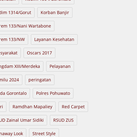
dim 1314/Gorut
Korban Banjir
rem 133/Nani Wartabone
rem 133/NW
Layanan Kesehatan
syarakat
Oscars 2017
ngdam XIII/Merdeka
Pelayanan
milu 2024
peringatan
lda Gorontalo
Polres Pohuwato
ri
Ramdhan Mapaliey
Red Carpet
UD Zainal Umar Sidiki
RSUD ZUS
naway Look
Street Style