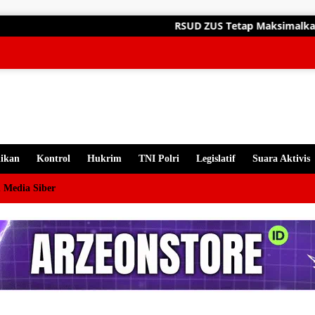
gsung
RSUD ZUS Tetap Maksimalkan Pelayanan A
ten
ikan
Kontrol
Hukrim
TNI Polri
Legislatif
Suara Aktivis
 Media Siber