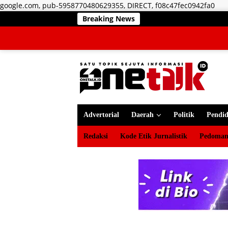
Lan
google.com, pub-5958770480629355, DIRECT, f08c47fec0942fa0
ke
Breaking News
kon
Advertorial
Daerah
Politik
Pendid
Redaksi
Kode Etik Jurnalistik
Pedoman