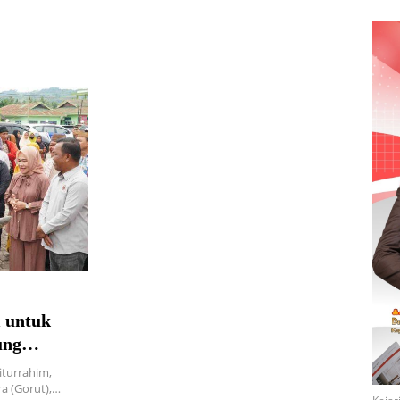
i untuk
ung
iturrahim,
a (Gorut),…