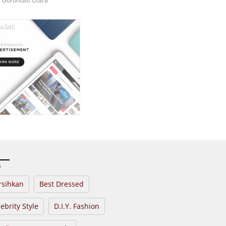
i Gorontalo Utara
s
rsihkan
Best Dressed
ebrity Style
D.I.Y. Fashion