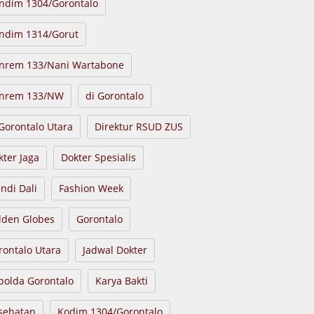
ndim 1304/Gorontalo
ndim 1314/Gorut
nrem 133/Nani Wartabone
nrem 133/NW
di Gorontalo
 Gorontalo Utara
Direktur RSUD ZUS
kter Jaga
Dokter Spesialis
endi Dali
Fashion Week
lden Globes
Gorontalo
rontalo Utara
Jadwal Dokter
polda Gorontalo
Karya Bakti
sehatan
Kodim 1304/Gorontalo