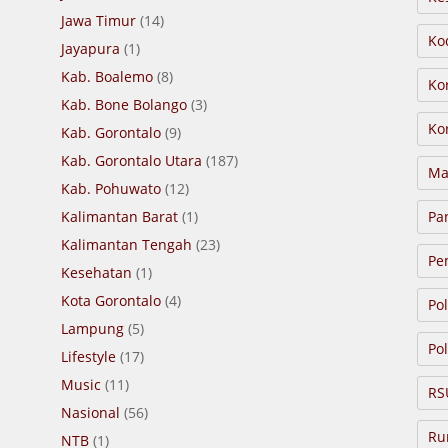
Jawa Timur
(14)
Ko
Jayapura
(1)
Kab. Boalemo
(8)
Ko
Kab. Bone Bolango
(3)
Ko
Kab. Gorontalo
(9)
Kab. Gorontalo Utara
(187)
Ma
Kab. Pohuwato
(12)
Kalimantan Barat
(1)
Pa
Kalimantan Tengah
(23)
Pe
Kesehatan
(1)
Kota Gorontalo
(4)
Po
Lampung
(5)
Pol
Lifestyle
(17)
Music
(11)
RS
Nasional
(56)
Ru
NTB
(1)