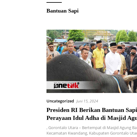
Bantuan Sapi
Uncategorized
Juni 15, 2024
Presiden RI Berikan Bantuan Sap
Perayaan Idul Adha di Masjid Ag
Baiturrahim Gorut
, Gorontalo Utara – Bertempat di Masjid Agung Ba
Kecamatan Kwandang, Kabupaten Gorontalo Utar