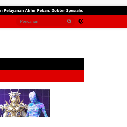
khir Pekan, Dokter Spesialis Siap Layani Pasien Sabtu, 25 Juli