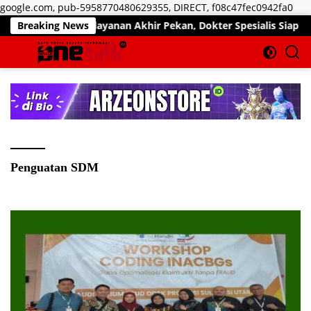
Lan
google.com, pub-5958770480629355, DIRECT, f08c47fec0942fa0
ke
malkan Pelayanan Akhir Pekan, Dokter Spesialis Siap Layani Pas
Breaking News
kon
Penguatan SDM