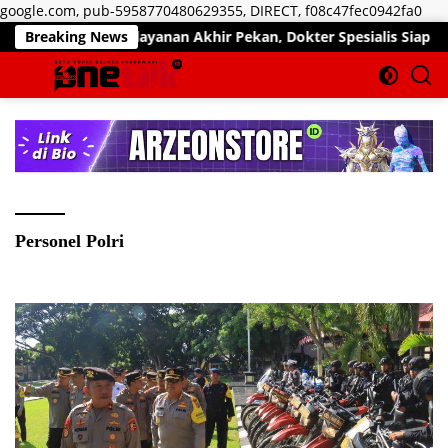
Lan
google.com, pub-5958770480629355, DIRECT, f08c47fec0942fa0
ke
imalkan Pelayanan Akhir Pekan, Dokter Spesialis Siap Layani Pas
Breaking News
kon
Personel Polri