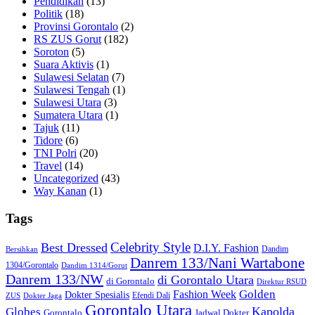
Pendidikan
(13)
Politik
(18)
Provinsi Gorontalo
(2)
RS ZUS Gorut
(182)
Soroton
(5)
Suara Aktivis
(1)
Sulawesi Selatan
(7)
Sulawesi Tengah
(1)
Sulawesi Utara
(3)
Sumatera Utara
(1)
Tajuk
(11)
Tidore
(6)
TNI Polri
(20)
Travel
(14)
Uncategorized
(43)
Way Kanan
(1)
Tags
Celebrity Style
Best Dressed
D.I.Y. Fashion
Dandim
Bersihkan
Danrem 133/Nani Wartabone
1304/Gorontalo
Dandim 1314/Gorut
Danrem 133/NW
di Gorontalo Utara
di Gorontalo
Direktur RSUD
Golden
Fashion Week
Dokter Spesialis
Efendi Dali
ZUS
Dokter Jaga
Gorontalo Utara
Kapolda
Globes
Gorontalo
Jadwal Dokter