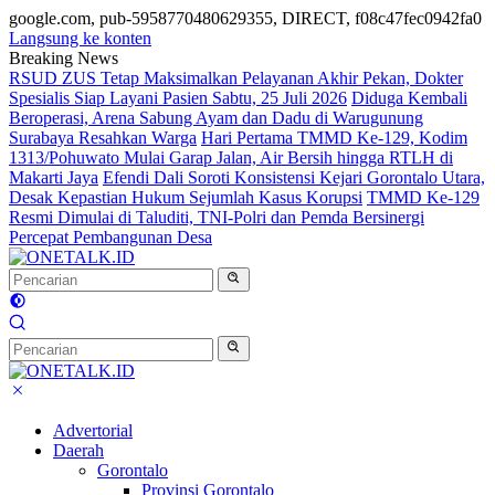
google.com, pub-5958770480629355, DIRECT, f08c47fec0942fa0
Langsung ke konten
Breaking News
RSUD ZUS Tetap Maksimalkan Pelayanan Akhir Pekan, Dokter
Spesialis Siap Layani Pasien Sabtu, 25 Juli 2026
Diduga Kembali
Beroperasi, Arena Sabung Ayam dan Dadu di Warugunung
Surabaya Resahkan Warga
Hari Pertama TMMD Ke-129, Kodim
1313/Pohuwato Mulai Garap Jalan, Air Bersih hingga RTLH di
Makarti Jaya
Efendi Dali Soroti Konsistensi Kejari Gorontalo Utara,
Desak Kepastian Hukum Sejumlah Kasus Korupsi
TMMD Ke-129
Resmi Dimulai di Taluditi, TNI-Polri dan Pemda Bersinergi
Percepat Pembangunan Desa
Advertorial
Daerah
Gorontalo
Provinsi Gorontalo