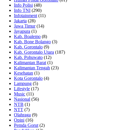
Info Polisi
(48)
Info TNI
(290)
Infotainment
(11)
Jakarta
(28)
Jawa Timur
(14)
Jayapura
(1)
Kab. Boalemo
(8)
Kab. Bone Bolango
(3)
Kab. Gorontalo
(9)
Kab. Gorontalo Utara
(187)
Kab. Pohuwato
(12)
Kalimantan Barat
(1)
Kalimantan Tengah
(23)
Kesehatan
(1)
Kota Gorontalo
(4)
Lampung
(5)
Lifestyle
(17)
Music
(11)
Nasional
(56)
NTB
(1)
NTT
(7)
Olahraga
(9)
Opini
(16)
Pemda Gorut
(2)