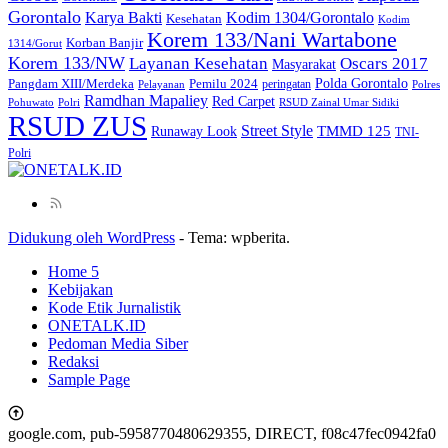
Gorontalo
Kodim 1304/Gorontalo
Karya Bakti
Kesehatan
Kodim
Korem 133/Nani Wartabone
Korban Banjir
1314/Gorut
Korem 133/NW
Layanan Kesehatan
Oscars 2017
Masyarakat
Polda Gorontalo
Pangdam XIII/Merdeka
Pemilu 2024
peringatan
Pelayanan
Polres
Ramdhan Mapaliey
Red Carpet
Pohuwato
Polri
RSUD Zainal Umar Sidiki
RSUD ZUS
Street Style
Runaway Look
TMMD 125
TNI-
Polri
Didukung oleh WordPress
-
Tema: wpberita.
Home 5
Kebijakan
Kode Etik Jurnalistik
ONETALK.ID
Pedoman Media Siber
Redaksi
Sample Page
google.com, pub-5958770480629355, DIRECT, f08c47fec0942fa0