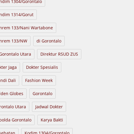
ndim 1304/Gorontalo
ndim 1314/Gorut
nrem 133/Nani Wartabone
nrem 133/NW
di Gorontalo
 Gorontalo Utara
Direktur RSUD ZUS
kter Jaga
Dokter Spesialis
endi Dali
Fashion Week
lden Globes
Gorontalo
rontalo Utara
Jadwal Dokter
polda Gorontalo
Karya Bakti
sehatan
Kodim 1304/Gorontalo