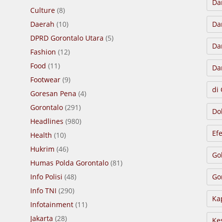
Da
Culture
(8)
Daerah
(10)
Da
DPRD Gorontalo Utara
(5)
Da
Fashion
(12)
Food
(11)
Da
Footwear
(9)
di
Goresan Pena
(4)
Gorontalo
(291)
Do
Headlines
(980)
Ef
Health
(10)
Hukrim
(46)
Go
Humas Polda Gorontalo
(81)
Info Polisi
(48)
Go
Info TNI
(290)
Ka
Infotainment
(11)
Jakarta
(28)
Ke