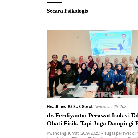
Secara Psikologis
Headlines
,
RS ZUS Gorut
September 26, 2025
dr. Ferdiyanto: Perawat Isolasi T
Obati Fisik, Tapi Juga Dampingi 
Secara Psikologis
Kwandang, Jumat (26/9/2025) – Tugas perawat di r