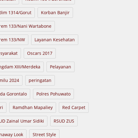
dim 1314/Gorut
Korban Banjir
rem 133/Nani Wartabone
rem 133/NW
Layanan Kesehatan
syarakat
Oscars 2017
ngdam XIII/Merdeka
Pelayanan
milu 2024
peringatan
lda Gorontalo
Polres Pohuwato
ri
Ramdhan Mapaliey
Red Carpet
UD Zainal Umar Sidiki
RSUD ZUS
naway Look
Street Style