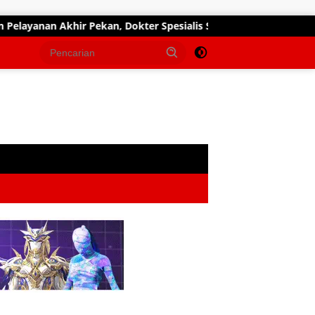
khir Pekan, Dokter Spesialis Siap Layani Pasien Sabtu, 25 Juli 