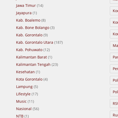
Jawa Timur
(14)
Ko
Jayapura
(1)
Kab. Boalemo
(8)
Ko
Kab. Bone Bolango
(3)
Ko
Kab. Gorontalo
(9)
Kab. Gorontalo Utara
(187)
Ma
Kab. Pohuwato
(12)
Kalimantan Barat
(1)
Pa
Kalimantan Tengah
(23)
Pe
Kesehatan
(1)
Kota Gorontalo
(4)
Po
Lampung
(5)
Pol
Lifestyle
(17)
Music
(11)
RS
Nasional
(56)
Ru
NTB
(1)