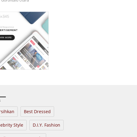
i Gorontalo Utara
s
rsihkan
Best Dressed
ebrity Style
D.I.Y. Fashion