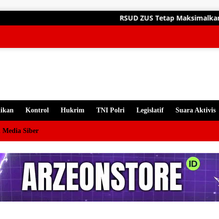
gsung
RSUD ZUS Tetap Maksimalkan Pelayanan A
ten
ikan
Kontrol
Hukrim
TNI Polri
Legislatif
Suara Aktivis
 Media Siber