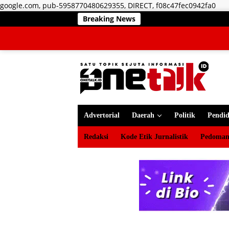
Lan
google.com, pub-5958770480629355, DIRECT, f08c47fec0942fa0
ke
Breaking News
kon
Advertorial
Daerah
Politik
Pendid
Redaksi
Kode Etik Jurnalistik
Pedoman