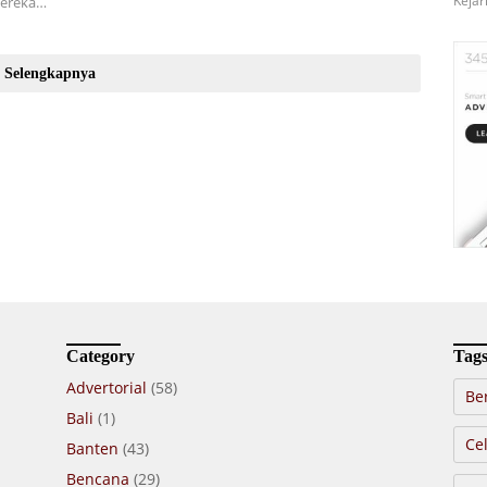
Kejar
 Mereka…
Selengkapnya
Category
Tag
Advertorial
(58)
Be
Bali
(1)
Cel
Banten
(43)
Bencana
(29)