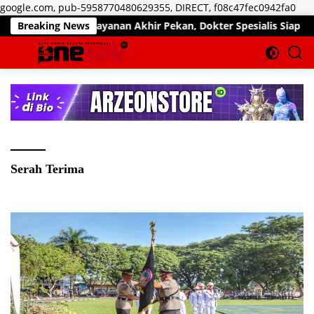
Lan
google.com, pub-5958770480629355, DIRECT, f08c47fec0942fa0
ke
malkan Pelayanan Akhir Pekan, Dokter Spesialis Siap Layani Pas
Breaking News
kon
Serah Terima