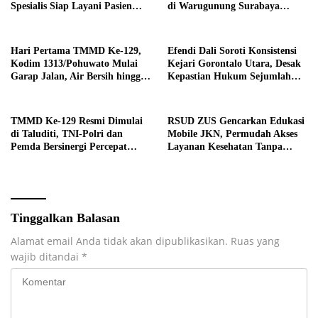
Spesialis Siap Layani Pasien
di Warugunung Surabaya
Sabtu, 25 Juli 2026
Resahkan Warga
Hari Pertama TMMD Ke-129,
Efendi Dali Soroti Konsistensi
Kodim 1313/Pohuwato Mulai
Kejari Gorontalo Utara, Desak
Garap Jalan, Air Bersih hingga
Kepastian Hukum Sejumlah
RTLH di Makarti Jaya
Kasus Korupsi
TMMD Ke-129 Resmi Dimulai
RSUD ZUS Gencarkan Edukasi
di Taluditi, TNI-Polri dan
Mobile JKN, Permudah Akses
Pemda Bersinergi Percepat
Layanan Kesehatan Tanpa
Pembangunan Desa
Antre di Loket
Tinggalkan Balasan
Alamat email Anda tidak akan dipublikasikan.
Ruas yang
wajib ditandai
*