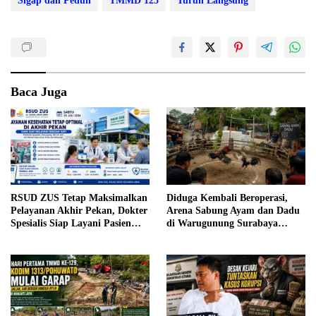
Sigap dan Peduli
TMMD 125
Turun Langsung
Baca Juga
RSUD ZUS Tetap Maksimalkan
Diduga Kembali Beroperasi,
Pelayanan Akhir Pekan, Dokter
Arena Sabung Ayam dan Dadu
Spesialis Siap Layani Pasien
di Warugunung Surabaya
Sabtu, 25 Juli 2026
Resahkan Warga