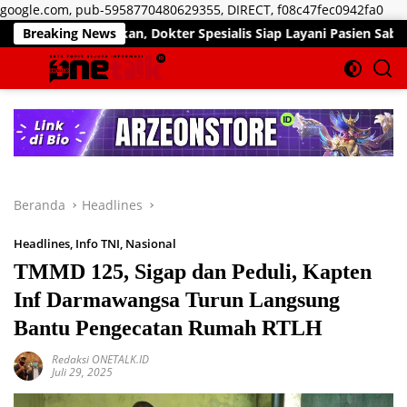
Lan
google.com, pub-5958770480629355, DIRECT, f08c47fec0942fa0
ke
khir Pekan, Dokter Spesialis Siap Layani Pasien Sabtu, 25 Juli
Breaking News
kon
Beranda
Headlines
Headlines
,
Info TNI
,
Nasional
TMMD 125, Sigap dan Peduli, Kapten
Inf Darmawangsa Turun Langsung
Bantu Pengecatan Rumah RTLH
Redaksi ONETALK.ID
Juli 29, 2025