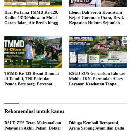
Hari Pertama TMMD Ke-129,
Efendi Dali Soroti Konsistensi
Kodim 1313/Pohuwato Mulai
Kejari Gorontalo Utara, Desak
Garap Jalan, Air Bersih hingga
Kepastian Hukum Sejumlah
RTLH di Makarti Jaya
Kasus Korupsi
TMMD Ke-129 Resmi Dimulai
RSUD ZUS Gencarkan Edukasi
di Taluditi, TNI-Polri dan
Mobile JKN, Permudah Akses
Pemda Bersinergi Percepat
Layanan Kesehatan Tanpa
Pembangunan Desa
Antre di Loket
Rekomendasi untuk kamu
RSUD ZUS Tetap Maksimalkan
Diduga Kembali Beroperasi,
Pelayanan Akhir Pekan, Dokter
Arena Sabung Ayam dan Dadu