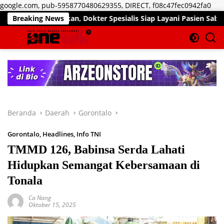
Lan
google.com, pub-5958770480629355, DIRECT, f08c47fec0942fa0
ke
ir Pekan, Dokter Spesialis Siap Layani Pasien Sabtu, 25 Juli 2
Breaking News
kon
Beranda
Daerah
Gorontalo
Gorontalo
,
Headlines
,
Info TNI
TMMD 126, Babinsa Serda Lahati
Hidupkan Semangat Kebersamaan di
Tonala
Ca Nang
Oktober 15, 2025