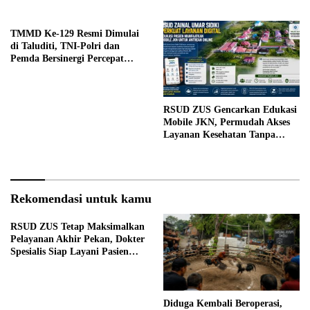
RTLH di Makarti Jaya
Kasus Korupsi
TMMD Ke-129 Resmi Dimulai
di Taluditi, TNI-Polri dan
Pemda Bersinergi Percepat
Pembangunan Desa
RSUD ZUS Gencarkan Edukasi
Mobile JKN, Permudah Akses
Layanan Kesehatan Tanpa
Antre di Loket
Rekomendasi untuk kamu
RSUD ZUS Tetap Maksimalkan
Pelayanan Akhir Pekan, Dokter
Spesialis Siap Layani Pasien
Sabtu, 25 Juli 2026
Diduga Kembali Beroperasi,