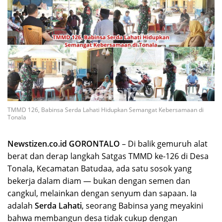
TMMD 126, Babinsa Serda Lahati Hidupkan Semangat Kebersamaan di
Tonala
Newstizen.co.id GORONTALO
– Di balik gemuruh alat
berat dan derap langkah Satgas TMMD ke-126 di Desa
Tonala, Kecamatan Batudaa, ada satu sosok yang
bekerja dalam diam — bukan dengan semen dan
cangkul, melainkan dengan senyum dan sapaan. Ia
adalah
Serda Lahati
, seorang Babinsa yang meyakini
bahwa membangun desa tidak cukup dengan