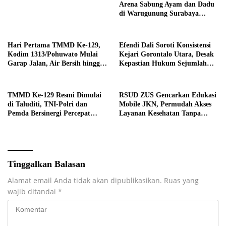
Arena Sabung Ayam dan Dadu
di Warugunung Surabaya
Resahkan Warga
Hari Pertama TMMD Ke-129,
Efendi Dali Soroti Konsistensi
Kodim 1313/Pohuwato Mulai
Kejari Gorontalo Utara, Desak
Garap Jalan, Air Bersih hingga
Kepastian Hukum Sejumlah
RTLH di Makarti Jaya
Kasus Korupsi
TMMD Ke-129 Resmi Dimulai
RSUD ZUS Gencarkan Edukasi
di Taluditi, TNI-Polri dan
Mobile JKN, Permudah Akses
Pemda Bersinergi Percepat
Layanan Kesehatan Tanpa
Pembangunan Desa
Antre di Loket
Tinggalkan Balasan
Alamat email Anda tidak akan dipublikasikan.
Ruas yang
wajib ditandai
*