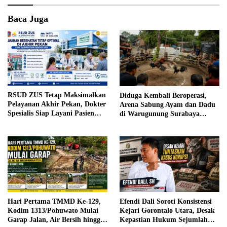
Baca Juga
RSUD ZUS Tetap Maksimalkan
Diduga Kembali Beroperasi,
Pelayanan Akhir Pekan, Dokter
Arena Sabung Ayam dan Dadu
Spesialis Siap Layani Pasien
di Warugunung Surabaya
Sabtu, 25 Juli 2026
Resahkan Warga
Hari Pertama TMMD Ke-129,
Efendi Dali Soroti Konsistensi
Kodim 1313/Pohuwato Mulai
Kejari Gorontalo Utara, Desak
Garap Jalan, Air Bersih hingga
Kepastian Hukum Sejumlah