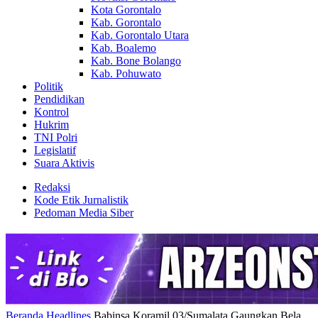
Kota Gorontalo
Kab. Gorontalo
Kab. Gorontalo Utara
Kab. Boalemo
Kab. Bone Bolango
Kab. Pohuwato
Politik
Pendidikan
Kontrol
Hukrim
TNI Polri
Legislatif
Suara Aktivis
Redaksi
Kode Etik Jurnalistik
Pedoman Media Siber
Beranda
Headlines
Babinsa Koramil 03/Sumalata Gaungkan Bela