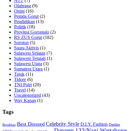
NTT
(7)
Olahraga
(9)
Opini
(16)
Pemda Gorut
(2)
Pendidikan
(13)
Politik
(18)
Provinsi Gorontalo
(2)
RS ZUS Gorut
(182)
Soroton
(5)
Suara Aktivis
(1)
Sulawesi Selatan
(7)
Sulawesi Tengah
(1)
Sulawesi Utara
(3)
Sumatera Utara
(1)
Tajuk
(11)
Tidore
(6)
TNI Polri
(20)
Travel
(14)
Uncategorized
(43)
Way Kanan
(1)
Tags
Celebrity Style
Best Dressed
D.I.Y. Fashion
Dandim
Bersihkan
Danrem 133/Nani Wartabone