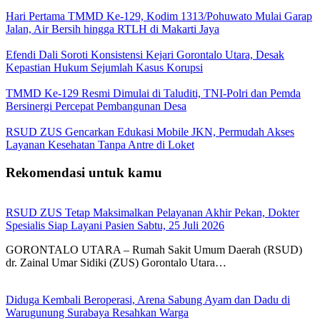
Hari Pertama TMMD Ke-129, Kodim 1313/Pohuwato Mulai Garap
Jalan, Air Bersih hingga RTLH di Makarti Jaya
Efendi Dali Soroti Konsistensi Kejari Gorontalo Utara, Desak
Kepastian Hukum Sejumlah Kasus Korupsi
TMMD Ke-129 Resmi Dimulai di Taluditi, TNI-Polri dan Pemda
Bersinergi Percepat Pembangunan Desa
RSUD ZUS Gencarkan Edukasi Mobile JKN, Permudah Akses
Layanan Kesehatan Tanpa Antre di Loket
Rekomendasi untuk kamu
RSUD ZUS Tetap Maksimalkan Pelayanan Akhir Pekan, Dokter
Spesialis Siap Layani Pasien Sabtu, 25 Juli 2026
GORONTALO UTARA – Rumah Sakit Umum Daerah (RSUD)
dr. Zainal Umar Sidiki (ZUS) Gorontalo Utara…
Diduga Kembali Beroperasi, Arena Sabung Ayam dan Dadu di
Warugunung Surabaya Resahkan Warga