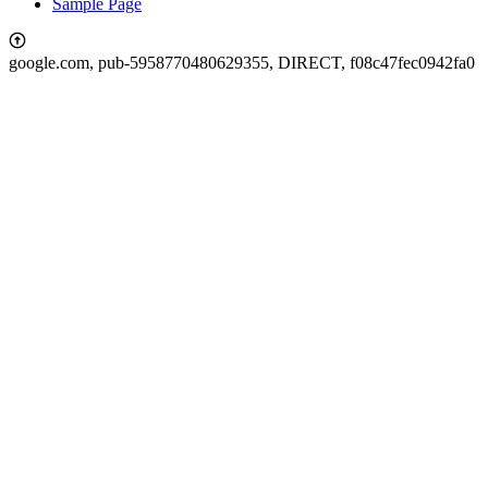
Sample Page
google.com, pub-5958770480629355, DIRECT, f08c47fec0942fa0