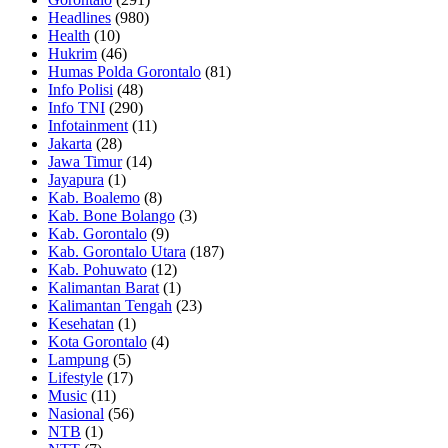
Headlines
(980)
Health
(10)
Hukrim
(46)
Humas Polda Gorontalo
(81)
Info Polisi
(48)
Info TNI
(290)
Infotainment
(11)
Jakarta
(28)
Jawa Timur
(14)
Jayapura
(1)
Kab. Boalemo
(8)
Kab. Bone Bolango
(3)
Kab. Gorontalo
(9)
Kab. Gorontalo Utara
(187)
Kab. Pohuwato
(12)
Kalimantan Barat
(1)
Kalimantan Tengah
(23)
Kesehatan
(1)
Kota Gorontalo
(4)
Lampung
(5)
Lifestyle
(17)
Music
(11)
Nasional
(56)
NTB
(1)