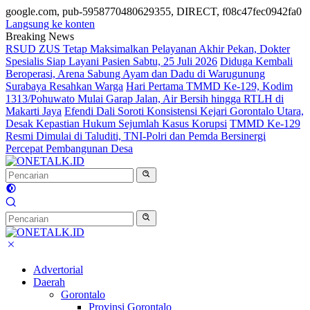
google.com, pub-5958770480629355, DIRECT, f08c47fec0942fa0
Langsung ke konten
Breaking News
RSUD ZUS Tetap Maksimalkan Pelayanan Akhir Pekan, Dokter
Spesialis Siap Layani Pasien Sabtu, 25 Juli 2026
Diduga Kembali
Beroperasi, Arena Sabung Ayam dan Dadu di Warugunung
Surabaya Resahkan Warga
Hari Pertama TMMD Ke-129, Kodim
1313/Pohuwato Mulai Garap Jalan, Air Bersih hingga RTLH di
Makarti Jaya
Efendi Dali Soroti Konsistensi Kejari Gorontalo Utara,
Desak Kepastian Hukum Sejumlah Kasus Korupsi
TMMD Ke-129
Resmi Dimulai di Taluditi, TNI-Polri dan Pemda Bersinergi
Percepat Pembangunan Desa
Advertorial
Daerah
Gorontalo
Provinsi Gorontalo