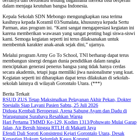
bertanya dan berdiskusi tentang bagaimana mereka bisa berperan
dalam menjaga keutuhan bangsa Indonesia.
Kepala Sekolah SDN Mebongo mengungkapkan rasa terima
kasihnya kepada Koramil 03/Sumalata, khususnya kepada Sertu
Parman, atas program ini. “Kami sangat mengapresiasi kegiatan ini
karena memberikan wawasan yang sangat penting bagi siswa-siswi
kami. Semoga kegiatan seperti ini terus dilaksanakan untuk
membentuk karakter anak-anak sejak dini,” ujarnya.
Melalui program Army Go To School, TNI berharap dapat terus
membangun sinergi dengan dunia pendidikan dalam rangka
menciptakan generasi penerus bangsa yang tidak hanya cerdas
secara akademis, tetapi juga memiliki jiwa nasionalisme yang kuat.
Kegiatan seperti ini diharapkan dapat terus dilakukan di sekolah-
sekolah lainnya di wilayah Gorontalo Utara. (***)
Berita Terkait
RSUD ZUS Tetap Maksimalkan Pelayanan Akhir Pekan, Dokter
Spesialis Siap Layani Pasien Sabtu, 25 Juli 2026
Diduga Kembali Beroperasi, Arena Sabung Ayam dan Dadu di
Warugunung Surabaya Resahkan Warga
Hari Pertama TMMD Ke-129, Kodim 1313/Pohuwato Mulai Garap
Jalan, Air Bersih hingga RTLH di Makarti Jaya
Efendi Dali Soroti Konsistensi Kejari Gorontalo Utara, Desak
Kepastian Hukum Sejumlah Kasus Korupsi