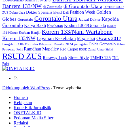
1304/Gorontalo
Dandim 1314/Gorut
Danrem 133/NW
di Gorontalo Utara
di Gorontalo
Direktur RSUD
Golden
Fashion Week
Dokter Spesialis
Efendi Dali
ZUS
Dokter Jaga
Gorontalo Utara
Kapolda
Globes
Gorontalo
Jadwal Dokter
Gorontalo
Kodim 1304/Gorontalo
Karya Bakti
Kesehatan
Kodim
Korem 133/Nani Wartabone
Korban Banjir
1314/Gorut
Korem 133/NW
Layanan Kesehatan
Oscars 2017
Masyarakat
Polda Gorontalo
Pangdam XIII/Merdeka
Pemilu 2024
peringatan
Pelayanan
Polres
Ramdhan Mapaliey
Red Carpet
Pohuwato
Polri
RSUD Zainal Umar Sidiki
RSUD ZUS
Street Style
Runaway Look
TMMD 125
TNI-
Polri
Didukung oleh WordPress
-
Tema: wpberita.
Home 5
Kebijakan
Kode Etik Jurnalistik
ONETALK.ID
Pedoman Media Siber
Redaksi