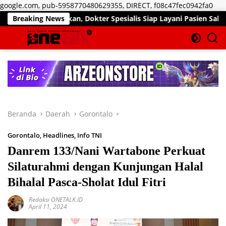
Lan
google.com, pub-5958770480629355, DIRECT, f08c47fec0942fa0
ke
ir Pekan, Dokter Spesialis Siap Layani Pasien Sabtu, 25 Juli 20
Breaking News
kon
Beranda
Daerah
Gorontalo
Gorontalo
,
Headlines
,
Info TNI
Danrem 133/Nani Wartabone Perkuat
Silaturahmi dengan Kunjungan Halal
Bihalal Pasca-Sholat Idul Fitri
Redaksi ONETALK.ID
April 11, 2024