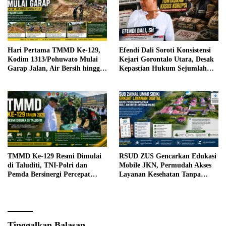
Hari Pertama TMMD Ke-129,
Efendi Dali Soroti Konsistensi
Kodim 1313/Pohuwato Mulai
Kejari Gorontalo Utara, Desak
Garap Jalan, Air Bersih hingga
Kepastian Hukum Sejumlah
RTLH di Makarti Jaya
Kasus Korupsi
TMMD Ke-129 Resmi Dimulai
RSUD ZUS Gencarkan Edukasi
di Taluditi, TNI-Polri dan
Mobile JKN, Permudah Akses
Pemda Bersinergi Percepat
Layanan Kesehatan Tanpa
Pembangunan Desa
Antre di Loket
Tinggalkan Balasan