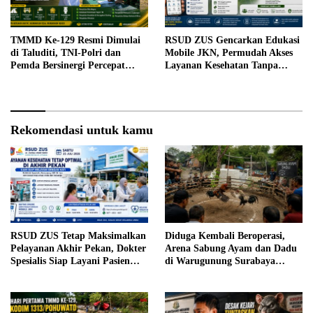
TMMD Ke-129 Resmi Dimulai
RSUD ZUS Gencarkan Edukasi
di Taluditi, TNI-Polri dan
Mobile JKN, Permudah Akses
Pemda Bersinergi Percepat
Layanan Kesehatan Tanpa
Pembangunan Desa
Antre di Loket
Rekomendasi untuk kamu
RSUD ZUS Tetap Maksimalkan
Diduga Kembali Beroperasi,
Pelayanan Akhir Pekan, Dokter
Arena Sabung Ayam dan Dadu
Spesialis Siap Layani Pasien
di Warugunung Surabaya
Sabtu, 25 Juli 2026
Resahkan Warga