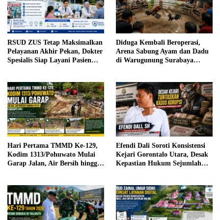
RSUD ZUS Tetap Maksimalkan
Diduga Kembali Beroperasi,
Pelayanan Akhir Pekan, Dokter
Arena Sabung Ayam dan Dadu
Spesialis Siap Layani Pasien
di Warugunung Surabaya
Sabtu, 25 Juli 2026
Resahkan Warga
Hari Pertama TMMD Ke-129,
Efendi Dali Soroti Konsistensi
Kodim 1313/Pohuwato Mulai
Kejari Gorontalo Utara, Desak
Garap Jalan, Air Bersih hingga
Kepastian Hukum Sejumlah
RTLH di Makarti Jaya
Kasus Korupsi