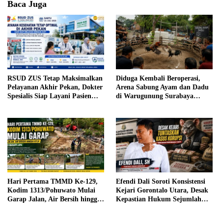
Baca Juga
RSUD ZUS Tetap Maksimalkan
Diduga Kembali Beroperasi,
Pelayanan Akhir Pekan, Dokter
Arena Sabung Ayam dan Dadu
Spesialis Siap Layani Pasien
di Warugunung Surabaya
Sabtu, 25 Juli 2026
Resahkan Warga
Hari Pertama TMMD Ke-129,
Efendi Dali Soroti Konsistensi
Kodim 1313/Pohuwato Mulai
Kejari Gorontalo Utara, Desak
Garap Jalan, Air Bersih hingga
Kepastian Hukum Sejumlah
RTLH di Makarti Jaya
Kasus Korupsi