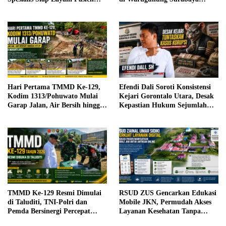
Sabtu, 25 Juli 2026
Resahkan Warga
Hari Pertama TMMD Ke-129,
Efendi Dali Soroti Konsistensi
Kodim 1313/Pohuwato Mulai
Kejari Gorontalo Utara, Desak
Garap Jalan, Air Bersih hingga
Kepastian Hukum Sejumlah
RTLH di Makarti Jaya
Kasus Korupsi
TMMD Ke-129 Resmi Dimulai
RSUD ZUS Gencarkan Edukasi
di Taluditi, TNI-Polri dan
Mobile JKN, Permudah Akses
Pemda Bersinergi Percepat
Layanan Kesehatan Tanpa
Pembangunan Desa
Antre di Loket