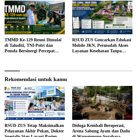
TMMD Ke-129 Resmi Dimulai
RSUD ZUS Gencarkan Edukasi
di Taluditi, TNI-Polri dan
Mobile JKN, Permudah Akses
Pemda Bersinergi Percepat
Layanan Kesehatan Tanpa
Pembangunan Desa
Antre di Loket
Rekomendasi untuk kamu
RSUD ZUS Tetap Maksimalkan
Diduga Kembali Beroperasi,
Pelayanan Akhir Pekan, Dokter
Arena Sabung Ayam dan Dadu
Spesialis Siap Layani Pasien
di Warugunung Surabaya