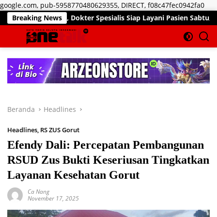
Lan
google.com, pub-5958770480629355, DIRECT, f08c47fec0942fa0
ke
n, Dokter Spesialis Siap Layani Pasien Sabtu, 25 Juli 2026
Breaking News
kon
Beranda
Headlines
Headlines
,
RS ZUS Gorut
Efendy Dali: Percepatan Pembangunan
RSUD Zus Bukti Keseriusan Tingkatkan
Layanan Kesehatan Gorut
Ca Nang
November 17, 2025