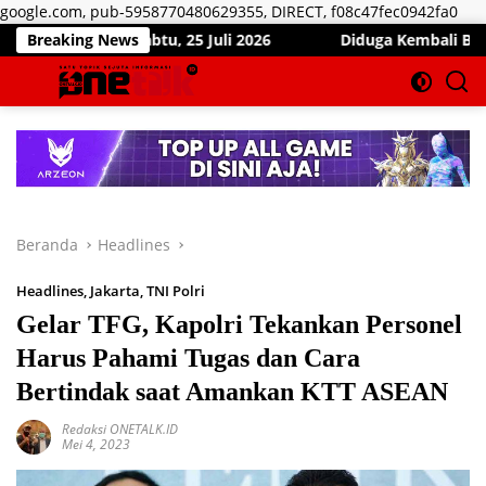
Lan
google.com, pub-5958770480629355, DIRECT, f08c47fec0942fa0
ke
n Sabtu, 25 Juli 2026
Breaking News
Diduga Kembali Beroperasi, Are
kon
Beranda
Headlines
Headlines
,
Jakarta
,
TNI Polri
Gelar TFG, Kapolri Tekankan Personel
Harus Pahami Tugas dan Cara
Bertindak saat Amankan KTT ASEAN
Redaksi ONETALK.ID
Mei 4, 2023