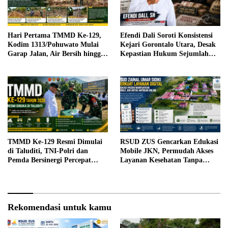
Hari Pertama TMMD Ke-129,
Efendi Dali Soroti Konsistensi
Kodim 1313/Pohuwato Mulai
Kejari Gorontalo Utara, Desak
Garap Jalan, Air Bersih hingga
Kepastian Hukum Sejumlah
RTLH di Makarti Jaya
Kasus Korupsi
TMMD Ke-129 Resmi Dimulai
RSUD ZUS Gencarkan Edukasi
di Taluditi, TNI-Polri dan
Mobile JKN, Permudah Akses
Pemda Bersinergi Percepat
Layanan Kesehatan Tanpa
Pembangunan Desa
Antre di Loket
Rekomendasi untuk kamu