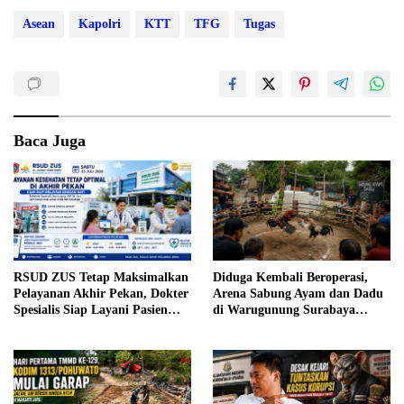
Asean
Kapolri
KTT
TFG
Tugas
Baca Juga
RSUD ZUS Tetap Maksimalkan
Diduga Kembali Beroperasi,
Pelayanan Akhir Pekan, Dokter
Arena Sabung Ayam dan Dadu
Spesialis Siap Layani Pasien
di Warugunung Surabaya
Sabtu, 25 Juli 2026
Resahkan Warga