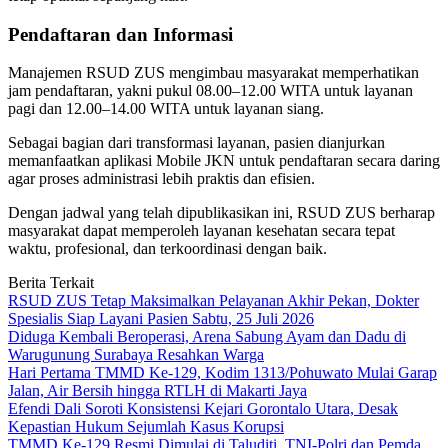
Pendaftaran dan Informasi
Manajemen RSUD ZUS mengimbau masyarakat memperhatikan
jam pendaftaran, yakni pukul 08.00–12.00 WITA untuk layanan
pagi dan 12.00–14.00 WITA untuk layanan siang.
Sebagai bagian dari transformasi layanan, pasien dianjurkan
memanfaatkan aplikasi Mobile JKN untuk pendaftaran secara daring
agar proses administrasi lebih praktis dan efisien.
Dengan jadwal yang telah dipublikasikan ini, RSUD ZUS berharap
masyarakat dapat memperoleh layanan kesehatan secara tepat
waktu, profesional, dan terkoordinasi dengan baik.
Berita Terkait
RSUD ZUS Tetap Maksimalkan Pelayanan Akhir Pekan, Dokter
Spesialis Siap Layani Pasien Sabtu, 25 Juli 2026
Diduga Kembali Beroperasi, Arena Sabung Ayam dan Dadu di
Warugunung Surabaya Resahkan Warga
Hari Pertama TMMD Ke-129, Kodim 1313/Pohuwato Mulai Garap
Jalan, Air Bersih hingga RTLH di Makarti Jaya
Efendi Dali Soroti Konsistensi Kejari Gorontalo Utara, Desak
Kepastian Hukum Sejumlah Kasus Korupsi
TMMD Ke-129 Resmi Dimulai di Taluditi, TNI-Polri dan Pemda