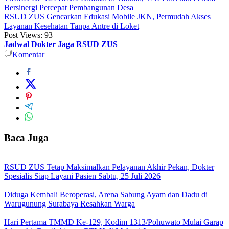
Bersinergi Percepat Pembangunan Desa
RSUD ZUS Gencarkan Edukasi Mobile JKN, Permudah Akses
Layanan Kesehatan Tanpa Antre di Loket
Post Views:
93
Jadwal Dokter Jaga
RSUD ZUS
Komentar
Baca Juga
RSUD ZUS Tetap Maksimalkan Pelayanan Akhir Pekan, Dokter
Spesialis Siap Layani Pasien Sabtu, 25 Juli 2026
Diduga Kembali Beroperasi, Arena Sabung Ayam dan Dadu di
Warugunung Surabaya Resahkan Warga
Hari Pertama TMMD Ke-129, Kodim 1313/Pohuwato Mulai Garap