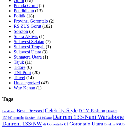
Opini
(16)
Pemda Gorut
(2)
Pendidikan
(13)
Politik
(18)
Provinsi Gorontalo
(2)
RS ZUS Gorut
(182)
Soroton
(5)
Suara Aktivis
(1)
Sulawesi Selatan
(7)
Sulawesi Tengah
(1)
Sulawesi Utara
(3)
Sumatera Utara
(1)
Tajuk
(11)
Tidore
(6)
TNI Polri
(20)
Travel
(14)
Uncategorized
(43)
Way Kanan
(1)
Tags
Celebrity Style
Best Dressed
D.I.Y. Fashion
Dandim
Bersihkan
Danrem 133/Nani Wartabone
1304/Gorontalo
Dandim 1314/Gorut
Danrem 133/NW
di Gorontalo Utara
di Gorontalo
Direktur RSUD