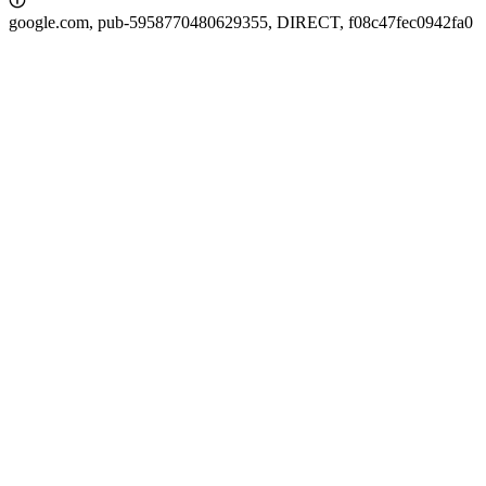
google.com, pub-5958770480629355, DIRECT, f08c47fec0942fa0