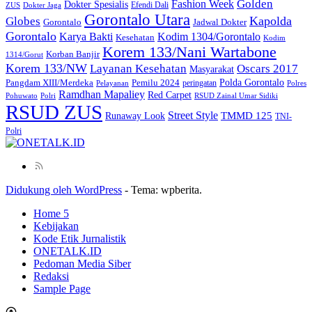
Golden
Fashion Week
Dokter Spesialis
Efendi Dali
ZUS
Dokter Jaga
Gorontalo Utara
Kapolda
Globes
Gorontalo
Jadwal Dokter
Gorontalo
Kodim 1304/Gorontalo
Karya Bakti
Kesehatan
Kodim
Korem 133/Nani Wartabone
Korban Banjir
1314/Gorut
Korem 133/NW
Layanan Kesehatan
Oscars 2017
Masyarakat
Polda Gorontalo
Pangdam XIII/Merdeka
Pemilu 2024
peringatan
Pelayanan
Polres
Ramdhan Mapaliey
Red Carpet
Pohuwato
Polri
RSUD Zainal Umar Sidiki
RSUD ZUS
Street Style
Runaway Look
TMMD 125
TNI-
Polri
Didukung oleh WordPress
-
Tema: wpberita.
Home 5
Kebijakan
Kode Etik Jurnalistik
ONETALK.ID
Pedoman Media Siber
Redaksi
Sample Page