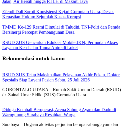
Jalan, Air Bersih hingga RTLH di Makarti Jaya
Efendi Dali Soroti Konsistensi Kejari Gorontalo Utara, Desak
Kepastian Hukum Sejumlah Kasus Korupsi
TMMD Ke-129 Resmi Dimulai di Taluditi, TNI-Polri dan Pemda
Bersinergi Percepat Pembangunan Desa
RSUD ZUS Gencarkan Edukasi Mobile JKN, Permudah Akses
Layanan Kesehatan Tanpa Antre di Loket
Rekomendasi untuk kamu
RSUD ZUS Tetap Maksimalkan Pelayanan Akhir Pekan, Dokter
Spesialis Siap Layani Pasien Sabtu, 25 Juli 2026
GORONTALO UTARA – Rumah Sakit Umum Daerah (RSUD)
dr. Zainal Umar Sidiki (ZUS) Gorontalo Utara…
Diduga Kembali Beroperasi, Arena Sabung Ayam dan Dadu di
Warugunung Surabaya Resahkan Warga
Surabaya – Dugaan aktivitas perjudian berupa sabung ayam dan