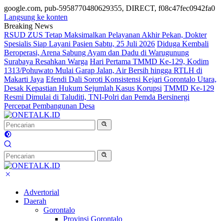
google.com, pub-5958770480629355, DIRECT, f08c47fec0942fa0
Langsung ke konten
Breaking News
RSUD ZUS Tetap Maksimalkan Pelayanan Akhir Pekan, Dokter
Spesialis Siap Layani Pasien Sabtu, 25 Juli 2026
Diduga Kembali
Beroperasi, Arena Sabung Ayam dan Dadu di Warugunung
Surabaya Resahkan Warga
Hari Pertama TMMD Ke-129, Kodim
1313/Pohuwato Mulai Garap Jalan, Air Bersih hingga RTLH di
Makarti Jaya
Efendi Dali Soroti Konsistensi Kejari Gorontalo Utara,
Desak Kepastian Hukum Sejumlah Kasus Korupsi
TMMD Ke-129
Resmi Dimulai di Taluditi, TNI-Polri dan Pemda Bersinergi
Percepat Pembangunan Desa
Advertorial
Daerah
Gorontalo
Provinsi Gorontalo