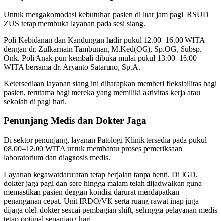
Untuk mengakomodasi kebutuhan pasien di luar jam pagi, RSUD
ZUS tetap membuka layanan pada sesi siang.
Poli Kebidanan dan Kandungan hadir pukul 12.00–16.00 WITA
dengan dr. Zulkarnain Tambunan, M.Ked(OG), Sp.OG, Subsp.
Onk. Poli Anak pun kembali dibuka mulai pukul 13.00–16.00
WITA bersama dr. Aryanto Sataruno, Sp.A.
Ketersediaan layanan siang ini diharapkan memberi fleksibilitas bagi
pasien, terutama bagi mereka yang memiliki aktivitas kerja atau
sekolah di pagi hari.
Penunjang Medis dan Dokter Jaga
Di sektor penunjang, layanan Patologi Klinik tersedia pada pukul
08.00–12.00 WITA untuk membantu proses pemeriksaan
laboratorium dan diagnosis medis.
Layanan kegawatdaruratan tetap berjalan tanpa henti. Di IGD,
dokter jaga pagi dan sore hingga malam telah dijadwalkan guna
memastikan pasien dengan kondisi darurat mendapatkan
penanganan cepat. Unit IRDO/VK serta ruang rawat inap juga
dijaga oleh dokter sesuai pembagian shift, sehingga pelayanan medis
tetap optimal sepanjang hari.