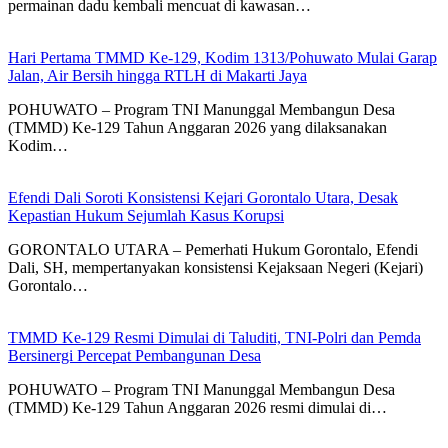
permainan dadu kembali mencuat di kawasan…
Hari Pertama TMMD Ke-129, Kodim 1313/Pohuwato Mulai Garap
Jalan, Air Bersih hingga RTLH di Makarti Jaya
POHUWATO – Program TNI Manunggal Membangun Desa
(TMMD) Ke-129 Tahun Anggaran 2026 yang dilaksanakan
Kodim…
Efendi Dali Soroti Konsistensi Kejari Gorontalo Utara, Desak
Kepastian Hukum Sejumlah Kasus Korupsi
GORONTALO UTARA – Pemerhati Hukum Gorontalo, Efendi
Dali, SH, mempertanyakan konsistensi Kejaksaan Negeri (Kejari)
Gorontalo…
TMMD Ke-129 Resmi Dimulai di Taluditi, TNI-Polri dan Pemda
Bersinergi Percepat Pembangunan Desa
POHUWATO – Program TNI Manunggal Membangun Desa
(TMMD) Ke-129 Tahun Anggaran 2026 resmi dimulai di…