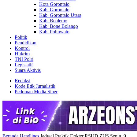
Kota Gorontalo
Kab. Gorontalo
Kab. Gorontalo Utara
Kab. Boalemo
Kab. Bone Bolango
Kab. Pohuwato
Politik
Pendidikan
Kontrol
Hukrim
TNI Polri
Legislatif
Suara Aktivis
Redaksi
Kode Etik Jurnalistik
Pedoman Media Siber
Beranda
Headlines
Jadwal Praktik Dokter RSUD ZUS Senin, 9