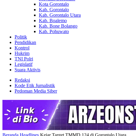
Kota Gorontalo
Kab. Gorontalo
Kab. Gorontalo Utara
Kab. Boalemo
Kab. Bone Bolango
Kab. Pohuwato
Politik
Pendidikan
Kontrol
Hukrim
TNI Polri
Legislatif
Suara Aktivis
Redaksi
Kode Etik Jurnalistik
Pedoman Media Siber
Beranda
Headlines
Kejar Target TMMD 124 di Gorontalo Utara,