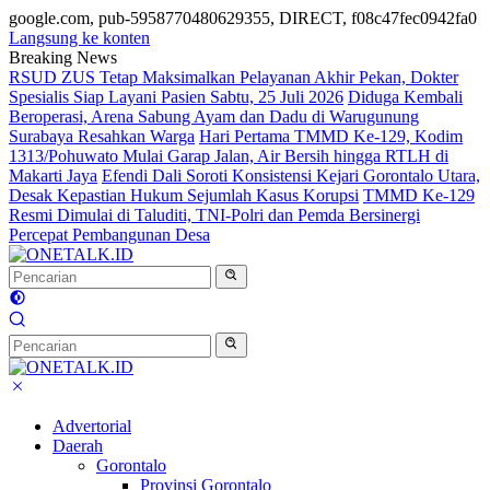
google.com, pub-5958770480629355, DIRECT, f08c47fec0942fa0
Langsung ke konten
Breaking News
RSUD ZUS Tetap Maksimalkan Pelayanan Akhir Pekan, Dokter
Spesialis Siap Layani Pasien Sabtu, 25 Juli 2026
Diduga Kembali
Beroperasi, Arena Sabung Ayam dan Dadu di Warugunung
Surabaya Resahkan Warga
Hari Pertama TMMD Ke-129, Kodim
1313/Pohuwato Mulai Garap Jalan, Air Bersih hingga RTLH di
Makarti Jaya
Efendi Dali Soroti Konsistensi Kejari Gorontalo Utara,
Desak Kepastian Hukum Sejumlah Kasus Korupsi
TMMD Ke-129
Resmi Dimulai di Taluditi, TNI-Polri dan Pemda Bersinergi
Percepat Pembangunan Desa
Advertorial
Daerah
Gorontalo
Provinsi Gorontalo