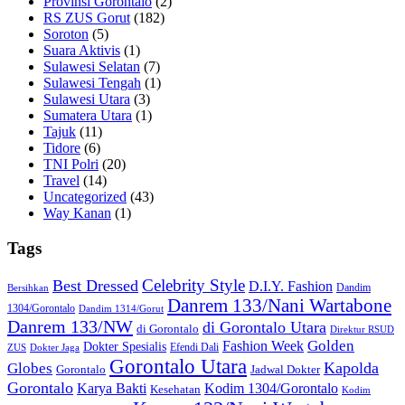
Provinsi Gorontalo
(2)
RS ZUS Gorut
(182)
Soroton
(5)
Suara Aktivis
(1)
Sulawesi Selatan
(7)
Sulawesi Tengah
(1)
Sulawesi Utara
(3)
Sumatera Utara
(1)
Tajuk
(11)
Tidore
(6)
TNI Polri
(20)
Travel
(14)
Uncategorized
(43)
Way Kanan
(1)
Tags
Celebrity Style
Best Dressed
D.I.Y. Fashion
Dandim
Bersihkan
Danrem 133/Nani Wartabone
1304/Gorontalo
Dandim 1314/Gorut
Danrem 133/NW
di Gorontalo Utara
di Gorontalo
Direktur RSUD
Golden
Fashion Week
Dokter Spesialis
Efendi Dali
ZUS
Dokter Jaga
Gorontalo Utara
Kapolda
Globes
Gorontalo
Jadwal Dokter
Gorontalo
Kodim 1304/Gorontalo
Karya Bakti
Kesehatan
Kodim