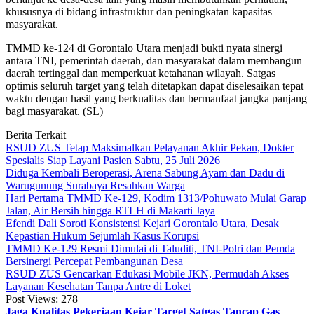
khususnya di bidang infrastruktur dan peningkatan kapasitas
masyarakat.
TMMD ke-124 di Gorontalo Utara menjadi bukti nyata sinergi
antara TNI, pemerintah daerah, dan masyarakat dalam membangun
daerah tertinggal dan memperkuat ketahanan wilayah. Satgas
optimis seluruh target yang telah ditetapkan dapat diselesaikan tepat
waktu dengan hasil yang berkualitas dan bermanfaat jangka panjang
bagi masyarakat. (SL)
Berita Terkait
RSUD ZUS Tetap Maksimalkan Pelayanan Akhir Pekan, Dokter
Spesialis Siap Layani Pasien Sabtu, 25 Juli 2026
Diduga Kembali Beroperasi, Arena Sabung Ayam dan Dadu di
Warugunung Surabaya Resahkan Warga
Hari Pertama TMMD Ke-129, Kodim 1313/Pohuwato Mulai Garap
Jalan, Air Bersih hingga RTLH di Makarti Jaya
Efendi Dali Soroti Konsistensi Kejari Gorontalo Utara, Desak
Kepastian Hukum Sejumlah Kasus Korupsi
TMMD Ke-129 Resmi Dimulai di Taluditi, TNI-Polri dan Pemda
Bersinergi Percepat Pembangunan Desa
RSUD ZUS Gencarkan Edukasi Mobile JKN, Permudah Akses
Layanan Kesehatan Tanpa Antre di Loket
Post Views:
278
Jaga Kualitas Pekerjaan
Kejar Target
Satgas Tancap Gas