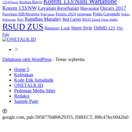
Korem 133/Nani Wartabone
Korban Banjir
1314/Gorut
Korem 133/NW
Layanan Kesehatan
Oscars 2017
Masyarakat
Polda Gorontalo
Pangdam XIII/Merdeka
Pemilu 2024
peringatan
Pelayanan
Polres
Ramdhan Mapaliey
Red Carpet
Pohuwato
Polri
RSUD Zainal Umar Sidiki
RSUD ZUS
Street Style
Runaway Look
TMMD 125
TNI-
Polri
Didukung oleh WordPress
-
Tema: wpberita.
Home 5
Kebijakan
Kode Etik Jurnalistik
ONETALK.ID
Pedoman Media Siber
Redaksi
Sample Page
google.com, pub-5958770480629355, DIRECT, f08c47fec0942fa0