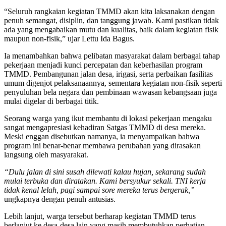
“Seluruh rangkaian kegiatan TMMD akan kita laksanakan dengan
penuh semangat, disiplin, dan tanggung jawab. Kami pastikan tidak
ada yang mengabaikan mutu dan kualitas, baik dalam kegiatan fisik
maupun non-fisik,” ujar Lettu Ida Bagus.
Ia menambahkan bahwa pelibatan masyarakat dalam berbagai tahap
pekerjaan menjadi kunci percepatan dan keberhasilan program
TMMD. Pembangunan jalan desa, irigasi, serta perbaikan fasilitas
umum digenjot pelaksanaannya, sementara kegiatan non-fisik seperti
penyuluhan bela negara dan pembinaan wawasan kebangsaan juga
mulai digelar di berbagai titik.
Seorang warga yang ikut membantu di lokasi pekerjaan mengaku
sangat mengapresiasi kehadiran Satgas TMMD di desa mereka.
Meski enggan disebutkan namanya, ia menyampaikan bahwa
program ini benar-benar membawa perubahan yang dirasakan
langsung oleh masyarakat.
“Dulu jalan di sini susah dilewati kalau hujan, sekarang sudah
mulai terbuka dan diratakan. Kami bersyukur sekali. TNI kerja
tidak kenal lelah, pagi sampai sore mereka terus bergerak,”
ungkapnya dengan penuh antusias.
Lebih lanjut, warga tersebut berharap kegiatan TMMD terus
berlanjut ke desa-desa lain yang masih membutuhkan perhatian,