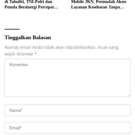
di Taluditi, TNI-Polri dan
Mobile JKN, Permudah Akses
Pemda Bersinergi Percepat
Layanan Kesehatan Tanpa
Pembangunan Desa
Antre di Loket
Tinggalkan Balasan
Alamat email Anda tidak akan dipublikasikan.
Ruas yang
wajib ditandai
*