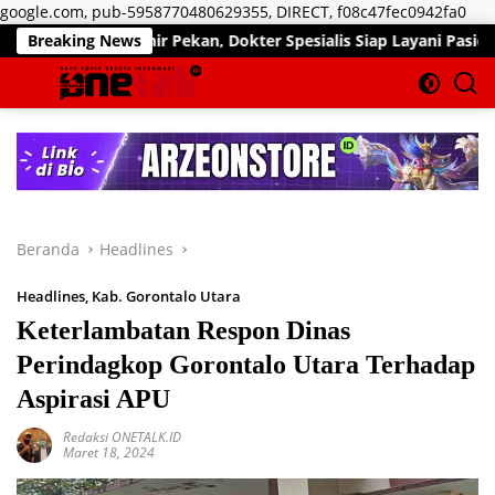
Lan
google.com, pub-5958770480629355, DIRECT, f08c47fec0942fa0
ke
ayanan Akhir Pekan, Dokter Spesialis Siap Layani Pasien Sabtu, 
Breaking News
kon
Beranda
Headlines
Headlines
,
Kab. Gorontalo Utara
Keterlambatan Respon Dinas
Perindagkop Gorontalo Utara Terhadap
Aspirasi APU
Redaksi ONETALK.ID
Maret 18, 2024