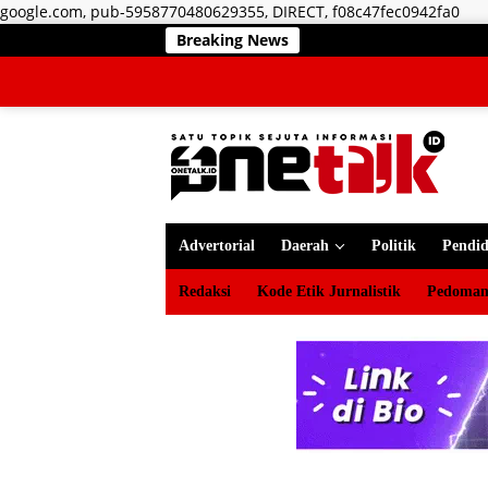
Lan
google.com, pub-5958770480629355, DIRECT, f08c47fec0942fa0
ke
Breaking News
RSUD ZUS Te
kon
Advertorial
Daerah
Politik
Pendid
Redaksi
Kode Etik Jurnalistik
Pedoman