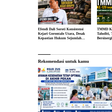
Efendi Dali Soroti Konsistensi
TMMD Ke-
Kejari Gorontalo Utara, Desak
Taluditi,
Kepastian Hukum Sejumlah
Bersiner
Kasus Korupsi
Desa
Rekomendasi untuk kamu