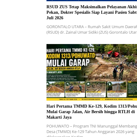
RSUD ZUS Tetap Maksimalkan Pelayanan Akhi
Pekan, Dokter Spesialis Siap Layani Pasien Sabt
Juli 2026
GORONTALO UTARA – Rumah Sakit Umum Daera
(RSUD) dr. Zainal Umar Sidiki (ZUS) Gorontalo Uta
Hari Pertama TMMD Ke-129, Kodim 1313/Poh
Mulai Garap Jalan, Air Bersih hingga RTLH di
Makarti Jaya
POHUWATO – Program TNI Manunggal Memban
Desa (TMMD) Ke-129 Tahun Anggaran 2026 yang