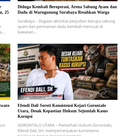
r
Diduga Kembali Beroperasi, Arena Sabung Ayam dan
u, 25
Dadu di Warugunung Surabaya Resahkan Warga
Surabaya – Dugaan aktivitas perjudian berupa sabung
h
ayam dan permainan dadu kembali mencuat di
ra…
kawasan…
uwato
Efendi Dali Soroti Konsistensi Kejari Gorontalo
Utara, Desak Kepastian Hukum Sejumlah Kasus
Korupsi
gun
GORONTALO UTARA – Pemerhati Hukum Gorontalo,
Efendi Dali, SH, mempertanyakan konsistensi