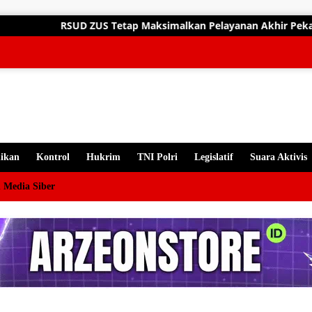
gsung
tap Maksimalkan Pelayanan Akhir Pekan, Dokter Spesialis Siap L
ten
ikan
Kontrol
Hukrim
TNI Polri
Legislatif
Suara Aktivis
 Media Siber