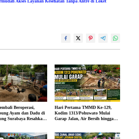
mudah Akses Layanan Kesehatan Tanpa Antre di Loket
mbali Beroperasi,
Hari Pertama TMMD Ke-129,
bung Ayam dan Dadu di
Kodim 1313/Pohuwato Mulai
ng Surabaya Resahkan
Garap Jalan, Air Bersih hingga
RTLH di Makarti Jaya