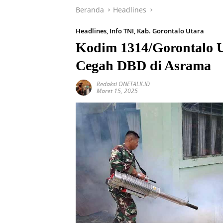
Beranda
Headlines
Headlines
,
Info TNI
,
Kab. Gorontalo Utara
Kodim 1314/Gorontalo 
Cegah DBD di Asrama
Redaksi ONETALK.ID
Maret 15, 2025