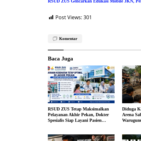
RSUD ZUS Gencarkan Edukasi Mobile JKN, Per
Post Views:
301
Komentar
Baca Juga
RSUD ZUS Tetap Maksimalkan
Diduga Ke
Pelayanan Akhir Pekan, Dokter
Arena Sa
Spesialis Siap Layani Pasien
Warugunu
Sabtu, 25 Juli 2026
Warga