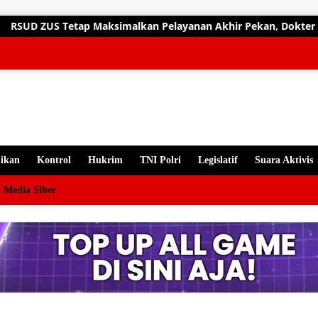
gsung
alkan Pelayanan Akhir Pekan, Dokter Spesialis Siap Layani Pasi
ten
ikan
Kontrol
Hukrim
TNI Polri
Legislatif
Suara Aktivis
 Media Siber