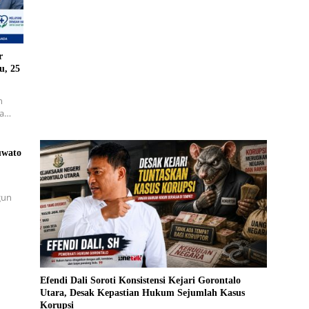
r
u, 25
h
ra…
uwato
gun
Efendi Dali Soroti Konsistensi Kejari Gorontalo
Utara, Desak Kepastian Hukum Sejumlah Kasus
Korupsi