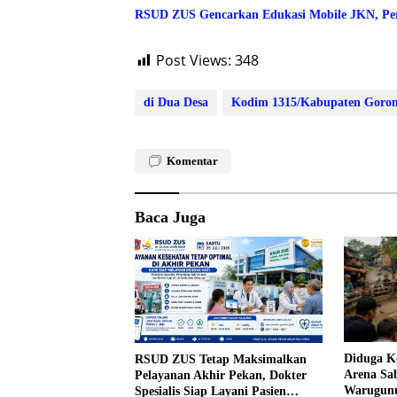
RSUD ZUS Gencarkan Edukasi Mobile JKN, Per
Post Views:
348
di Dua Desa
Kodim 1315/Kabupaten Goron
Komentar
Baca Juga
Diduga Ke
RSUD ZUS Tetap Maksimalkan
Arena Sa
Pelayanan Akhir Pekan, Dokter
Warugunu
Spesialis Siap Layani Pasien