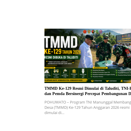
TMMD Ke-129 Resmi Dimulai di Taluditi, TNI-P
dan Pemda Bersinergi Percepat Pembangunan D
POHUWATO – Program TNI Manunggal Memban
Desa (TMMD) Ke-129 Tahun Anggaran 2026 resmi
dimulai di…