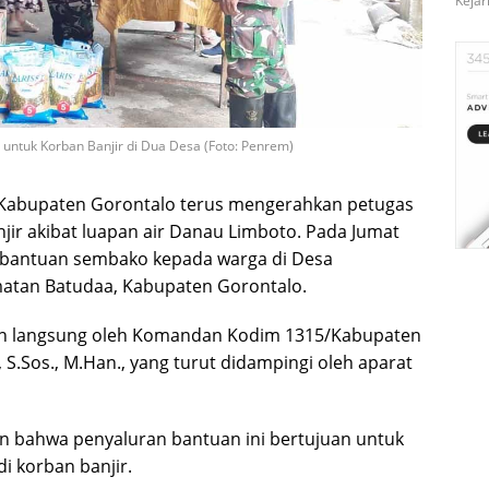
Kejar
ntuk Korban Banjir di Dua Desa (Foto: Penrem)
Kabupaten Gorontalo terus mengerahkan petugas
r akibat luapan air Danau Limboto. Pada Jumat
an bantuan sembako kepada warga di Desa
matan Batudaa, Kabupaten Gorontalo.
pin langsung oleh Komandan Kodim 1315/Kabupaten
 S.Sos., M.Han., yang turut didampingi oleh aparat
an bahwa penyaluran bantuan ini bertujuan untuk
 korban banjir.