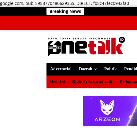
Lan
google.com, pub-5958770480629355, DIRECT, f08c47fec0942fa0
ke
Breaking News
RSUD ZUS Tetap Maksim
kon
Advertorial
Daerah
Politik
Pendid
Redaksi
Kode Etik Jurnalistik
Pedoman