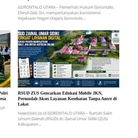
GORONTALO UTARA – Pemerhati Hukum Gorontalo,
Efendi Dali, SH, mempertanyakan konsistensi
Kejaksaan Negeri (Kejari) Gorontalo…
olri
RSUD ZUS Gencarkan Edukasi Mobile JKN,
esa
Permudah Akses Layanan Kesehatan Tanpa Antre di
Loket
gun
Newstizen.co.id GORONTALO UTARA – Rumah Sakit
Umum Daerah (RSUD) dr. Zainal Umar Sidiki (ZUS)
Kabupaten…