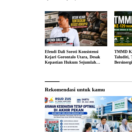
Warga
Sabtu, 25 Juli 2026
Efendi Dali Soroti Konsistensi
TMMD Ke-
Kejari Gorontalo Utara, Desak
Taluditi,
Kepastian Hukum Sejumlah
Bersiner
Kasus Korupsi
Desa
Rekomendasi untuk kamu