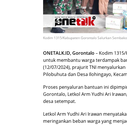
Kodim 1315/Kabupaten Gorontalo Salurkan Sembako u
ONETALK.ID,
Gorontalo
– Kodim 1315/
untuk membantu warga terdampak banji
(12/07/2024), prajurit TNI menyalurk
Pilobuhuta dan Desa Ilohingayo, Keca
Proses penyaluran bantuan ini dipim
Gorontalo, Letkol Arm Yudhi Ari Irawan,
desa setempat.
Letkol Arm Yudhi Ari Irawan menyatak
meringankan beban warga yang menjadi