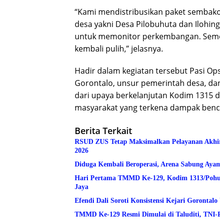
“Kami mendistribusikan paket sembako 
desa yakni Desa Pilobuhuta dan Ilohing
untuk memonitor perkembangan. Semoga 
kembali pulih,” jelasnya.
Hadir dalam kegiatan tersebut Pasi O
Gorontalo, unsur pemerintah desa, da
dari upaya berkelanjutan Kodim 1315
masyarakat yang terkena dampak benca
Berita Terkait
RSUD ZUS Tetap Maksimalkan Pelayanan Akhir Pe
2026
Diduga Kembali Beroperasi, Arena Sabung Ay
Hari Pertama TMMD Ke-129, Kodim 1313/Pohuwa
Jaya
Efendi Dali Soroti Konsistensi Kejari Goronta
TMMD Ke-129 Resmi Dimulai di Taluditi, TNI-