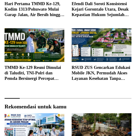
Hari Pertama TMMD Ke-129,
Efendi Dali Soroti Konsistensi
Kodim 1313/Pohuwato Mulai
Kejari Gorontalo Utara, Desak
Garap Jalan, Air Bersih hingga
Kepastian Hukum Sejumlah
RTLH di Makarti Jaya
Kasus Korupsi
TMMD Ke-129 Resmi Dimulai
RSUD ZUS Gencarkan Edukasi
di Taluditi, TNI-Polri dan
Mobile JKN, Permudah Akses
Pemda Bersinergi Percepat
Layanan Kesehatan Tanpa
Pembangunan Desa
Antre di Loket
Rekomendasi untuk kamu