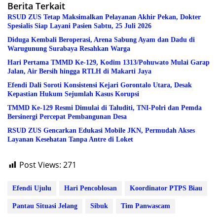
Berita Terkait
RSUD ZUS Tetap Maksimalkan Pelayanan Akhir Pekan, Dokter
Spesialis Siap Layani Pasien Sabtu, 25 Juli 2026
Diduga Kembali Beroperasi, Arena Sabung Ayam dan Dadu di
Warugunung Surabaya Resahkan Warga
Hari Pertama TMMD Ke-129, Kodim 1313/Pohuwato Mulai Garap
Jalan, Air Bersih hingga RTLH di Makarti Jaya
Efendi Dali Soroti Konsistensi Kejari Gorontalo Utara, Desak
Kepastian Hukum Sejumlah Kasus Korupsi
TMMD Ke-129 Resmi Dimulai di Taluditi, TNI-Polri dan Pemda
Bersinergi Percepat Pembangunan Desa
RSUD ZUS Gencarkan Edukasi Mobile JKN, Permudah Akses
Layanan Kesehatan Tanpa Antre di Loket
Post Views:
271
Efendi Ujulu
Hari Pencoblosan
Koordinator PTPS Biau
Pantau Situasi Jelang
Sibuk
Tim Panwascam