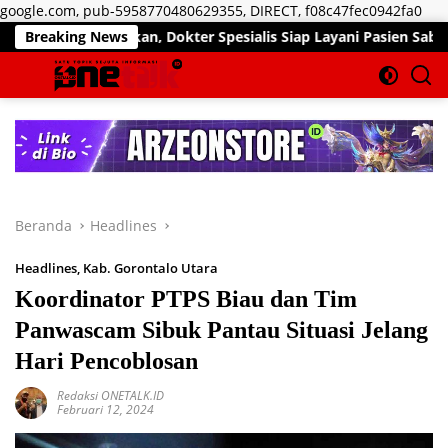
Lan
google.com, pub-5958770480629355, DIRECT, f08c47fec0942fa0
ke
Pekan, Dokter Spesialis Siap Layani Pasien Sabtu, 25 Juli 2026
Breaking News
kon
Beranda
Headlines
Headlines
,
Kab. Gorontalo Utara
Koordinator PTPS Biau dan Tim
Panwascam Sibuk Pantau Situasi Jelang
Hari Pencoblosan
Redaksi ONETALK.ID
Februari 12, 2024