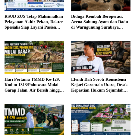
RSUD ZUS Tetap Maksimalkan
Diduga Kembali Beroperasi,
Pelayanan Akhir Pekan, Dokter
Arena Sabung Ayam dan Dadu
Spesialis Siap Layani Pasien
di Warugunung Surabaya
Sabtu, 25 Juli 2026
Resahkan Warga
Hari Pertama TMMD Ke-129,
Efendi Dali Soroti Konsistensi
Kodim 1313/Pohuwato Mulai
Kejari Gorontalo Utara, Desak
Garap Jalan, Air Bersih hingga
Kepastian Hukum Sejumlah
RTLH di Makarti Jaya
Kasus Korupsi