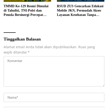
TMMD Ke-129 Resmi Dimulai
RSUD ZUS Gencarkan Edukasi
di Taluditi, TNI-Polri dan
Mobile JKN, Permudah Akses
Pemda Bersinergi Percepat
Layanan Kesehatan Tanpa
Pembangunan Desa
Antre di Loket
Tinggalkan Balasan
Alamat email Anda tidak akan dipublikasikan.
Ruas yang
wajib ditandai
*