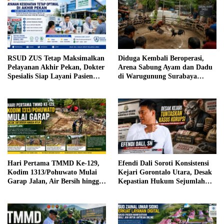
RSUD ZUS Tetap Maksimalkan
Diduga Kembali Beroperasi,
Pelayanan Akhir Pekan, Dokter
Arena Sabung Ayam dan Dadu
Spesialis Siap Layani Pasien
di Warugunung Surabaya
Sabtu, 25 Juli 2026
Resahkan Warga
Hari Pertama TMMD Ke-129,
Efendi Dali Soroti Konsistensi
Kodim 1313/Pohuwato Mulai
Kejari Gorontalo Utara, Desak
Garap Jalan, Air Bersih hingga
Kepastian Hukum Sejumlah
RTLH di Makarti Jaya
Kasus Korupsi