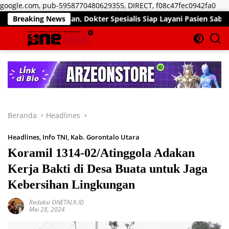
Lan
google.com, pub-5958770480629355, DIRECT, f08c47fec0942fa0
ke
Pekan, Dokter Spesialis Siap Layani Pasien Sabtu, 25 Juli 2026
Breaking News
kon
Beranda
Headlines
Headlines
,
Info TNI
,
Kab. Gorontalo Utara
Koramil 1314-02/Atinggola Adakan
Kerja Bakti di Desa Buata untuk Jaga
Kebersihan Lingkungan
Redaksi ONETALK.ID
Mei 28, 2024