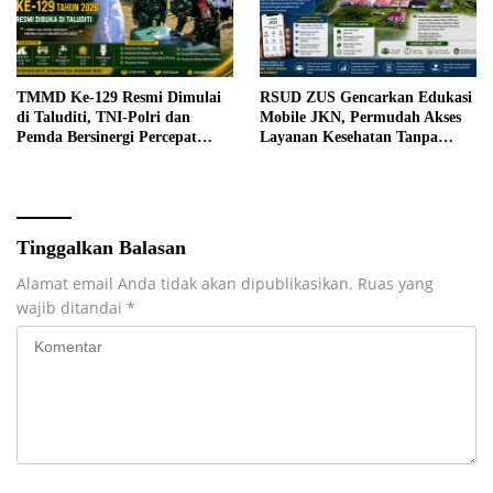
TMMD Ke-129 Resmi Dimulai
RSUD ZUS Gencarkan Edukasi
di Taluditi, TNI-Polri dan
Mobile JKN, Permudah Akses
Pemda Bersinergi Percepat
Layanan Kesehatan Tanpa
Pembangunan Desa
Antre di Loket
Tinggalkan Balasan
Alamat email Anda tidak akan dipublikasikan.
Ruas yang
wajib ditandai
*